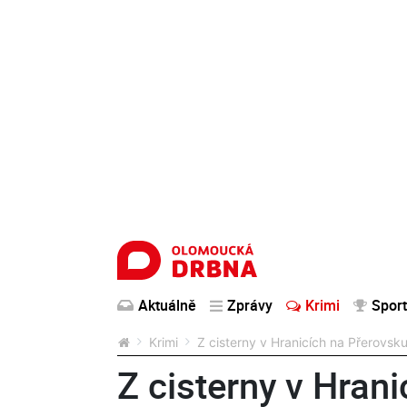
Aktuálně
Zprávy
Krimi
Sport
Krimi
Z cisterny v Hranicích na Přerovsku
Z cisterny v Hran