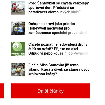
Před Šantovkou se chystá velkolepý
sportovní den. Představí se
pětadvacet olomouckých klubů
Ochrana zdraví jako priorita.
Honeywell nachystal pro
zaměstnance speciální preventivní
program
Chcete poznat nejjedovatější druhy
l
štírů na světě? Přijďte na akci
Odpudiví nebo kouzelní do Pevnosti
poznání
Finále Miss Šantovka již tento
víkend. Která z dívek se stane novou
královnou krásy?
Další články