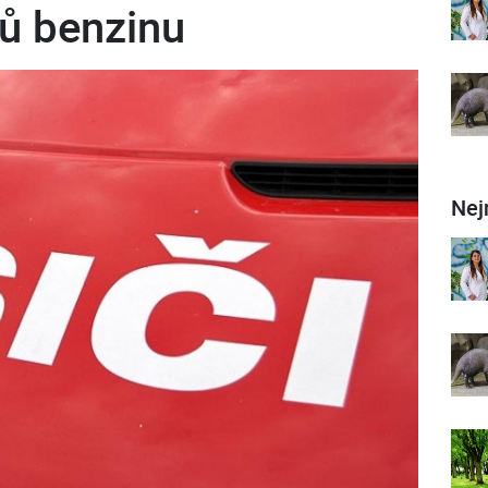
rů benzinu
Nej