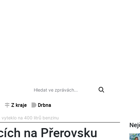
Z kraje
Drbna
 vyteklo na 400 litrů benzinu
Nej
icích na Přerovsku