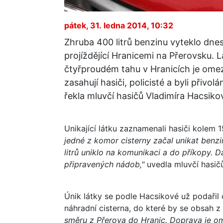
pátek, 31. ledna 2014, 10:32
Zhruba 400 litrů benzinu vyteklo dne
projíždějící Hranicemi na Přerovsku. Lá
čtyřproudém tahu v Hranicích je ome
zasahují hasiči, policisté a byli přivol
řekla mluvčí hasičů Vladimíra Hacsiko
Unikající látku zaznamenali hasiči kolem 
jedné z komor cisterny začal unikat benzi
litrů uniklo na komunikaci a do příkopy. D
připravených nádob,"
uvedla mluvčí hasič
Únik látky se podle Hacsikové už podařil 
náhradní cisterna, do které by se obsah z
směru z Přerova do Hranic. Doprava je om