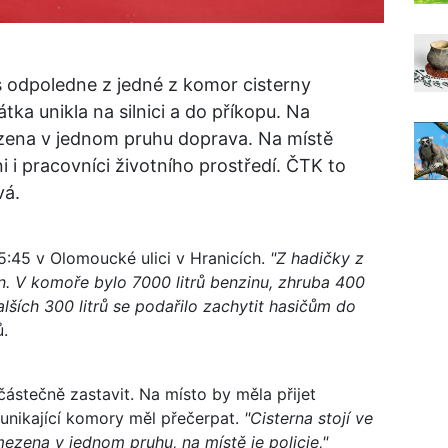
s odpoledne z jedné z komor cisterny
tka unikla na silnici a do příkopu. Na
zena v jednom pruhu doprava. Na místě
áni i pracovníci životního prostředí. ČTK to
vá.
15:45 v Olomoucké ulici v Hranicích.
"Z hadičky z
n. V komoře bylo 7000 litrů benzinu, zhruba 400
alších 300 litrů se podařilo zachytit hasičům do
ů.
částečně zastavit. Na místo by měla přijet
 unikající komory měl přečerpat.
"Cisterna stojí ve
ezena v jednom pruhu, na místě je policie,"