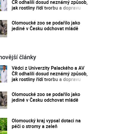
ČR odhalili dosud neznámý způsob,
jak rostliny řídí tvorbu a dopravu
svých hormonů
Olomoucké zoo se podařilo jako
jediné v Česku odchovat mládě
novější články
Vědci z Univerzity Palackého a AV
ČR odhalili dosud neznámý způsob,
jak rostliny řídí tvorbu a dopravu
svých hormonů
Olomoucké zoo se podařilo jako
jediné v Česku odchovat mládě
Olomoucký kraj vypsal dotaci na
péči o stromy a zeleň