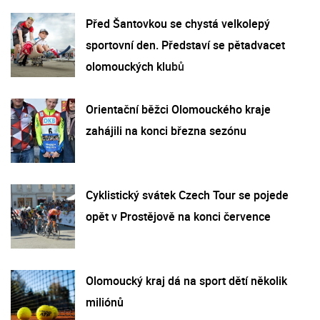
Před Šantovkou se chystá velkolepý
sportovní den. Představí se pětadvacet
olomouckých klubů
Orientační běžci Olomouckého kraje
zahájili na konci března sezónu
Cyklistický svátek Czech Tour se pojede
opět v Prostějově na konci července
Olomoucký kraj dá na sport dětí několik
miliónů