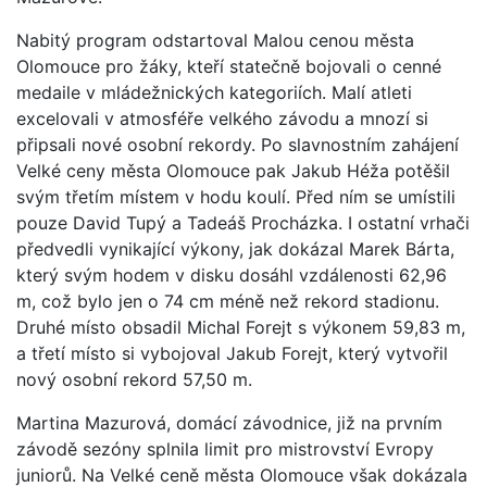
Nabitý program odstartoval Malou cenou města
Olomouce pro žáky, kteří statečně bojovali o cenné
medaile v mládežnických kategoriích. Malí atleti
excelovali v atmosféře velkého závodu a mnozí si
připsali nové osobní rekordy. Po slavnostním zahájení
Velké ceny města Olomouce pak Jakub Héža potěšil
svým třetím místem v hodu koulí. Před ním se umístili
pouze David Tupý a Tadeáš Procházka. I ostatní vrhači
předvedli vynikající výkony, jak dokázal Marek Bárta,
který svým hodem v disku dosáhl vzdálenosti 62,96
m, což bylo jen o 74 cm méně než rekord stadionu.
Druhé místo obsadil Michal Forejt s výkonem 59,83 m,
a třetí místo si vybojoval Jakub Forejt, který vytvořil
nový osobní rekord 57,50 m.
Martina Mazurová, domácí závodnice, již na prvním
závodě sezóny splnila limit pro mistrovství Evropy
juniorů. Na Velké ceně města Olomouce však dokázala