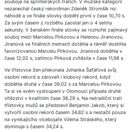
souboje na sprinterských tratích. V mužské kategorii
nezanechal český rekordman Zdeněk Stromšík nic
náhodě a ve finále stovky doběhl první v čase 10,70 s.
Za svým časem z rozběhu zaostal jen o 4 setiny
sekundy. V ženském finále stovky se rozhořel zajímavý
souboj mezi Marcelou Pírkovou a Helenou Jiranovou.
Jiranová ve finálních metrech dotáhla a téměř dostihla
favorizovanou Marcelu Pírkovou. Jiranová doběhla v
čase 12,02 s, zatímco Pírková zvítězila v čase 11,98 s.
Ve třístovce žen překonala Johanka Šafářová svůj
osobní rekord a zároveň i klubový rekord, když
doběhla druhá v čase 39,02 s za Marcelou Pírkovou.
Ta si ve svém vystoupení v Olomouci připsala druhé
vítězství v kvalitním čase 38,29 s. Na netradiční trati
třístovky mužů se představil Benjamin Jakob, který si
vytvořil osobní rekord časem 34,82 s a nestačil pouze
na vynikajícího vícebojaře Viléma Stráského, který
dominuje s časem 34,24 s.