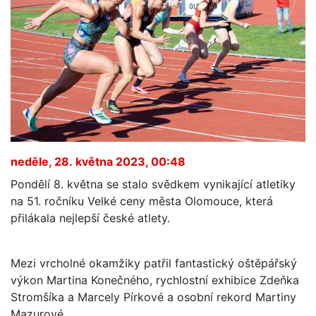
neděle, 28. května 2023, 00:48
Pondělí 8. května se stalo svědkem vynikající atletiky
na 51. ročníku Velké ceny města Olomouce, která
přilákala nejlepší české atlety.
Mezi vrcholné okamžiky patřil fantastický oštěpářský
výkon Martina Konečného, rychlostní exhibice Zdeňka
Stromšíka a Marcely Pírkové a osobní rekord Martiny
Mazurové.