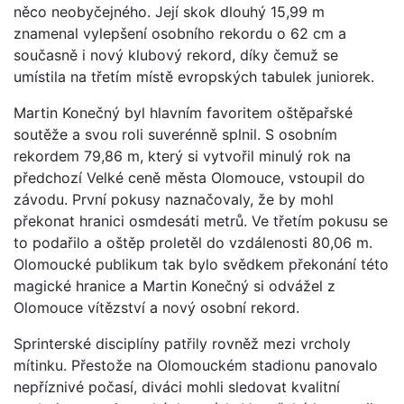
něco neobyčejného. Její skok dlouhý 15,99 m
znamenal vylepšení osobního rekordu o 62 cm a
současně i nový klubový rekord, díky čemuž se
umístila na třetím místě evropských tabulek juniorek.
Martin Konečný byl hlavním favoritem oštěpařské
soutěže a svou roli suverénně splnil. S osobním
rekordem 79,86 m, který si vytvořil minulý rok na
předchozí Velké ceně města Olomouce, vstoupil do
závodu. První pokusy naznačovaly, že by mohl
překonat hranici osmdesáti metrů. Ve třetím pokusu se
to podařilo a oštěp proletěl do vzdálenosti 80,06 m.
Olomoucké publikum tak bylo svědkem překonání této
magické hranice a Martin Konečný si odvážel z
Olomouce vítězství a nový osobní rekord.
Sprinterské disciplíny patřily rovněž mezi vrcholy
mítinku. Přestože na Olomouckém stadionu panovalo
nepříznivé počasí, diváci mohli sledovat kvalitní