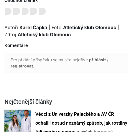
Ohodnoť článek
Autoři
Karel Čapka
| Foto
Atletický klub Olomouc
|
Zdroj
Atletický klub Olomouc
Komentáře
Pro přidání příspěvku se musíte nejdříve
přihlásit
/
registrovat
.
Nejčtenější články
Vědci z Univerzity Palackého a AV ČR
odhalili dosud neznámý způsob, jak rostliny
řídí tvorbu a dopravu svých hormonů