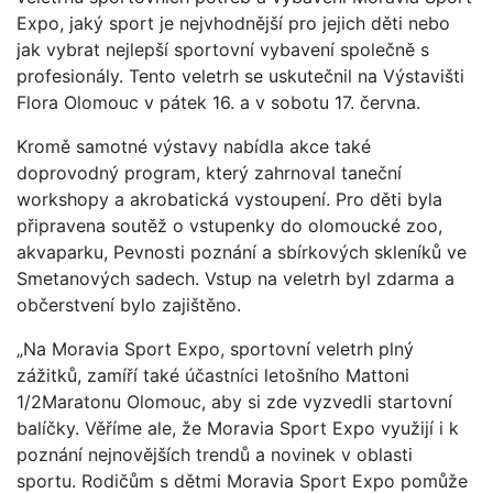
Expo, jaký sport je nejvhodnější pro jejich děti nebo
jak vybrat nejlepší sportovní vybavení společně s
profesionály. Tento veletrh se uskutečnil na Výstavišti
Flora Olomouc v pátek 16. a v sobotu 17. června.
Kromě samotné výstavy nabídla akce také
doprovodný program, který zahrnoval taneční
workshopy a akrobatická vystoupení. Pro děti byla
připravena soutěž o vstupenky do olomoucké zoo,
akvaparku, Pevnosti poznání a sbírkových skleníků ve
Smetanových sadech. Vstup na veletrh byl zdarma a
občerstvení bylo zajištěno.
„Na Moravia Sport Expo, sportovní veletrh plný
zážitků, zamíří také účastníci letošního Mattoni
1/2Maratonu Olomouc, aby si zde vyzvedli startovní
balíčky. Věříme ale, že Moravia Sport Expo využijí i k
poznání nejnovějších trendů a novinek v oblasti
sportu. Rodičům s dětmi Moravia Sport Expo pomůže