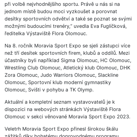
při volbě nejvhodnějšího sportu. Právě u nás si na
jednom místě budou moci vyzkoušet a porovnat
desítky sportovních odvětví a také se poznat se svými
možnými budoucími trenéry,“ uvedla Eva Fuglíčková,
ředitelka Výstaviště Flora Olomouc.
Na 8. ročník Moravia Sport Expo se sjeli zástupci více
než tří desítek sportovních firem, klubů a oddílů. Mezi
účastníky byli například Sigma Olomouc, HC Olomouc,
Wrestling Club Olomouc, Atletický klub Olomouc, DHK
Zora Olomouc, Judo Warriors Olomouc, Slackline
Olomouc, Sportovní klub moderní gymnastiky
Olomouc, Svišti v pohybu a TK Olymp.
Aktuální a kompletní seznam vystavovatelů je k
dispozici na webových stránkách Výstaviště Flora
Olomouc v sekci věnované Moravia Sport Expo 2023.
Veletrh Moravia Sport Expo přinesl širokou škálu
zážitků díky bohatému doprovodnému programu,