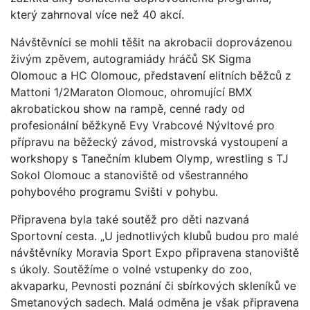
který zahrnoval více než 40 akcí.
Návštěvníci se mohli těšit na akrobacii doprovázenou
živým zpěvem, autogramiády hráčů SK Sigma
Olomouc a HC Olomouc, představení elitních běžců z
Mattoni 1/2Maraton Olomouc, ohromující BMX
akrobatickou show na rampě, cenné rady od
profesionální běžkyně Evy Vrabcové Nývltové pro
přípravu na běžecký závod, mistrovská vystoupení a
workshopy s Tanečním klubem Olymp, wrestling s TJ
Sokol Olomouc a stanoviště od všestranného
pohybového programu Svišti v pohybu.
Připravena byla také soutěž pro děti nazvaná
Sportovní cesta. „U jednotlivých klubů budou pro malé
návštěvníky Moravia Sport Expo připravena stanoviště
s úkoly. Soutěžíme o volné vstupenky do zoo,
akvaparku, Pevnosti poznání či sbírkových skleníků ve
Smetanových sadech. Malá odměna je však připravena