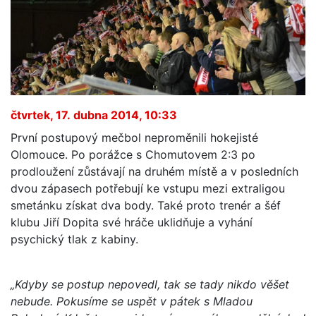
čtvrtek, 17. dubna 2014, 10:33
První postupový mečbol neproměnili hokejisté
Olomouce. Po porážce s Chomutovem 2:3 po
prodloužení zůstávají na druhém místě a v posledních
dvou zápasech potřebují ke vstupu mezi extraligou
smetánku získat dva body. Také proto trenér a šéf
klubu Jiří Dopita své hráče uklidňuje a vyhání
psychický tlak z kabiny.
„Kdyby se postup nepovedl, tak se tady nikdo věšet
nebude. Pokusíme se uspět v pátek s Mladou