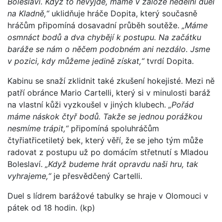
Boleslaví. Když to nevyjde, máme v záloze nedělní duel
na Kladně,“
uklidňuje hráče Dopita, který současně
hráčům připomíná dosavadní průběh soutěže.
„Máme
osmnáct bodů a dva chybějí k postupu. Na začátku
baráže se nám o něčem podobném ani nezdálo. Jsme
v pozici, kdy můžeme jedině získat,“
tvrdí Dopita.
Kabinu se snaží zklidnit také zkušení hokejisté. Mezi ně
patří obránce Mario Cartelli, který si v minulosti baráž
na vlastní kůži vyzkoušel v jiných klubech.
„Pořád
máme náskok čtyř bodů. Takže se jednou porážkou
nesmíme trápit,“
připomíná spoluhráčům
čtyřiatřicetiletý bek, který věří, že se jeho tým může
radovat z postupu už po domácím střetnutí s Mladou
Boleslaví.
„Když budeme hrát opravdu naši hru, tak
vyhrajeme,“
je přesvědčený Cartelli.
Duel s lídrem barážové tabulky se hraje v Olomouci v
pátek od 18 hodin. (kp)