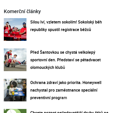
Komerční články
Silou lví, vzletem sokolím! Sokolský běh
republiky spustil registrace běžců
Před Šantovkou se chystá velkolepý
sportovní den. Představí se pětadvacet
olomouckých klubů
Ochrana zdraví jako priorita. Honeywell
nachystal pro zaměstnance speciální
preventivní program
Chcete poznat nejjedovatější druhy štírů na