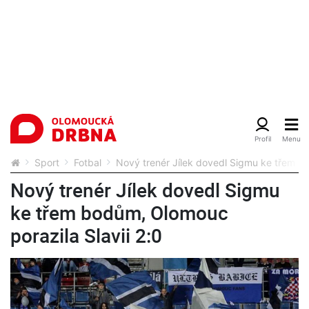
Sport
Fotbal
Nový trenér Jílek dovedl Sigmu ke třem bo
Nový trenér Jílek dovedl Sigmu
ke třem bodům, Olomouc
porazila Slavii 2:0