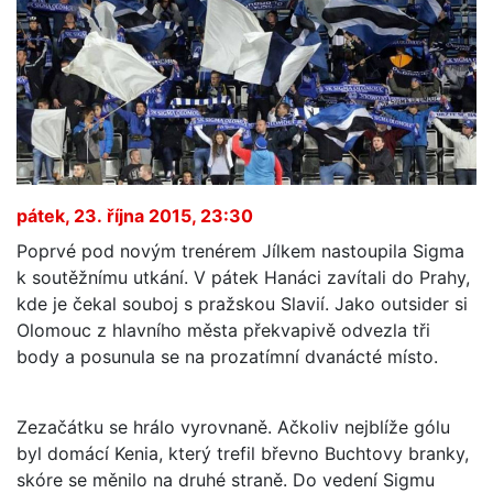
pátek, 23. října 2015, 23:30
Poprvé pod novým trenérem Jílkem nastoupila Sigma
k soutěžnímu utkání. V pátek Hanáci zavítali do Prahy,
kde je čekal souboj s pražskou Slavií. Jako outsider si
Olomouc z hlavního města překvapivě odvezla tři
body a posunula se na prozatímní dvanácté místo.
Zezačátku se hrálo vyrovnaně. Ačkoliv nejblíže gólu
byl domácí Kenia, který trefil břevno Buchtovy branky,
skóre se měnilo na druhé straně. Do vedení Sigmu