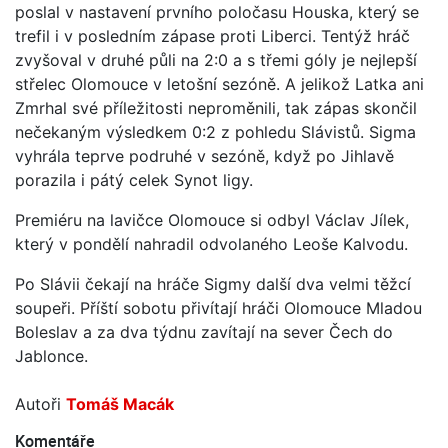
poslal v nastavení prvního poločasu Houska, který se
trefil i v posledním zápase proti Liberci. Tentýž hráč
zvyšoval v druhé půli na 2:0 a s třemi góly je nejlepší
střelec Olomouce v letošní sezóně. A jelikož Latka ani
Zmrhal své příležitosti neproměnili, tak zápas skončil
nečekaným výsledkem 0:2 z pohledu Slávistů. Sigma
vyhrála teprve podruhé v sezóně, když po Jihlavě
porazila i pátý celek Synot ligy.
Premiéru na lavičce Olomouce si odbyl Václav Jílek,
který v pondělí nahradil odvolaného Leoše Kalvodu.
Po Slávii čekají na hráče Sigmy další dva velmi těžcí
soupeři. Příští sobotu přivítají hráči Olomouce Mladou
Boleslav a za dva týdnu zavítají na sever Čech do
Jablonce.
Autoři
Tomáš Macák
Komentáře