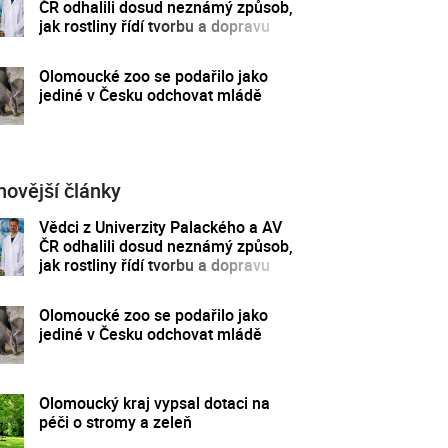
ČR odhalili dosud neznámý způsob,
jak rostliny řídí tvorbu a dopravu
svých hormonů
Olomoucké zoo se podařilo jako
jediné v Česku odchovat mládě
novější články
Vědci z Univerzity Palackého a AV
ČR odhalili dosud neznámý způsob,
jak rostliny řídí tvorbu a dopravu
svých hormonů
Olomoucké zoo se podařilo jako
jediné v Česku odchovat mládě
Olomoucký kraj vypsal dotaci na
péči o stromy a zeleň