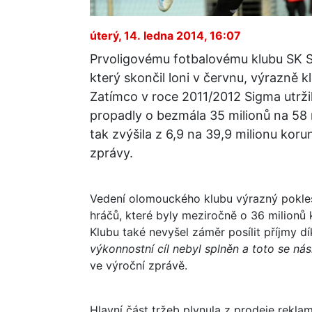
úterý, 14. ledna 2014, 16:07
Prvoligovému fotbalovému klubu SK 
který skončil loni v červnu, výrazně k
Zatímco v roce 2011/2012 Sigma utržila
propadly o bezmála 35 milionů na 58 
tak zvýšila z 6,9 na 39,9 milionu koru
zprávy.
Vedení olomouckého klubu výrazný pokles
hráčů, které byly meziročně o 36 milionů 
Klubu také nevyšel záměr posílit příjmy 
výkonnostní cíl nebyl splněn a toto se nás
ve výroční zprávě.
Hlavní část tržeb plynula z prodeje rekla