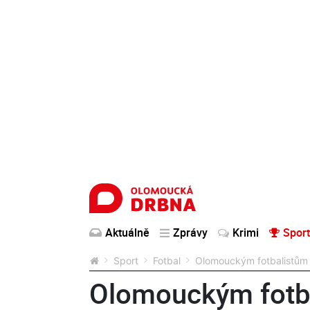
Aktuálně
Zprávy
Krimi
Sport
Sport
Fotbal
Olomouckým fotbalistům k
Olomouckým fotba