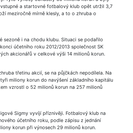
vstupné a startovné fotbalový klub opět utržil 3,7
ží meziročně mírně klesly, a to o zhruba o
é sezoně i na chodu klubu. Situaci se podařilo
 konci účetního roku 2012/2013 společnost SK
ých akcionářů v celkové výši 14 milionů korun.
hruba třetinu akcií, se na půjčkách nepodílela. Na
tyři miliony korun do navýšení základního kapitálu
em vzrostl o 52 milionů korun na 257 milionů
ové Sigmy vyvíjí příznivěji. Fotbalový klub na
 nového účetního roku, podle zápisu z jednání
liony korun při výnosech 29 milionů korun.