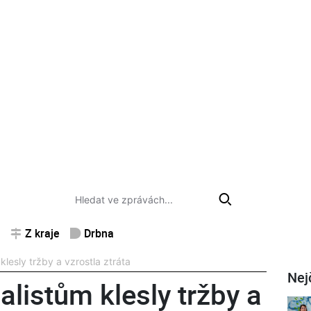
Z kraje
Drbna
lesly tržby a vzrostla ztráta
Nej
listům klesly tržby a