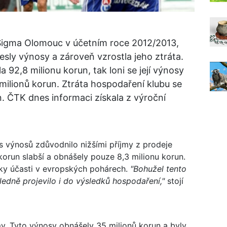
Sigma Olomouc v účetním roce 2012/2013,
lesly výnosy a zároveň vzrostla jeho ztráta.
 92,8 milionu korun, tak loni se její výnosy
milionů korun. Ztráta hospodaření klubu se
n. ČTK dnes informaci získala z výroční
 výnosů zdůvodnilo nižšími příjmy z prodeje
korun slabší a obnášely pouze 8,3 milionu korun.
díky účasti v evropských pohárech.
"Bohužel tento
ledně projevilo i do výsledků hospodaření,"
stojí
my. Tyto výnosy obnášely 35 milionů korun a byly