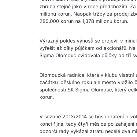
zhruba stejné jako v roce předchozím. Za 
milionu korun. Naopak tržby za prodej zbo
280.000 korun na 1,378 milionu korun.
Výrazný pokles výnosů se projevil v minul
vyřešit až díky půjčkám od akcionářů. Na
Sigma Olomouc evidovala půjčky od tří sv
Olomoucká radnice, která v klubu vlastní z
začátku loňského roku ale město vložilo č
společnosti SK Sigma Olomouc, který celk
korun.
V sezoně 2013/2014 se hospodaření prvolig
konci října, tedy čtyři měsíce po zahájení
dozorčí rady vykázal ztrátu necelé dva mi