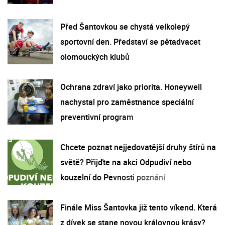
Před Šantovkou se chystá velkolepý
sportovní den. Představí se pětadvacet
olomouckých klubů
Ochrana zdraví jako priorita. Honeywell
nachystal pro zaměstnance speciální
preventivní program
Chcete poznat nejjedovatější druhy štírů na
světě? Přijďte na akci Odpudiví nebo
kouzelní do Pevnosti poznání
Finále Miss Šantovka již tento víkend. Která
z dívek se stane novou královnou krásy?