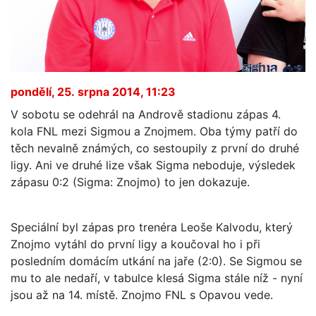
pondělí, 25. srpna 2014, 11:23
V sobotu se odehrál na Andrově stadionu zápas 4.
kola FNL mezi Sigmou a Znojmem. Oba týmy patří do
těch nevalně známých, co sestoupily z první do druhé
ligy. Ani ve druhé lize však Sigma neboduje, výsledek
zápasu 0:2 (Sigma: Znojmo) to jen dokazuje.
Speciální byl zápas pro trenéra Leoše Kalvodu, který
Znojmo vytáhl do první ligy a koučoval ho i při
posledním domácím utkání na jaře (2:0). Se Sigmou se
mu to ale nedaří, v tabulce klesá Sigma stále níž - nyní
jsou až na 14. místě. Znojmo FNL s Opavou vede.