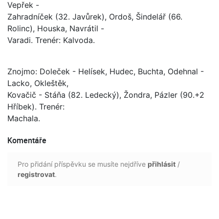
Vepřek -
Zahradníček (32. Javůrek), Ordoš, Šindelář (66.
Rolinc), Houska, Navrátil -
Varadi. Trenér: Kalvoda.
Znojmo: Doleček - Helísek, Hudec, Buchta, Odehnal -
Lacko, Okleštěk,
Kovačič - Stáňa (82. Ledecký), Žondra, Pázler (90.+2
Hříbek). Trenér:
Machala.
Komentáře
Pro přidání příspěvku se musíte nejdříve
přihlásit
/
registrovat
.