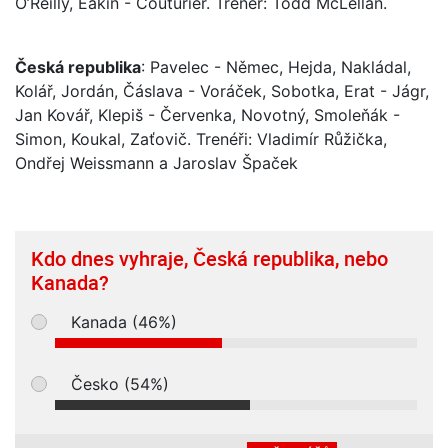
O’Reilly, Eakin - Couturier. Trenér: Todd McLellan.
Česká republika
: Pavelec - Němec, Hejda, Nakládal,
Kolář, Jordán, Čáslava - Voráček, Sobotka, Erat - Jágr,
Jan Kovář, Klepiš - Červenka, Novotný, Smoleňák -
Simon, Koukal, Zaťovič. Trenéři: Vladimír Růžička,
Ondřej Weissmann a Jaroslav Špaček
Kdo dnes vyhraje, Česká republika, nebo
Kanada?
Kanada (46%)
Česko (54%)