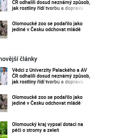
ČR odhalili dosud neznámý způsob,
jak rostliny řídí tvorbu a dopravu
svých hormonů
Olomoucké zoo se podařilo jako
jediné v Česku odchovat mládě
novější články
Vědci z Univerzity Palackého a AV
ČR odhalili dosud neznámý způsob,
jak rostliny řídí tvorbu a dopravu
svých hormonů
Olomoucké zoo se podařilo jako
jediné v Česku odchovat mládě
Olomoucký kraj vypsal dotaci na
péči o stromy a zeleň