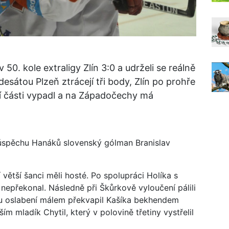
50. kole extraligy Zlín 3:0 a udrželi se reálně
desátou Plzeň ztrácejí tři body, Zlín po prohře
í části vypadl a na Západočechy má
úspěchu Hanáků slovenský gólman Branislav
větší šanci měli hosté. Po spolupráci Holíka s
 nepřekonal. Následně při Škůrkově vyloučení pálili
ru oslabení málem překvapil Kašíka bekhendem
 mladík Chytil, který v polovině třetiny vystřelil