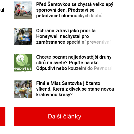
Před Šantovkou se chystá velkolepý
tul
sportovní den. Představí se
pětadvacet olomouckých klubů
e
Ochrana zdraví jako priorita.
Honeywell nachystal pro
zaměstnance speciální preventivní
program
Chcete poznat nejjedovatější druhy
štírů na světě? Přijďte na akci
Odpudiví nebo kouzelní do Pevnosti
poznání
Finále Miss Šantovka již tento
víkend. Která z dívek se stane novou
královnou krásy?
Další články