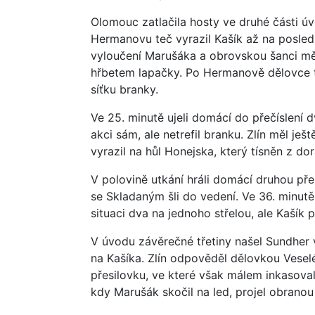
Olomouc zatlačila hosty ve druhé části úv
Hermanovu teč vyrazil Kašík až na poslední
vyloučení Marušáka a obrovskou šanci mě
hřbetem lapačky. Po Hermanově dělovce t
síťku branky.
Ve 25. minutě ujeli domácí do přečíslení 
akci sám, ale netrefil branku. Zlín měl ješ
vyrazil na hůl Honejska, který tísněn z do
V polovině utkání hráli domácí druhou pře
se Skladaným šli do vedení. Ve 36. minut
situaci dva na jednoho střelou, ale Kašík 
V úvodu závěrečné třetiny našel Sundher 
na Kašíka. Zlín odpověděl dělovkou Veseléh
přesilovku, ve které však málem inkasovali
kdy Marušák skočil na led, projel obranou