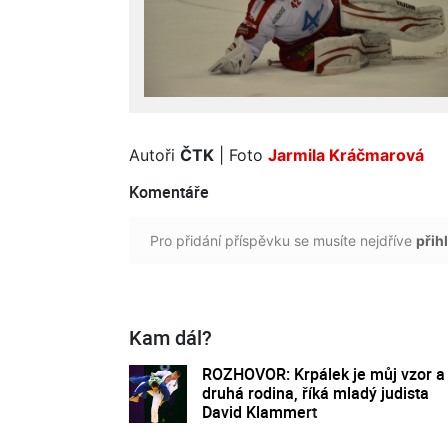
Autoři
ČTK
| Foto
Jarmila Kráčmarová
Komentáře
Pro přidání příspěvku se musíte nejdříve
přihl
Kam dál?
ROZHOVOR: Krpálek je můj vzor a
druhá rodina, říká mladý judista
David Klammert