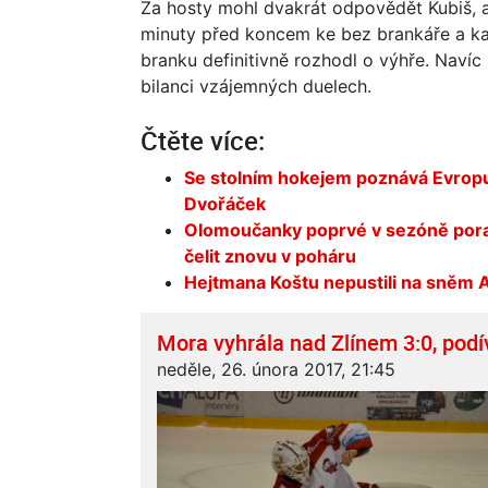
Za hosty mohl dvakrát odpovědět Kubiš, al
minuty před koncem ke bez brankáře a ka
branku definitivně rozhodl o výhře. Navíc
bilanci vzájemných duelech.
Čtěte více:
Se stolním hokejem poznává Evropu.
Dvořáček
Olomoučanky poprvé v sezóně poraz
čelit znovu v poháru
Hejtmana Koštu nepustili na sněm A
Mora vyhrála nad Zlínem 3:0, podí
neděle, 26. února 2017, 21:45