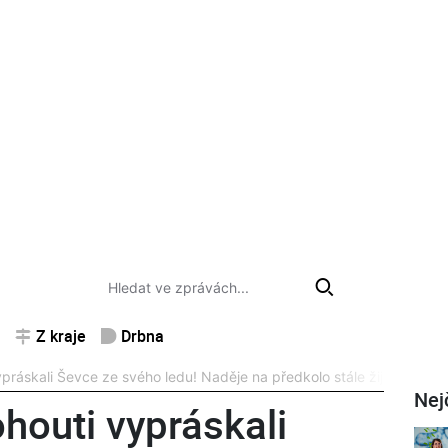
Z kraje
Drbna
ráskali Ševce ze svého ledu! Naděje na předkolo stále žije
Nej
outi vypráskali