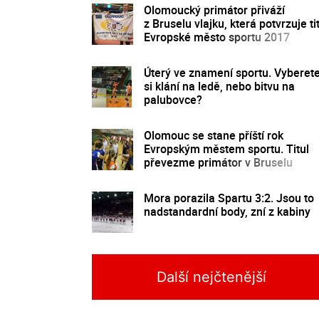
Olomoucký primátor přiváží
z Bruselu vlajku, která potvrzuje ti
Evropské město sportu 2017
Úterý ve znamení sportu. Vyberet
si klání na ledě, nebo bitvu na
palubovce?
Olomouc se stane příští rok
Evropským městem sportu. Titul
převezme primátor v Bruselu
Mora porazila Spartu 3:2. Jsou to
nadstandardní body, zní z kabiny
Další nejčtenější