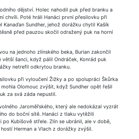
odního dějství. Holec nahodil puk před branku a
 chvíli. Poté hráli Hanáci první přesilovku při
l Kanaďan Sundher, jehož dorážku chytil Kašík
ěsně před pauzou skočil odražený puk na horní
dvou na jednoho zlínského beka, Burian zakončil
tě větší šanci, když pálil Ondráček, Konrád puk
rážky netrefil odkrytou branku.
silovku při vyloučení Žižky a po spolupráci Škůrka
ě mohla Olomouc zvýšit, když Sundher opět řešil
puk za svá záda nepustil.
volného Jaroměřského, který ale nedokázal vyzrát
o do boční sítě. Hanáci z tlaku vytěžili
 po Kubišově střele. Zlín se ubránil, ale v době,
 hostí Herman a Vlach z dorážky zvýšil.