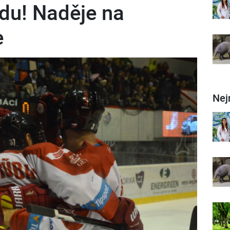
du! Naděje na
e
Nej