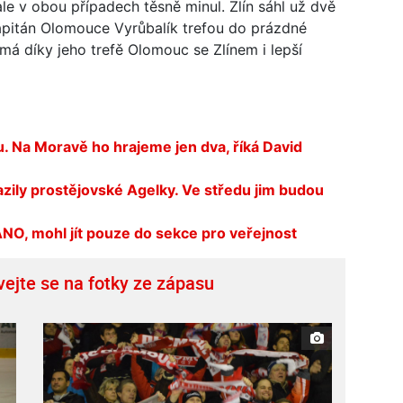
e v obou případech těsně minul. Zlín sáhl už dvě
pitán Olomouce Vyrůbalík trefou do prázdné
 má díky jeho trefě Olomouc se Zlínem i lepší
 Na Moravě ho hrajeme jen dva, říká David
ily prostějovské Agelky. Ve středu jim budou
NO, mohl jít pouze do sekce pro veřejnost
vejte se na fotky ze zápasu