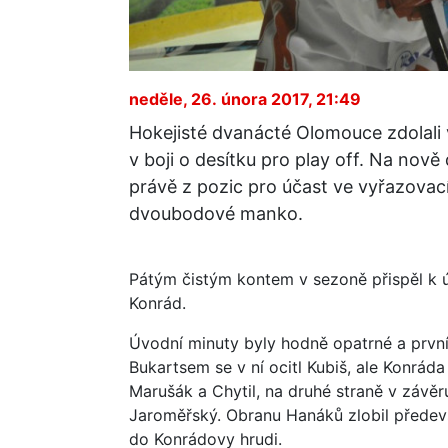
neděle, 26. února 2017, 21:49
Hokejisté dvanácté Olomouce zdolali v 
v boji o desítku pro play off. Na nově 
právě z pozic pro účast ve vyřazovac
dvoubodové manko.
Pátým čistým kontem v sezoně přispěl k 
Konrád.
Úvodní minuty byly hodně opatrné a první 
Bukartsem se v ní ocitl Kubiš, ale Konráda
Marušák a Chytil, na druhé straně v závě
Jaroměřský. Obranu Hanáků zlobil především
do Konrádovy hrudi.