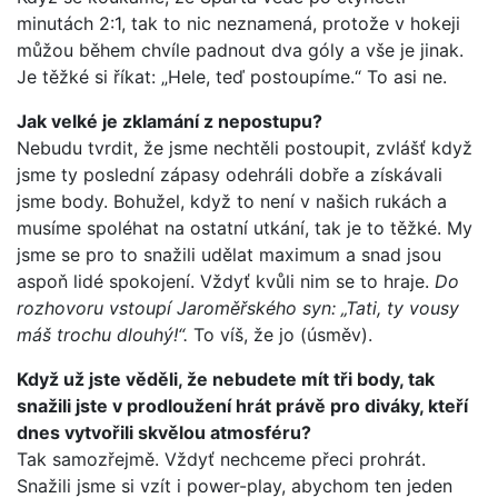
minutách 2:1, tak to nic neznamená, protože v hokeji
můžou během chvíle padnout dva góly a vše je jinak.
Je těžké si říkat: „Hele, teď postoupíme.“ To asi ne.
Jak velké je zklamání z nepostupu?
Nebudu tvrdit, že jsme nechtěli postoupit, zvlášť když
jsme ty poslední zápasy odehráli dobře a získávali
jsme body. Bohužel, když to není v našich rukách a
musíme spoléhat na ostatní utkání, tak je to těžké. My
jsme se pro to snažili udělat maximum a snad jsou
aspoň lidé spokojení. Vždyť kvůli nim se to hraje.
Do
rozhovoru vstoupí Jaroměřského syn: „Tati, ty vousy
máš trochu dlouhý!“.
To víš, že jo (úsměv).
Když už jste věděli, že nebudete mít tři body, tak
snažili jste v prodloužení hrát právě pro diváky, kteří
dnes vytvořili skvělou atmosféru?
Tak samozřejmě. Vždyť nechceme přeci prohrát.
Snažili jsme si vzít i power-play, abychom ten jeden