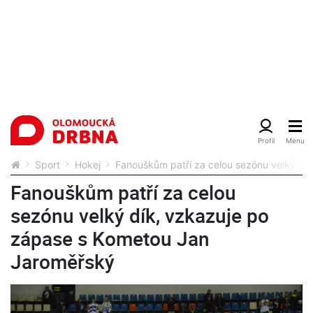
Sport
Hokej
Fanouškům patří za celou sezónu velký dí
Fanouškům patří za celou
sezónu velký dík, vzkazuje po
zápase s Kometou Jan
Jaroměřský