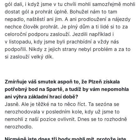
gól dali, i když jsme v tu chvíli mohli samozřejmě mohli
dostat gól a prohrát úplně. Bohužel nám to tam
nepadlo, naštěstí ani jim. A ani prodloužení a nájezdy
nechce člověk prohrát. Je plný dům a ti lidé si to za
celoroční podporu zaslouží. Jezdili například i
v listopadu, kdy jsme byli prachbídní a vždy nás
podpořili. Nikdy z jejich strany nebyl problém a za to
si zaslouží velký dík.
Zmírňuje váš smutek aspoň to, že Plzeň získala
potřebný bod na Spartě, a tudíž by vám nepomohla
ani výhra základní hrací době?
Jasně. Ale je těžké na to něco říct. Ta sezóna se
nerozhodovala v posledním kole, kdy už jsme to
nemohli z naší pozice ovlivnit. Dnes se to rozhodně
nerozhodlo.
Nicméně jste dnes tři body mohli mít, protože jste