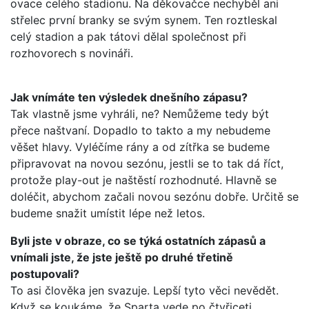
ovace celého stadionu. Na děkovačce nechyběl ani
střelec první branky se svým synem. Ten roztleskal
celý stadion a pak tátovi dělal společnost při
rozhovorech s novináři.
Jak vnímáte ten výsledek dnešního zápasu?
Tak vlastně jsme vyhráli, ne? Nemůžeme tedy být
přece naštvaní. Dopadlo to takto a my nebudeme
věšet hlavy. Vyléčíme rány a od zítřka se budeme
připravovat na novou sezónu, jestli se to tak dá říct,
protože play-out je naštěstí rozhodnuté. Hlavně se
doléčit, abychom začali novou sezónu dobře. Určitě se
budeme snažit umístit lépe než letos.
Byli jste v obraze, co se týká ostatních zápasů a
vnímali jste, že jste ještě po druhé třetině
postupovali?
To asi člověka jen svazuje. Lepší tyto věci nevědět.
Když se koukáme, že Sparta vede po čtyřiceti