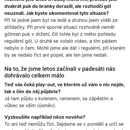
dvakrát puk do branky dorazili, ale rozhodčí gól
neuznali. Jak byste okomentoval tyto situace?
Při té jedné jsem byl na ledě a druhou jsem viděl ze
střídačky. Při první sporné situaci rozhodně neměl
gólman puk v držení, čili tohle byl z mého pohledu
regulérní gól. U druhé se volalo video, a tím pádem
nebylo o čem. Mohli jsme ale dát i regulérní, při kterém
by se nedalo říct ani popel, ale ten jsme nedali.
Na to, že jsme letos začínali v padesáti nás
dohrávalo celkem málo
Teď vás čeká play-out, ve kterém už vám o nic nejde,
tak s čím do něj půjdete?
Já tam půjdu s kolenem, ramenem, se zápěstím a
vůbec se vším (úsměv).
Vyzkoušíte například něco nového?
To ani teď nemůžu říct. Sejdeme se v pondělí a určí se