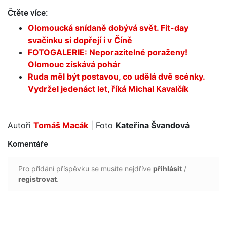
Čtěte více:
Olomoucká snídaně dobývá svět. Fit-day
svačinku si dopřejí i v Číně
FOTOGALERIE: Neporazitelné poraženy!
Olomouc získává pohár
Ruda měl být postavou, co udělá dvě scénky.
Vydržel jedenáct let, říká Michal Kavalčík
Autoři
Tomáš Macák
| Foto
Kateřina Švandová
Komentáře
Pro přidání příspěvku se musíte nejdříve
přihlásit
/
registrovat
.