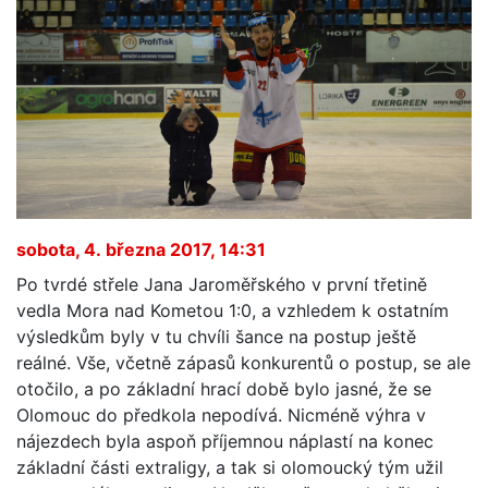
sobota, 4. března 2017, 14:31
Po tvrdé střele Jana Jaroměřského v první třetině
vedla Mora nad Kometou 1:0, a vzhledem k ostatním
výsledkům byly v tu chvíli šance na postup ještě
reálné. Vše, včetně zápasů konkurentů o postup, se ale
otočilo, a po základní hrací době bylo jasné, že se
Olomouc do předkola nepodívá. Nicméně výhra v
nájezdech byla aspoň příjemnou náplastí na konec
základní části extraligy, a tak si olomoucký tým užil