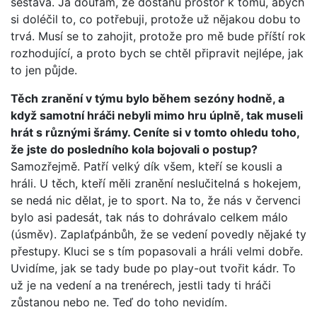
sestava. Já doufám, že dostanu prostor k tomu, abych
si doléčil to, co potřebuji, protože už nějakou dobu to
trvá. Musí se to zahojit, protože pro mě bude příští rok
rozhodující, a proto bych se chtěl připravit nejlépe, jak
to jen půjde.
Těch zranění v týmu bylo během sezóny hodně, a
když samotní hráči nebyli mimo hru úplně, tak museli
hrát s různými šrámy. Ceníte si v tomto ohledu toho,
že jste do posledního kola bojovali o postup?
Samozřejmě. Patří velký dík všem, kteří se kousli a
hráli. U těch, kteří měli zranění neslučitelná s hokejem,
se nedá nic dělat, je to sport. Na to, že nás v červenci
bylo asi padesát, tak nás to dohrávalo celkem málo
(úsměv). Zaplaťpánbůh, že se vedení povedly nějaké ty
přestupy. Kluci se s tím popasovali a hráli velmi dobře.
Uvidíme, jak se tady bude po play-out tvořit kádr. To
už je na vedení a na trenérech, jestli tady ti hráči
zůstanou nebo ne. Teď do toho nevidím.