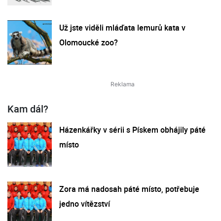
Už jste viděli mláďata lemurů kata v
Olomoucké zoo?
Kam dál?
Házenkářky v sérii s Pískem obhájily páté
místo
Zora má nadosah páté místo, potřebuje
jedno vítězství