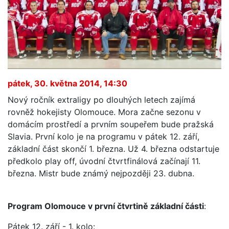
pátek, 30. května 2014, 14:30
Nový ročník extraligy po dlouhých letech zajímá
rovněž hokejisty Olomouce. Mora začne sezonu v
domácím prostředí a prvním soupeřem bude pražská
Slavia. První kolo je na programu v pátek 12. září,
základní část skončí 1. března. Už 4. března odstartuje
předkolo play off, úvodní čtvrtfinálová začínají 11.
března. Mistr bude známý nejpozději 23. dubna.
Program Olomouce v první čtvrtině základní části
:
Pátek 12. září - 1. kolo: