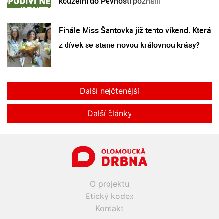
kouzelní do Pevnosti poznání
Finále Miss Šantovka již tento víkend. Která
z dívek se stane novou královnou krásy?
Další nejčtenější
Další články
O projektu
Etický kodex
Kontakt