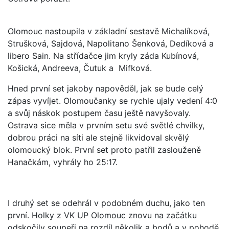
Olomouc nastoupila v základní sestavě Michalíková,
Strušková, Sajdová, Napolitano Šenková, Dedíková a
libero Sain. Na střídačce jim kryly záda Kubínová,
Košická, Andreeva, Čutuk a Mifková.
Hned první set jakoby napověděl, jak se bude celý
zápas vyvíjet. Olomoučanky se rychle ujaly vedení 4:0
a svůj náskok postupem času ještě navyšovaly.
Ostrava sice měla v prvním setu své světlé chvilky,
dobrou práci na síti ale stejně likvidoval skvělý
olomoucký blok. První set proto patřil zaslouženě
Hanačkám, vyhrály ho 25:17.
I druhý set se odehrál v podobném duchu, jako ten
první. Holky z VK UP Olomouc znovu na začátku
odskočily soupeři na rozdíl několik a bodů a v pohodě