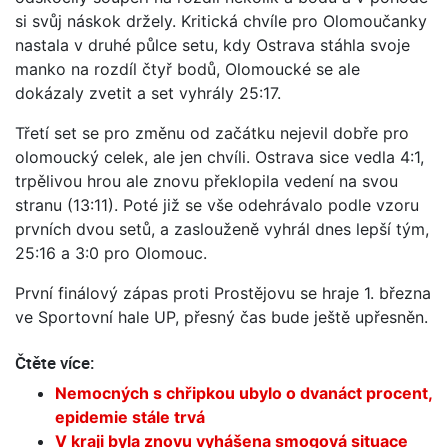
si svůj náskok držely. Kritická chvíle pro Olomoučanky
nastala v druhé půlce setu, kdy Ostrava stáhla svoje
manko na rozdíl čtyř bodů, Olomoucké se ale
dokázaly zvetit a set vyhrály 25:17.
Třetí set se pro změnu od začátku nejevil dobře pro
olomoucký celek, ale jen chvíli. Ostrava sice vedla 4:1,
trpělivou hrou ale znovu překlopila vedení na svou
stranu (13:11). Poté již se vše odehrávalo podle vzoru
prvních dvou setů, a zaslouženě vyhrál dnes lepší tým,
25:16 a 3:0 pro Olomouc.
První finálový zápas proti Prostějovu se hraje 1. března
ve Sportovní hale UP, přesný čas bude ještě upřesněn.
Čtěte více:
Nemocných s chřipkou ubylo o dvanáct procent,
epidemie stále trvá
V kraji byla znovu vyhášena smogová situace