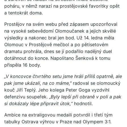
poháru, v němž narazí na prostějovské favoritky opět
a tentokrát doma.
Prostějov na svém webu před zápasem upozorňoval
na vysoké sebevědomí Olomoučanek a jejich skvělé
výsledky a nakonec bral jen bod. Už 14. ledna měla
Olomouc v Prostějově mečbol a po pětisetovém
dramatu prohrála, dnes se jí podařilo nadějný duel
dotáhnout do konce. Napolitano Šenková k tomu
přispěla 16 body.
„V koncovce čtvrtého setu jsme hráli příliš opatrně, ale
pak jsme ukázali, na co máme,"
radoval se olomoucký
kouč Jiří Teplý. Jeho kolega Peter Goga vyzdvihl
defenzivu soupeřek.
„
Byly lepší při obraně v poli a pak
si dokázaly lépe připravit útok,“
hodnotil.
Ambice na extraligovou medaili potvrdil i třetí tým
tabulky Ostrava výhrou v Praze nad Olympem 3:1.