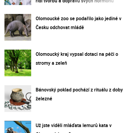
řídí tvorbu a dopravu svých hormonů
Olomoucké zoo se podařilo jako jediné v
Česku odchovat mládě
Olomoucký kraj vypsal dotaci na péči o
stromy a zeleň
Bánovský poklad pochází z rituálu z doby
železné
Už jste viděli mláďata lemurů kata v