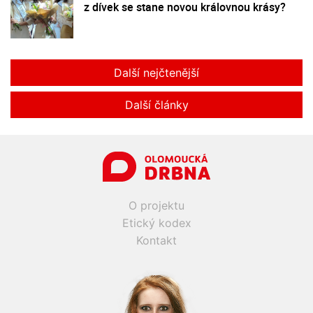
z dívek se stane novou královnou krásy?
Další nejčtenější
Další články
O projektu
Etický kodex
Kontakt