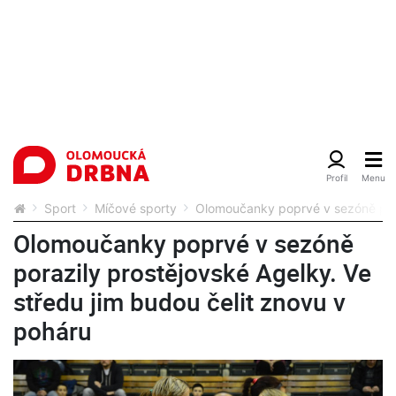
Sport
Míčové sporty
Olomoučanky poprvé v sezóně poraz
Olomoučanky poprvé v sezóně
porazily prostějovské Agelky. Ve
středu jim budou čelit znovu v
poháru