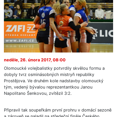
neděle, 26. února 2017, 08:00
Olomoucké volejbalistky potvrdily skvělou formu a
dobyly tvrz osminásobných mistryň republiky
Prostějova. Ve druhém kole nadstavby olomoucký
tým, vedený bývalou reprezentantkou Janou
Napolitano Šenkovou, zvítězil 3:2.
Připravil tak soupeřkám první prohru v domácí sezoně
a zároveň se naladil na středeční finále Českého