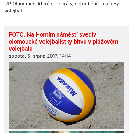
UP Olomouce, které si zahrály, netradičně, plážový
volejbal.
FOTO: Na Horním náměstí svedly
olomoucké volejbalistky bitvu v plážovém
volejbalu
sobota, 5. srpna 2017, 14:14