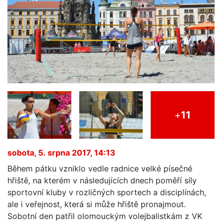
+
11
sobota, 5. srpna 2017, 14:13
Během pátku vzniklo vedle radnice velké písečné
hřiště, na kterém v následujících dnech poměří síly
sportovní kluby v rozličných sportech a disciplínách,
ale i veřejnost, která si může hřiště pronajmout.
Sobotní den patřil olomouckým volejbalistkám z VK