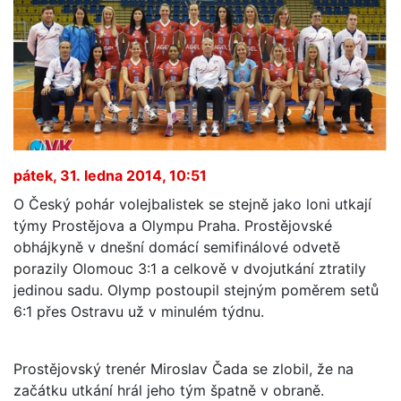
pátek, 31. ledna 2014, 10:51
O Český pohár volejbalistek se stejně jako loni utkají
týmy Prostějova a Olympu Praha. Prostějovské
obhájkyně v dnešní domácí semifinálové odvetě
porazily Olomouc 3:1 a celkově v dvojutkání ztratily
jedinou sadu. Olymp postoupil stejným poměrem setů
6:1 přes Ostravu už v minulém týdnu.
Prostějovský trenér Miroslav Čada se zlobil, že na
začátku utkání hrál jeho tým špatně v obraně.