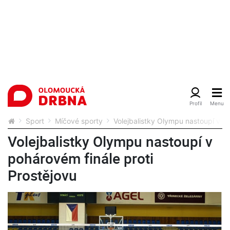
Sport
Míčové sporty
Volejbalistky Olympu nastoupí v po
Volejbalistky Olympu nastoupí v
pohárovém finále proti
Prostějovu