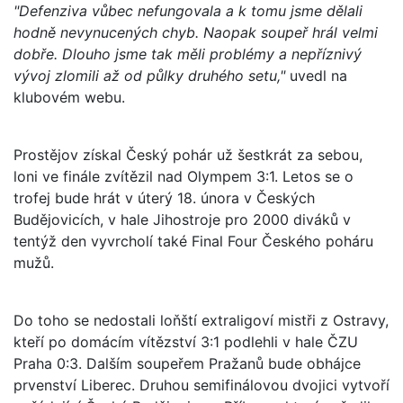
"Defenziva vůbec nefungovala a k tomu jsme dělali
hodně nevynucených chyb. Naopak soupeř hrál velmi
dobře. Dlouho jsme tak měli problémy a nepříznivý
vývoj zlomili až od půlky druhého setu,"
uvedl na
klubovém webu.
Prostějov získal Český pohár už šestkrát za sebou,
loni ve finále zvítězil nad Olympem 3:1. Letos se o
trofej bude hrát v úterý 18. února v Českých
Budějovicích, v hale Jihostroje pro 2000 diváků v
tentýž den vyvrcholí také Final Four Českého poháru
mužů.
Do toho se nedostali loňští extraligoví mistři z Ostravy,
kteří po domácím vítězství 3:1 podlehli v hale ČZU
Praha 0:3. Dalším soupeřem Pražanů bude obhájce
prvenství Liberec. Druhou semifinálovou dvojici vytvoří