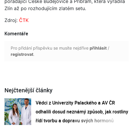
pořádající České Budějovice a Příbram, která vyřadila
Zlín až po rozhodujícím zlatém setu.
Zdroj:
ČTK
Komentáře
Pro přidání příspěvku se musíte nejdříve
přihlásit
/
registrovat
.
Nejčtenější články
Vědci z Univerzity Palackého a AV ČR
odhalili dosud neznámý způsob, jak rostliny
řídí tvorbu a dopravu svých hormonů