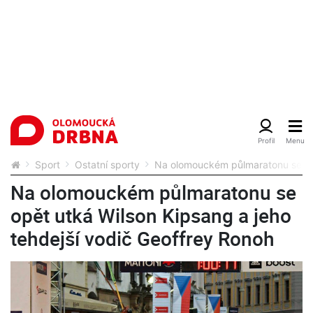
Sport
Ostatní sporty
Na olomouckém půlmaratonu se opě
Na olomouckém půlmaratonu se
opět utká Wilson Kipsang a jeho
tehdejší vodič Geoffrey Ronoh