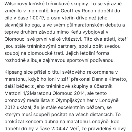
Wilsonovy keňské tréninkové skupiny. To se výrazně
změnilo v momentě, kdy Geoffrey Ronoh doběhl do
cíle v čase 1:00:17, o osm vteřin dříve než jeho
slavnější kolega, a ve svém půlmaratonském debutu a
teprve druhém závodu mimo Keňu vybojoval v
Olomouci své první velké vítězství. Tito dva atleti, kteří
jsou stále tréninkovými partnery, spolu opět svedou
souboj na olomoucké trati. Jejich letošní forma
rozhodně slibuje zajímavou sportovní podívanou.
Kipsang sice přišel o titul světového rekordmana v
maratonu, když ho loni v září překonal Dennis Kimetto,
další běžec z jeho tréninkové skupiny a účastník
Mattoni 1/2Maratonu Olomouc 2014, ale tento
bronzový medailista z Olympijských her v Londýně
2012 ukázal, že je stále excelentním běžcem, se
kterým musí soupeři počítat na všech distancích. To
prokázal koncem dubna na maratonu Londýně, kde
doběhl druhý v čase 2:04:47. Věří, že pravidelný silový