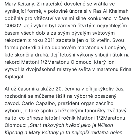
Mary Keitany. Z mateřské dovolené se vrátila ve
vynikající formě, v polovině února si v Ras Al Khaimah
doběhla pro vítězství ve velmi silné konkurenci v čase
1:06:02. Její výkon byl zároveň čtvrtým nejrychlejším
časem všech dob a za svým bývalým světovým
rekordem z roku 2011 zaostala jen o 12 vteřin. Svou
formu potvrdila i na dubnovém maratonu v Londýně,
kde skončila druhá. Její letošní výkony slibují i útok na
rekord Mattoni 1/2Maratonu Olomouc, který loni
vytvořila dvojnásobná mistryně světa v maratonu Edna
Kiplagat.
Ať už časomíra ukáže 20. června v cíli jakýkoliv čas,
rozhodně se můžeme těšit na výborně obsazený
závod. Carlo Capalbo, prezident organizačního
výboru, je také spolu s běžeckými fanoušky zvědavý
na to, co přinese letošní ročník Mattoni 1/2Maratonu
Olomouc:
„Start takových hvězd jako je Wilson
Kipsang a Mary Keitany je ta nejlepší reklama nejen