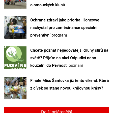
olomouckých klubů
Ochrana zdraví jako priorita. Honeywell
nachystal pro zaměstnance speciální
preventivní program
Chcete poznat nejjedovatější druhy štírů na
světě? Přijďte na akci Odpudiví nebo
kouzelní do Pevnosti poznání
Finále Miss Šantovka již tento víkend. Která
z dívek se stane novou královnou krásy?
Další nejčtenější