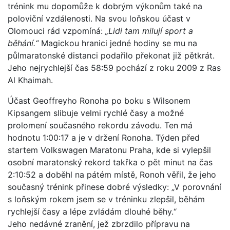
trénink mu dopomůže k dobrým výkonům také na
poloviční vzdálenosti. Na svou loňskou účast v
Olomouci rád vzpomíná:
„Lidi tam milují sport a
běhání.“
Magickou hranici jedné hodiny se mu na
půlmaratonské distanci podařilo překonat již pětkrát.
Jeho nejrychlejší čas 58:59 pochází z roku 2009 z Ras
Al Khaimah.
Účast Geoffreyho Ronoha po boku s Wilsonem
Kipsangem slibuje velmi rychlé časy a možné
prolomení současného rekordu závodu. Ten má
hodnotu 1:00:17 a je v držení Ronoha. Týden před
startem Volkswagen Maratonu Praha, kde si vylepšil
osobní maratonský rekord takřka o pět minut na čas
2:10:52 a doběhl na pátém místě, Ronoh věřil, že jeho
současný trénink přinese dobré výsledky: „V porovnání
s loňským rokem jsem se v tréninku zlepšil, běhám
rychlejší časy a lépe zvládám dlouhé běhy.“
Jeho nedávné zranění, jež zbrzdilo přípravu na