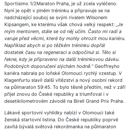
Sportisimo 1/2Maraton Praha, je už zcela vyléčeno.
Nyní je opět v plném tréninku a připravuje se na
nadcházející souboj se svým rivalem Wilsonem
Kipsangem, ke kterému však chová velký respekt:
„Je
mým mentorem, stále se od něj učím. Často mi radí a
varuje před věcmi, které by mohly ohrozit mou kariéru.
Například abych si po těžkém tréninku dopřál
dostatek času na regeneraci a odpočinul si. Tělo si
řekne, kdy je připraveno na další tréninkovou dávku.
Podobných doporučení slýchám hodně.“
Geoffreyho
kariéra nabrala po loňské Olomouci rychlý vzestup. V
Klagenfurtu slavil další vítězství a nový osobní rekord
na půlmaraton 59:45. To bylo těsně předtím, než v září
přijel znovu do České republiky a triumfoval i v
desetikilometrovém závodě na Birell Grand Prix Praha.
Lákavé sportovní vyhlídky nabízí v Olomouci také
ženská startovní listina. Do České republiky poprvé
zavítá bývalá světová rekordmanka na půlmaraton