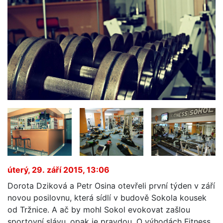
úterý, 29. září 2015, 13:06
Dorota Dziková a Petr Osina otevřeli první týden v září
novou posilovnu, která sídlí v budově Sokola kousek
od Tržnice. A ač by mohl Sokol evokovat zašlou
sportovní slávu, opak je pravdou. O výhodách Fitness