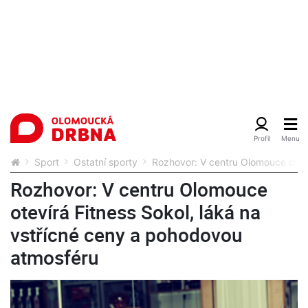
Sport
Ostatní sporty
Rozhovor: V centru Olomouce oteví
Rozhovor: V centru Olomouce
otevírá Fitness Sokol, láká na
vstřícné ceny a pohodovou
atmosféru