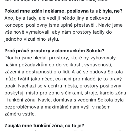
Pokud mne zdání neklame, posilovna tu už byla, ne?
Ano, byla tady, ale vedl ji někdo jiný a celkovou
koncepci posilovny jsme úplně přestavěli. Navíc jsme
vše nově vymalovali, aby nám prostory ladily do
jednoho vizuálního stylu
.
Proč právě prostory v olomouckém
Sokolu?
Dlouho jsme hledali prostory, které by vyhovovaly
našim požadavkům co do velikosti, vybavenosti,
zázemí a dostupnosti pro lidi. A ač se budova Sokola
může tvářit jako něco, co není pro mladé, je to pravý
opak. Nachází se v centru města, prostory posilovny
poskytují místo pro zónu s činkami, stroje, kardio zónu
i funkční zónu. Navíc, domluva s vedením Sokola byla
bezproblémová a maximálně nám vyšli v našem
záměru vstříc.
Zaujala mne funkční zóna, co to je?