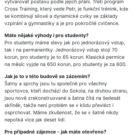
vytvarovat postavu podle jejich přání. Třetí program
Cross Training, který vede Petr, je funkční trénink, kde
se kombinují silové a dynamické cviky se základy
vzpírání a gymnastiky a je pro pokročilé cvičence.
Máte nějaké výhody i pro studenty?
Pro studenty máme slevy jak pro jednorázový vstup,
tak i na permanentky. Jednorázový vstup stojí 70
korun, pro studenty je to 65 korun. Klasická permice
na měsíc vyjde na 650 korun, pro studenty je za 600.
Jak je to v této budově se zázemím?
Šatny a sprchy jsou tu společné pro všechny
sportovce, kteří dochází do Sokola, na druhou stranu,
jsou nově zrekonstruované a šatna čítá na šedesát
skříněk, takže není problém se v klidu převléct i
osprchovat. Máme zkušenost, že se v šatně nikdy
nepotká více jak deset lidí.
Pro případné zájemce - jak máte otevřeno?