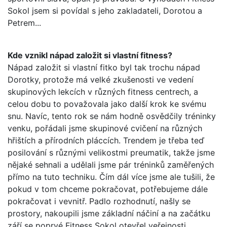
Sokol jsem si povídal s jeho zakladateli, Dorotou a
Petrem...
Kde vznikl nápad založit si vlastní fitness?
Nápad založit si vlastní fitko byl tak trochu nápad
Dorotky, protože má velké zkušenosti ve vedení
skupinových lekcích v různých fitness centrech, a
celou dobu to považovala jako další krok ke svému
snu. Navíc, tento rok se nám hodně osvědčily tréninky
venku, pořádali jsme skupinové cvičení na různých
hřištích a přírodních pláccích. Trendem je třeba teď
posilování s různými velikostmi preumatik, takže jsme
nějaké sehnali a udělali jsme pár tréninků zaměřených
přímo na tuto techniku. Čím dál více jsme ale tušili, že
pokud v tom chceme pokračovat, potřebujeme dále
pokračovat i vevnitř. Padlo rozhodnutí, našly se
prostory, nakoupili jsme základní náčiní a na začátku
září se poprvé Fitness Sokol otevřel veřejnosti.