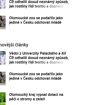
ČR odhalili dosud neznámý způsob,
jak rostliny řídí tvorbu a dopravu
svých hormonů
Olomoucké zoo se podařilo jako
jediné v Česku odchovat mládě
novější články
Vědci z Univerzity Palackého a AV
ČR odhalili dosud neznámý způsob,
jak rostliny řídí tvorbu a dopravu
svých hormonů
Olomoucké zoo se podařilo jako
jediné v Česku odchovat mládě
Olomoucký kraj vypsal dotaci na
péči o stromy a zeleň