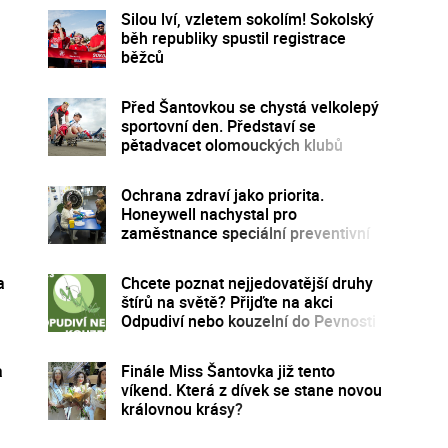
Silou lví, vzletem sokolím! Sokolský
běh republiky spustil registrace
běžců
Před Šantovkou se chystá velkolepý
sportovní den. Představí se
pětadvacet olomouckých klubů
Ochrana zdraví jako priorita.
Honeywell nachystal pro
zaměstnance speciální preventivní
program
a
Chcete poznat nejjedovatější druhy
štírů na světě? Přijďte na akci
Odpudiví nebo kouzelní do Pevnosti
poznání
a
Finále Miss Šantovka již tento
víkend. Která z dívek se stane novou
královnou krásy?