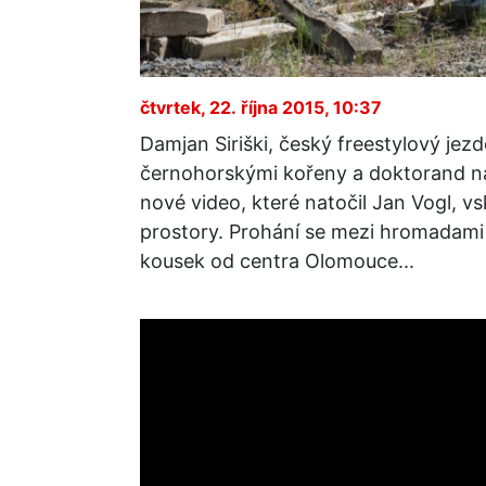
čtvrtek, 22. října 2015, 10:37
Damjan Siriški, český freestylový je
černohorskými kořeny a doktorand na 
nové video, které natočil Jan Vogl, vs
prostory. Prohání se mezi hromadami 
kousek od centra Olomouce...