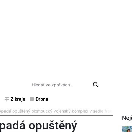
Z kraje
Drbna
 vypadá opuštěný olomoucký vojenský komplex v sedle freestylového 
Nej
vypadá opuštěný