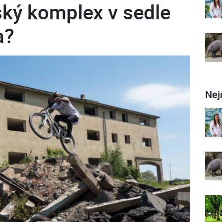
ký komplex v sedle
a?
Nej