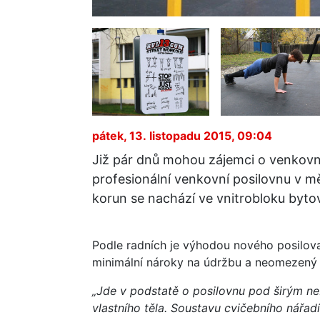
pátek, 13. listopadu 2015, 09:04
Již pár dnů mohou zájemci o venkovní
profesionální venkovní posilovnu v mě
korun se nachází ve vnitrobloku byto
Podle radních je výhodou nového posilov
minimální nároky na údržbu a neomezený 
„Jde v podstatě o posilovnu pod širým ne
vlastního těla. Soustavu cvičebního nářa