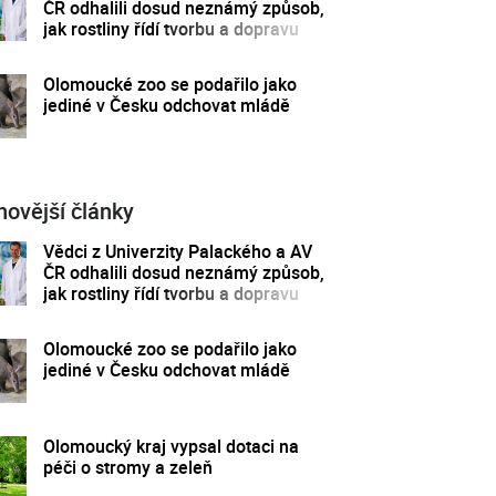
ČR odhalili dosud neznámý způsob,
jak rostliny řídí tvorbu a dopravu
svých hormonů
Olomoucké zoo se podařilo jako
jediné v Česku odchovat mládě
novější články
Vědci z Univerzity Palackého a AV
ČR odhalili dosud neznámý způsob,
jak rostliny řídí tvorbu a dopravu
svých hormonů
Olomoucké zoo se podařilo jako
jediné v Česku odchovat mládě
Olomoucký kraj vypsal dotaci na
péči o stromy a zeleň