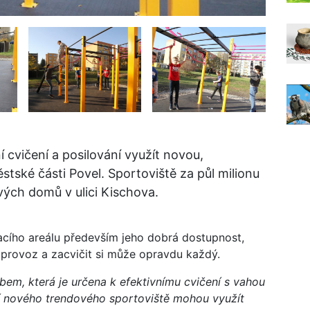
 cvičení a posilování využít novou,
stské části Povel. Sportoviště za půl milionu
vých domů v ulici Kischova.
acího areálu především jeho dobrá dostupnost,
provoz a zacvičit si může opravdu každý.
bem, která je určena k efektivnímu cvičení s vahou
dí nového trendového sportoviště mohou využít