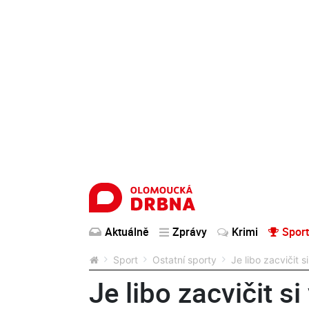
Aktuálně
Zprávy
Krimi
Sport
Sport
Ostatní sporty
Je libo zacvičit 
Je libo zacvičit s