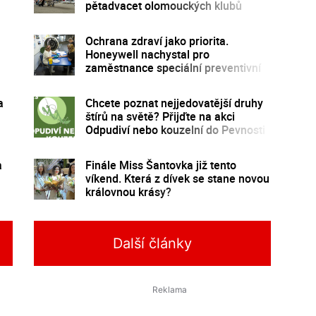
pětadvacet olomouckých klubů
Ochrana zdraví jako priorita.
Honeywell nachystal pro
zaměstnance speciální preventivní
program
a
Chcete poznat nejjedovatější druhy
štírů na světě? Přijďte na akci
Odpudiví nebo kouzelní do Pevnosti
poznání
a
Finále Miss Šantovka již tento
víkend. Která z dívek se stane novou
královnou krásy?
Další články