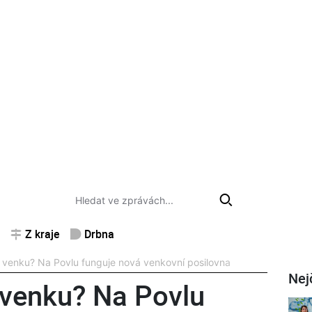
Z kraje
Drbna
si venku? Na Povlu funguje nová venkovní posilovna
Nej
i venku? Na Povlu