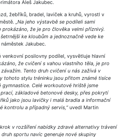
rimátora Aleš Jakubec.
d, žebříků, bradel, laviček a kruhů, vyrostl v
 městě.
„Na jeho výstavbě se podíleli sami
 prokázáno, že je pro člověka velmi příznivý.
o šetrnější ke kloubům a jednoznačně vede ke
l náměstek Jakubec.
 venkovní posilovny podílel, vysvětluje hlavní
záno, že cvičení s vahou vlastního těla, je pro
závažím. Tento druh cvičení u nás zažívá v
 tohoto stylu tréninku jsou přitom známé tisíce
ké gymnastice. Celé workoutové hriště jsme
h prací, základové betonové desky, přes pokrytí
ňků jako jsou lavičky i malá bradla a informační
kontrolu a případný servis,“
uvedl Martin
krok v rozšíření nabídky zdravé alternativy trávení
 druh sportu navíc generuje nové skupiny