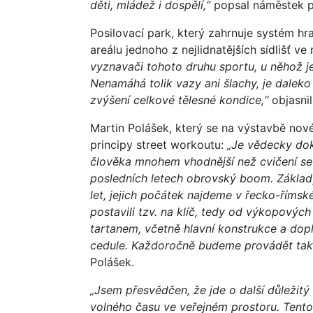
děti, mládež i dospělí,“
popsal náměstek p
Posilovací park, který zahrnuje systém hraz
areálu jednoho z nejlidnatějších sídlišť ve
vyznavači tohoto druhu sportu, u něhož je
Nenamáhá tolik vazy ani šlachy, je dalek
zvýšení celkové tělesné kondice,“
objasni
Martin Polášek, který se na výstavbě nové
principy street workoutu:
„Je vědecky doká
člověka mnohem vhodnější než cvičení se 
posledních letech obrovský boom. Základy
let, jejich počátek najdeme v řecko-říms
postavili tzv. na klíč, tedy od výkopovýc
tartanem, včetně hlavní konstrukce a dopl
cedule. Každoročně budeme provádět také 
Polášek.
„Jsem přesvědčen, že jde o další důležitý 
volného času ve veřejném prostoru. Tento