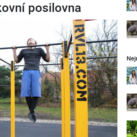
kovní posilovna
Nej