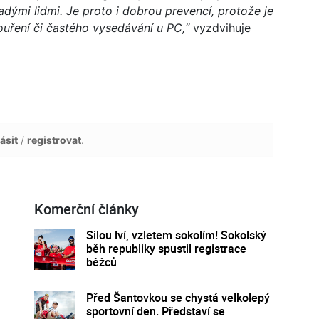
ými lidmi. Je proto i dobrou prevencí, protože je
ouření či častého vysedávání u PC,“
vyzdvihuje
ásit
/
registrovat
.
Komerční články
Silou lví, vzletem sokolím! Sokolský
běh republiky spustil registrace
běžců
Před Šantovkou se chystá velkolepý
sportovní den. Představí se