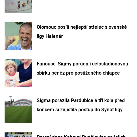
Olomouc posílí nejlepší střelec slovenské
ligy Halenár
Fanoušci Sigmy pořádají celostadionovou
sbírku peněz pro postiženého chlapce
Sigma porazila Pardubice a tři kola před
koncem si zajistila postup do Synot ligy
Porazí dnes Kohouti Budějovice na jejich