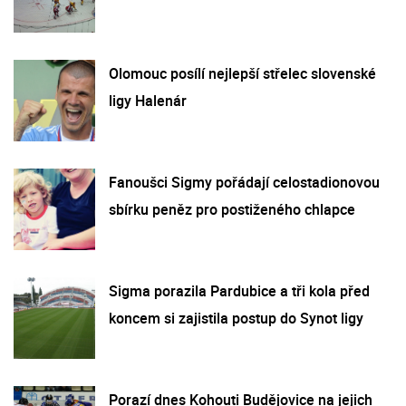
Olomouc posílí nejlepší střelec slovenské
ligy Halenár
Fanoušci Sigmy pořádají celostadionovou
sbírku peněz pro postiženého chlapce
Sigma porazila Pardubice a tři kola před
koncem si zajistila postup do Synot ligy
Porazí dnes Kohouti Budějovice na jejich