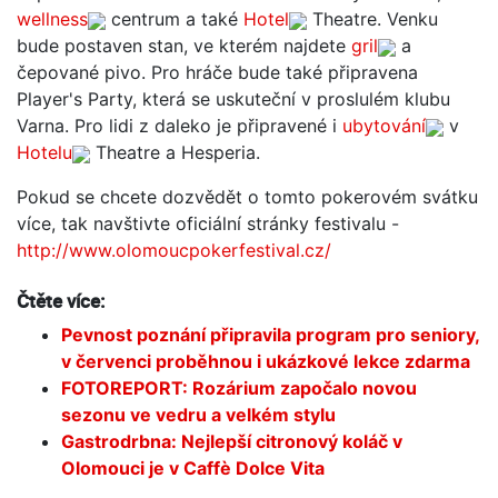
wellness
centrum a také
Hotel
Theatre. Venku
bude postaven stan, ve kterém najdete
gril
a
čepované pivo. Pro hráče bude také připravena
Player's Party, která se uskuteční v proslulém klubu
Varna. Pro lidi z daleko je připravené i
ubytování
v
Hotelu
Theatre a Hesperia.
Pokud se chcete dozvědět o tomto pokerovém svátku
více, tak navštivte oficiální stránky festivalu -
http://www.olomoucpokerfestival.cz/
Čtěte více:
Pevnost poznání připravila program pro seniory,
v červenci proběhnou i ukázkové lekce zdarma
FOTOREPORT: Rozárium započalo novou
sezonu ve vedru a velkém stylu
Gastrodrbna: Nejlepší citronový koláč v
Olomouci je v Caffè Dolce Vita