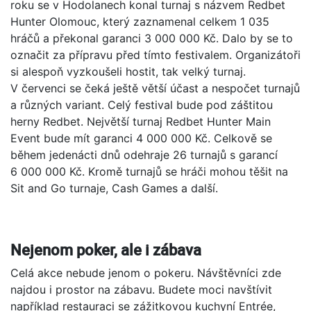
roku se v Hodolanech konal turnaj s názvem Redbet
Hunter Olomouc, který zaznamenal celkem 1 035
hráčů a překonal garanci 3 000 000 Kč. Dalo by se to
označit za přípravu před tímto festivalem. Organizátoři
si alespoň vyzkoušeli hostit, tak velký turnaj.
V červenci se čeká ještě větší účast a nespočet turnajů
a různých variant. Celý festival bude pod záštitou
herny Redbet. Největší turnaj Redbet Hunter Main
Event bude mít garanci 4 000 000 Kč. Celkově se
během jedenácti dnů odehraje 26 turnajů s garancí
6 000 000 Kč. Kromě turnajů se hráči mohou těšit na
Sit and Go turnaje, Cash Games a další.
Nejenom poker, ale i zábava
Celá akce nebude jenom o pokeru. Návštěvníci zde
najdou i prostor na zábavu. Budete moci navštívit
například restauraci se zážitkovou kuchyní Entrée,