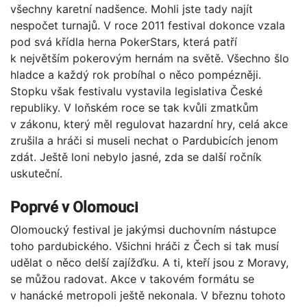
všechny karetní nadšence. Mohli jste tady najít
nespočet turnajů. V roce 2011 festival dokonce vzala
pod svá křídla herna PokerStars, která patří
k největším pokerovým hernám na světě. Všechno šlo
hladce a každý rok probíhal o něco pompézněji.
Stopku však festivalu vystavila legislativa České
republiky. V loňském roce se tak kvůli zmatkům
v zákonu, který měl regulovat hazardní hry, celá akce
zrušila a hráči si museli nechat o Pardubicích jenom
zdát. Ještě loni nebylo jasné, zda se další ročník
uskuteční.
Poprvé v Olomouci
Olomoucký festival je jakýmsi duchovním nástupce
toho pardubického. Všichni hráči z Čech si tak musí
udělat o něco delší zajížďku. A ti, kteří jsou z Moravy,
se můžou radovat. Akce v takovém formátu se
v hanácké metropoli ještě nekonala. V březnu tohoto