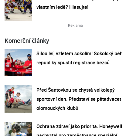
vlastním ledě? Hlasujte!
Komerční články
Silou lví, vzletem sokolím! Sokolský běh
republiky spustil registrace běžců
Před Šantovkou se chystá velkolepý
sportovní den. Představí se pětadvacet
olomouckých klubů
Ochrana zdraví jako priorita. Honeywell
nachystal pro zaměstnance speciální