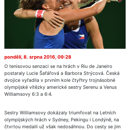
pondělí, 8. srpna 2016, 09:28
O tenisovou senzaci se na hrách v Riu de Janeiro
postaraly Lucie Šafářová a Barbora Strýcová. Česká
dvojice vyřadila v prvním kole čtyřhry trojnásobné
olympijské vítězky americké sestry Serenu a Venus
Williamsovy 6:3 a 6:4.
Sestry Williamsovy dokázaly triumfovat na Letních
olympijských hrách v Sydney, Pekingu i Londýně, na
čtvrtou medaili už však nedosáhnou. Do cesty se jim