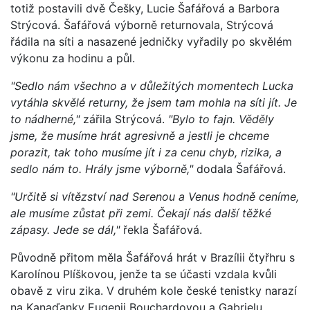
totiž postavili dvě Češky, Lucie Šafářová a Barbora
Strýcová. Šafářová výborně returnovala, Strýcová
řádila na síti a nasazené jedničky vyřadily po skvělém
výkonu za hodinu a půl.
"Sedlo nám všechno a v důležitých momentech Lucka
vytáhla skvělé returny, že jsem tam mohla na síti jít. Je
to nádherné,"
zářila Strýcová.
"Bylo to fajn. Věděly
jsme, že musíme hrát agresivně a jestli je chceme
porazit, tak toho musíme jít i za cenu chyb, rizika, a
sedlo nám to. Hrály jsme výborně,"
dodala Šafářová.
"Určitě si vítězství nad Serenou a Venus hodně ceníme,
ale musíme zůstat při zemi. Čekají nás další těžké
zápasy. Jede se dál,"
řekla Šafářová.
Původně přitom měla Šafářová hrát v Brazílii čtyřhru s
Karolínou Plíškovou, jenže ta se účasti vzdala kvůli
obavě z viru zika. V druhém kole české tenistky narazí
na Kanaďanky Eugenii Bouchardovou a Gabrielu