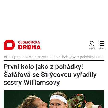
Sport
Ostatní sporty
První kolo jako z pohádky! Šafářov
První kolo jako z pohádky!
Šafářová se Strýcovou vyřadily
sestry Williamsovy