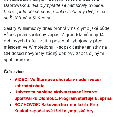
Dabrowskou.
"Na olympiádě se namíchaly dvojice,
které spolu běžně nehrají. Jako třeba my dvě,"
smála
se Šafářová a Strýcová.
Sestry Williamsovy dnes prohrály na olympijské půdě
vůbec první společný zápas. Z grandslamů mají 14
deblových trofejí, zatím poslední vybojovaly před
měsícem ve Wimbledonu. Naopak české tenistky na
OH dosud nevyhrály žádný deblový zápas s jinými
spoluhráčkami.
Čtěte více:
VIDEO: Ve Štarnově shořela v neděli večer
zahradní chata
Univerzita nabídne aktivní trávení léta ve
SportParku Olomouc. Program startuje 8. sprna
ROZHOVOR: Rakovina ho nepoložila. Petr
Koukal započal své třetí olympijské hry