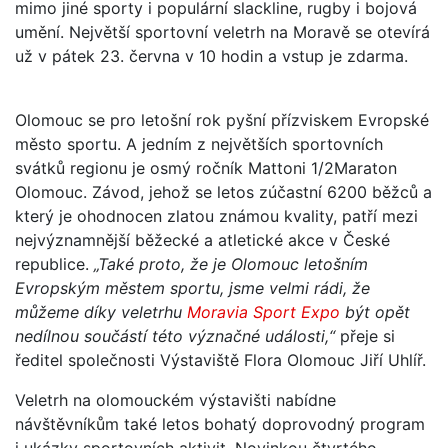
mimo jiné sporty i populární slackline, rugby i bojová
umění. Největší sportovní veletrh na Moravě se otevírá
už v pátek 23. června v 10 hodin a vstup je zdarma.
Olomouc se pro letošní rok pyšní přízviskem Evropské
město sportu. A jedním z největších sportovních
svátků regionu je osmý ročník Mattoni 1/2Maraton
Olomouc. Závod, jehož se letos zúčastní 6200 běžců a
který je ohodnocen zlatou známou kvality, patří mezi
nejvýznamnější běžecké a atletické akce v České
republice.
„Také proto, že je Olomouc letošním
Evropským městem sportu, jsme velmi rádi, že
můžeme díky veletrhu
Moravia Sport Expo
být opět
nedílnou součástí této význačné události,“
přeje si
ředitel společnosti Výstaviště Flora Olomouc Jiří Uhlíř.
Veletrh na olomouckém výstavišti nabídne
návštěvníkům také letos bohatý doprovodný program
i ukázky sportovních aktivit. Novinkou čtvrtého