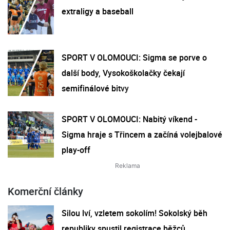
extraligy a baseball
SPORT V OLOMOUCI: Sigma se porve o
další body, Vysokoškolačky čekají
semifinálové bitvy
SPORT V OLOMOUCI: Nabitý víkend -
Sigma hraje s Třincem a začíná volejbalové
play-off
Komerční články
Silou lví, vzletem sokolím! Sokolský běh
republiky spustil registrace běžců