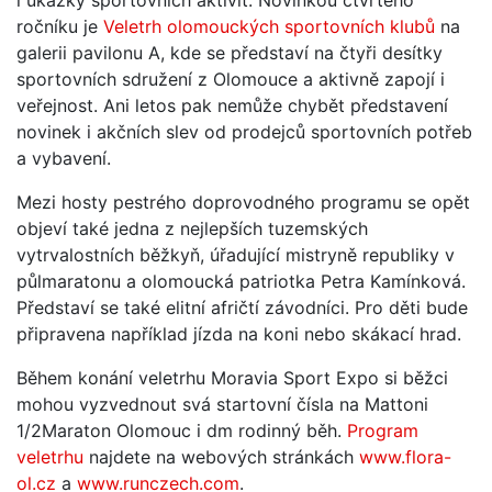
ročníku je
Veletrh olomouckých sportovních klubů
na
galerii pavilonu A, kde se představí na čtyři desítky
sportovních sdružení z Olomouce a aktivně zapojí i
veřejnost. Ani letos pak nemůže chybět představení
novinek i akčních slev od prodejců sportovních potřeb
a vybavení.
Mezi hosty pestrého doprovodného programu se opět
objeví také jedna z nejlepších tuzemských
vytrvalostních běžkyň, úřadující mistryně republiky v
půlmaratonu a olomoucká patriotka Petra Kamínková.
Představí se také elitní afričtí závodníci. Pro děti bude
připravena například jízda na koni nebo skákací hrad.
Během konání veletrhu Moravia Sport Expo si běžci
mohou vyzvednout svá startovní čísla na Mattoni
1/2Maraton Olomouc i dm rodinný běh.
Program
veletrhu
najdete na webových stránkách
www.flora-
ol.cz
a
www.runczech.com
.