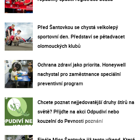
Před Šantovkou se chystá velkolepý
sportovní den. Představí se pětadvacet
olomouckých klubů
Ochrana zdraví jako priorita. Honeywell
nachystal pro zaměstnance speciální
preventivní program
Chcete poznat nejjedovatější druhy štírů na
světě? Přijďte na akci Odpudiví nebo
kouzelní do Pevnosti poznání
Finále Miss Šantovka již tento víkend. Která