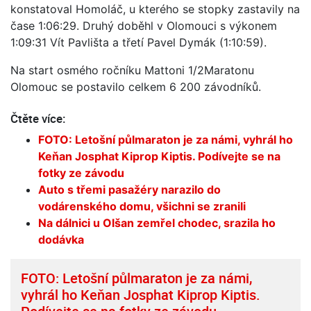
konstatoval Homoláč, u kterého se stopky zastavily na
čase 1:06:29. Druhý doběhl v Olomouci s výkonem
1:09:31 Vít Pavlišta a třetí Pavel Dymák (1:10:59).
Na start osmého ročníku Mattoni 1/2Maratonu
Olomouc se postavilo celkem 6 200 závodníků.
Čtěte více:
FOTO: Letošní půlmaraton je za námi, vyhrál ho
Keňan Josphat Kiprop Kiptis. Podívejte se na
fotky ze závodu
Auto s třemi pasažéry narazilo do
vodárenského domu, všichni se zranili
Na dálnici u Olšan zemřel chodec, srazila ho
dodávka
FOTO: Letošní půlmaraton je za námi,
vyhrál ho Keňan Josphat Kiprop Kiptis.