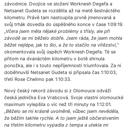
závodnice. Dvojice ve složení Worknesh Degefa a
Netsanet Gudeta se rozdělila až na metě šestnáctého
kilometru. Právě tam nastoupila prvně jmenovaná a
svůj trhák dovedla do úspěšného konce v čase 1:09:19.
„Včera jsem měla nějaké problémy s třísly, ale při
závodě se mi běželo dobře. Jsem ráda, že jsem mohla
běžet nejlépe, jak to šlo, a že to stačilo na vítězství,“
okomentovala svůj úspěch Worknesh Degefa. Té se
přitom na dvanáctém kilometru v botě shrnula
ponožka, ale i s touto nepříjemností triumfovala. Za ni
doběhnuvší Netsanet Gudeta si připsala čas 1:10:03,
třetí Rose Chelimo pak 1:10:33.
Nový český rekord závodu si z Olomouce odváží
česká jednička Eva Vrabcová. Svoje vlastní olomoucké
maximum vylepšila o víc než tři minuty na 1:12:01.
„Běželo se mi krásně uvolněně, vůbec jsem nevěděla,
že běžím takhle rychle. A to jsem ještě občerstvením
na třetím kilometru vypadla z tempa a utekla mi