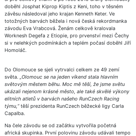
doběhl Josphat Kiprop Kiptis z Keni, toho v těsném
závěsu následoval jeho krajan Kenneth Keter. Ve
totožných barvách běžela i nová česká rekordmanka
závodu Eva Vrabcová. Ženám celkově kralovala
Worknesh Degefa z Etiopie, pro prvenství mezi Čechy
si v nelehkých podmínkách a teplém počasí doběhl Jiří
Homoláč.
Do Olomouce se sjeli vytrvalci celkem ze 49 zemí
světa.
„Olomouc se na jeden víkend stala hlavním
světovým městem běhu. Moc mě těší, že jsme světu
ukázali nejenom krásné město, ale také skvělé výkony
elitních atletů v barvách našeho RunCzech Racing
týmu,“
těší prezidenta RunCzech běžecké ligy Carla
Capalba.
Na čele závodu se od začátku vytvořila početná
africká skupinka. První polovinu závodu udávali tempo