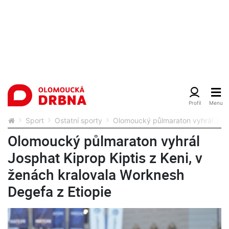
Sport
Ostatní sporty
Olomoucký půlmaraton vyhrál Josph
Olomoucký půlmaraton vyhrál
Josphat Kiprop Kiptis z Keni, v
ženách kralovala Worknesh
Degefa z Etiopie