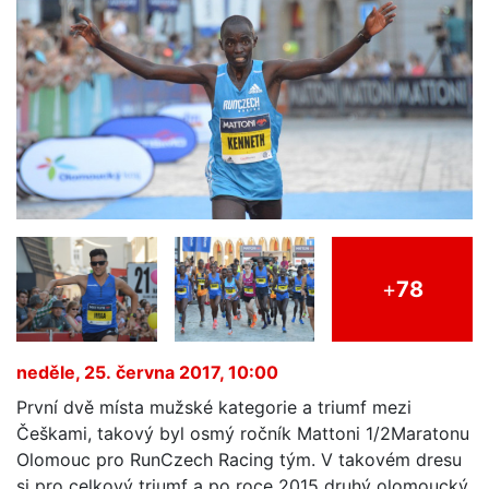
+
78
neděle, 25. června 2017, 10:00
První dvě místa mužské kategorie a triumf mezi
Češkami, takový byl osmý ročník Mattoni 1/2Maratonu
Olomouc pro RunCzech Racing tým. V takovém dresu
si pro celkový triumf a po roce 2015 druhý olomoucký