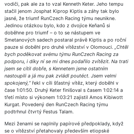
vodiči, pak ale za to vzal Kenneth Keter. Jeho tempu
stačil jenom Josphat Kiprop Kiptis a záhy tak bylo
jasné, že triumf RunCzech Racing týmu neunikne.
Jedinou otázkou bylo, kdo z dvojice Keňanů si
doběhne pro triumf – o to se nástupem ve
Smetanových sadech postaral právě Kiptis a po roční
pauze si doběhl pro druhé vítězství v Olomouci.
„Chtěl
bych poděkovat svému týmu RunCzech Racing za
podporu, i díky ní se mi dnes podařilo zvítězit. Na trati
jsem se cítil dobře, s Kennetem jsme ostatním
nastoupili a já mu pak zvládl poutéct. Jsem velmi
spokojený,“
řekl v cíli šťastný vítěz, který doběhl v
čase 1:01:50. Druhý Keter finišoval s časem 1:02:14 a
třetí místo si výkonem 1:03:21 zajistil Amos Kibiwott
Kurgat. Povedený den RunCzech Racing týmu
podtrhnul čtvrtý Festus Talam.
Mezi ženami se naplnily papírové předpoklady, když
se o vítězství přetahovaly především etiopské