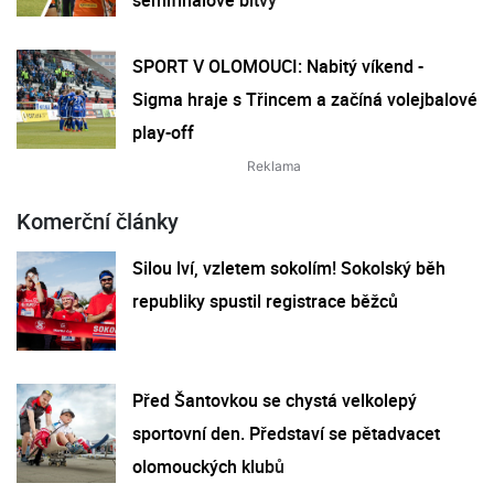
semifinálové bitvy
SPORT V OLOMOUCI: Nabitý víkend -
Sigma hraje s Třincem a začíná volejbalové
play-off
Komerční články
Silou lví, vzletem sokolím! Sokolský běh
republiky spustil registrace běžců
Před Šantovkou se chystá velkolepý
sportovní den. Představí se pětadvacet
olomouckých klubů