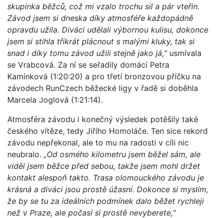
skupinka běžců, což mi vzalo trochu sil a pár vteřin.
Závod jsem si dneska díky atmosféře každopádně
opravdu užila. Diváci udělali výbornou kulisu, dokonce
jsem si stihla třikrát plácnout s malými kluky, tak si
snad i díky tomu závod užili stejně jako já,“
usmívala
se Vrabcová. Za ní se seřadily domácí Petra
Kamínková (1:20:20) a pro třetí bronzovou příčku na
závodech RunCzech běžecké ligy v řadě si doběhla
Marcela Joglová (1:21:14).
Atmosféra závodu i konečný výsledek potěšily také
českého vítěze, tedy Jiřího Homoláče. Ten sice rekord
závodu nepřekonal, ale to mu na radosti v cíli nic
neubralo.
„Od osmého kilometru jsem běžel sám, ale
viděl jsem běžce před sebou, takže jsem mohl držet
kontakt alespoň takto. Trasa olomouckého závodu je
krásná a diváci jsou prostě úžasní. Dokonce si myslím,
že by se tu za ideálních podmínek dalo běžet rychleji
než v Praze, ale počasí si prostě nevyberete,“