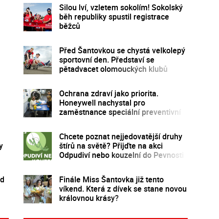
Silou lví, vzletem sokolím! Sokolský
běh republiky spustil registrace
běžců
Před Šantovkou se chystá velkolepý
sportovní den. Představí se
pětadvacet olomouckých klubů
Ochrana zdraví jako priorita.
Honeywell nachystal pro
zaměstnance speciální preventivní
program
Chcete poznat nejjedovatější druhy
y
štírů na světě? Přijďte na akci
Odpudiví nebo kouzelní do Pevnosti
poznání
nd
Finále Miss Šantovka již tento
víkend. Která z dívek se stane novou
královnou krásy?