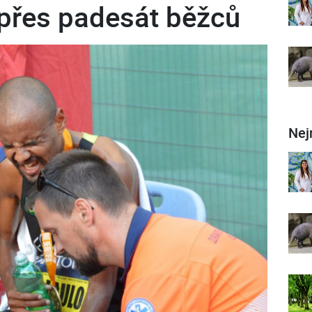
 přes padesát běžců
Nej