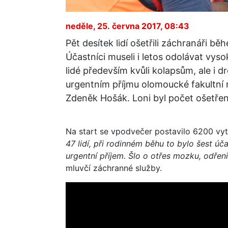
neděle, 25. června 2017, 08:43
Pět desítek lidí ošetřili záchranáři 
Účastníci museli i letos odolávat vys
lidé především kvůli kolapsům, ale i
urgentním příjmu olomoucké fakultní 
Zdeněk Hošák. Loni byl počet ošetře
Na start se vpodvečer postavilo 6200 vyt
47 lidí, při rodinném běhu to bylo šest úč
urgentní příjem. Šlo o otřes mozku, odřen
mluvčí záchranné služby.