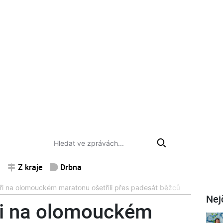
Z kraje
Drbna
i na olomouckém maratonu ošetřili přes padesát běžců
Nej
ři na olomouckém