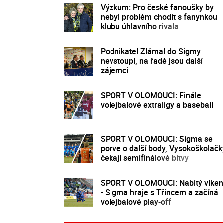
Výzkum: Pro české fanoušky by
nebyl problém chodit s fanynkou
klubu úhlavního rivala
Podnikatel Zlámal do Sigmy
nevstoupí, na řadě jsou další
zájemci
SPORT V OLOMOUCI: Finále
volejbalové extraligy a baseball
SPORT V OLOMOUCI: Sigma se
porve o další body, Vysokoškolačk
čekají semifinálové bitvy
SPORT V OLOMOUCI: Nabitý víke
- Sigma hraje s Třincem a začíná
volejbalové play-off