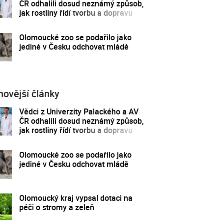
ČR odhalili dosud neznámý způsob,
jak rostliny řídí tvorbu a dopravu
svých hormonů
Olomoucké zoo se podařilo jako
jediné v Česku odchovat mládě
novější články
Vědci z Univerzity Palackého a AV
ČR odhalili dosud neznámý způsob,
jak rostliny řídí tvorbu a dopravu
svých hormonů
Olomoucké zoo se podařilo jako
jediné v Česku odchovat mládě
Olomoucký kraj vypsal dotaci na
péči o stromy a zeleň