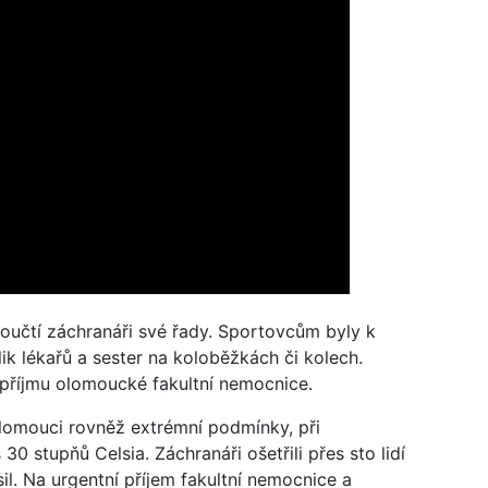
moučtí záchranáři své řady. Sportovcům byly k
olik lékařů a sester na koloběžkách či kolech.
 příjmu olomoucké fakultní nemocnice.
lomouci rovněž extrémní podmínky, při
0 stupňů Celsia. Záchranáři ošetřili přes sto lidí
sil. Na urgentní příjem fakultní nemocnice a