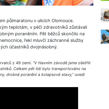
během půlmaratonu v ulicích Olomouce.
okým teplotám, v péči zdravotníků zůstávali
 drobným poraněním. Pět běžců skončilo na
nemocnice, řekl mluvčí záchranné služby
ných účastníků dvojnásobný.
rvalců z 49 zemí.
"V hlavním závodě jsme ošetřili
astníků. Celkem pět lidí bylo transportováno na
iny, drobná poranění a kolapsové stavy,"
uvedl