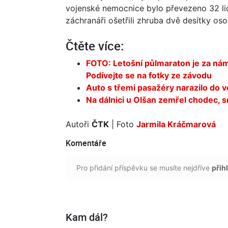
vojenské nemocnice bylo převezeno 32 lidí
záchranáři ošetřili zhruba dvě desítky oso
Čtěte více:
FOTO: Letošní půlmaraton je za námi
Podívejte se na fotky ze závodu
Auto s třemi pasažéry narazilo do 
Na dálnici u Olšan zemřel chodec, 
Autoři
ČTK
| Foto
Jarmila Kráčmarová
Komentáře
Pro přidání příspěvku se musíte nejdříve
přihl
Kam dál?