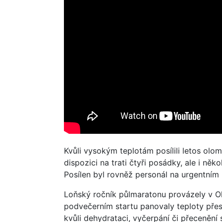
Kvůli vysokým teplotám posílili letos olo
dispozici na trati čtyři posádky, ale i něk
Posílen byl rovněž personál na urgentním
Loňský ročník půlmaratonu provázely v O
podvečerním startu panovaly teploty přes 3
kvůli dehydrataci, vyčerpání či přecenění 