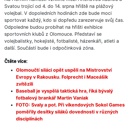
Svatou trojicí od 4. do 14. srpna hřiště na plážový
volejbal. V dopoledních hodinách zde bude moci
sportovat každý, kdo si dopředu zarezervuje svůj čas.
Odpoledne budou probíhat na hřišti exhibice
sportovních klubů z Olomouce. Představí se
volejbalistky, hokejisté, fotbalisté, házenkáři, atleti a
další. Součástí bude i odpočinková zóna.
Čtěte více:
Olomoučtí siláci opět uspěli na Mistrovství
Evropy v Rakousku. Folprecht i Maceášik
zvítězili
Baseball je vyspělá taktická hra, říká bývalý
fotbalový brankář Martin Vaniak
FOTO: Svaly a pot. Při víkendových Sokol Games
poměřily desítky siláků dovednosti v různých
disciplínách