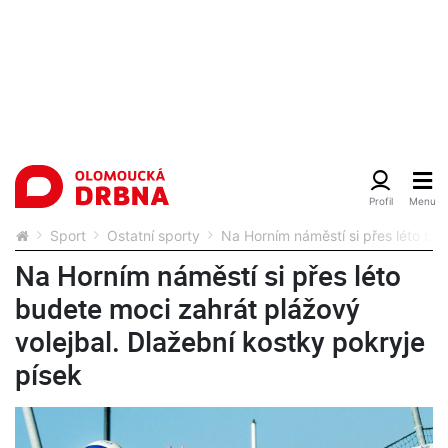
Sport
Ostatní sporty
Na Horním náměstí si přes léto bud
Na Horním náměstí si přes léto
budete moci zahrát plážový
volejbal. Dlažební kostky pokryje
písek