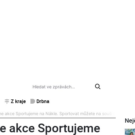
Z kraje
Drbna
e akce Sportujeme na Nákle. Sportovat můžete na souši i na vodě
Nej
e akce Sportujeme