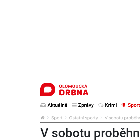
Aktuálně
Zprávy
Krimi
Sport
Sport
Ostatní sporty
V sobotu proběhn
V sobotu proběhn