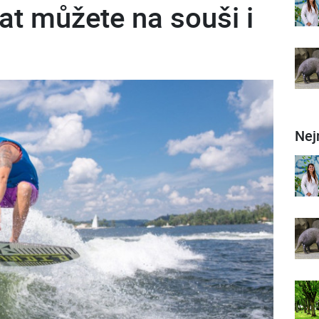
at můžete na souši i
Nej