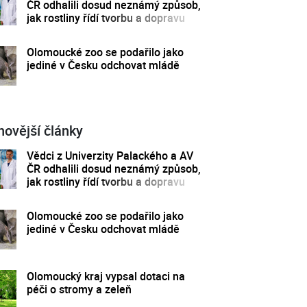
ČR odhalili dosud neznámý způsob,
jak rostliny řídí tvorbu a dopravu
svých hormonů
Olomoucké zoo se podařilo jako
jediné v Česku odchovat mládě
novější články
Vědci z Univerzity Palackého a AV
ČR odhalili dosud neznámý způsob,
jak rostliny řídí tvorbu a dopravu
svých hormonů
Olomoucké zoo se podařilo jako
jediné v Česku odchovat mládě
Olomoucký kraj vypsal dotaci na
péči o stromy a zeleň