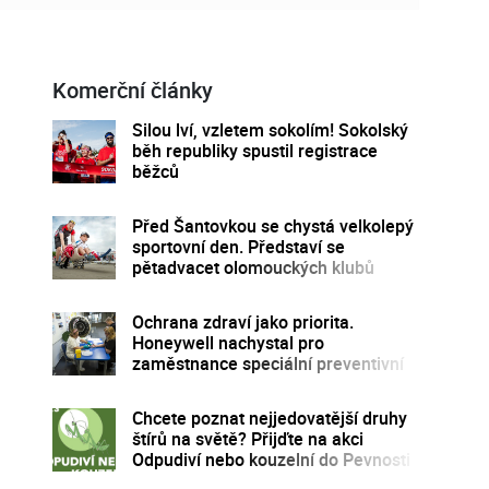
Komerční články
Silou lví, vzletem sokolím! Sokolský
běh republiky spustil registrace
běžců
Před Šantovkou se chystá velkolepý
sportovní den. Představí se
pětadvacet olomouckých klubů
Ochrana zdraví jako priorita.
Honeywell nachystal pro
zaměstnance speciální preventivní
program
Chcete poznat nejjedovatější druhy
štírů na světě? Přijďte na akci
Odpudiví nebo kouzelní do Pevnosti
poznání