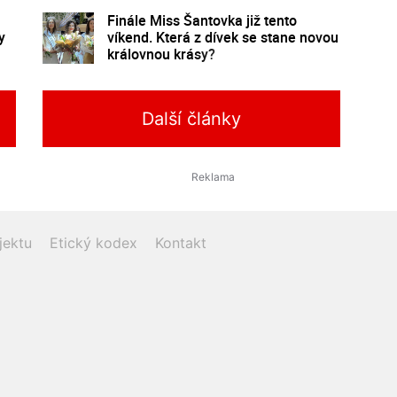
Finále Miss Šantovka již tento
y
víkend. Která z dívek se stane novou
královnou krásy?
Další články
jektu
Etický kodex
Kontakt