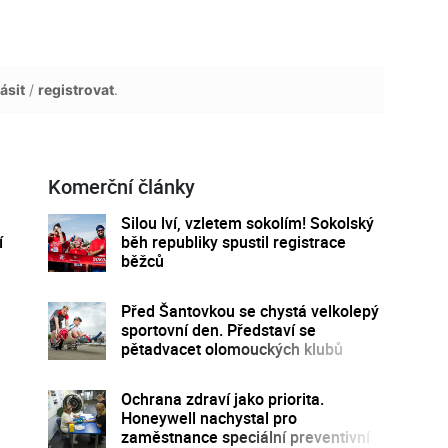
ásit
/
registrovat
.
Komerční články
á
Silou lví, vzletem sokolím! Sokolský
í
běh republiky spustil registrace
běžců
Před Šantovkou se chystá velkolepý
sportovní den. Představí se
pětadvacet olomouckých klubů
Ochrana zdraví jako priorita.
Honeywell nachystal pro
zaměstnance speciální preventivní