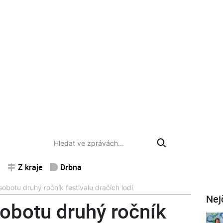
Z kraje
Drbna
obotu druhý ročník festivalu dračích lodí
Nej
obotu druhý ročník