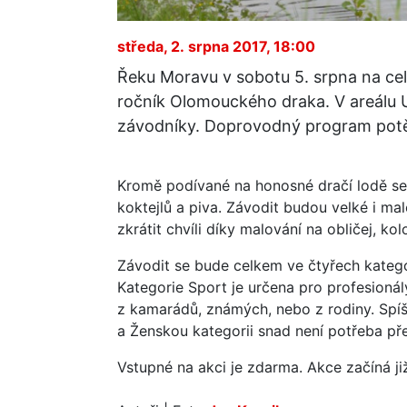
středa, 2. srpna 2017, 18:00
Řeku Moravu v sobotu 5. srpna na celý
ročník Olomouckého draka. V areálu 
závodníky. Doprovodný program potě
Kromě podívané na honosné dračí lodě se
koktejlů a piva. Závodit budou velké i ma
zkrátit chvíli díky malování na obličej, k
Závodit se bude celkem ve čtyřech katego
Kategorie Sport je určena pro profesionál
z kamarádů, známých, nebo z rodiny. Spíš
a Ženskou kategorii snad není potřeba př
Vstupné na akci je zdarma. Akce začíná ji