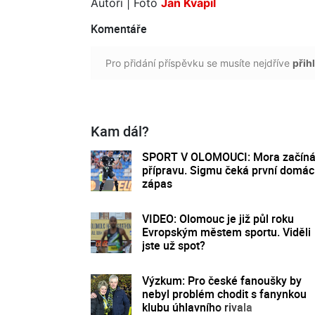
Autoři
| Foto
Jan Kvapil
Komentáře
Pro přidání příspěvku se musíte nejdříve
přihl
Kam dál?
SPORT V OLOMOUCI: Mora začín
přípravu. Sigmu čeká první domác
zápas
VIDEO: Olomouc je již půl roku
Evropským městem sportu. Viděli
jste už spot?
Výzkum: Pro české fanoušky by
nebyl problém chodit s fanynkou
klubu úhlavního rivala