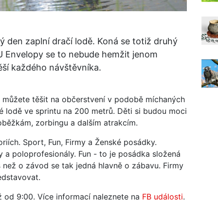
 den zaplní dračí lodě. Koná se totiž druhý
U Envelopy se to nebude hemžit jenom
ší každého návštěvníka.
 můžete těšit na občerstvení v podobě míchaných
lé lodě ve sprintu na 200 metrů. Děti si budou moci
oloběžkám, zorbingu a dalším atrakcím.
riích. Sport, Fun, Firmy a Ženské posádky.
y a poloprofesionály. Fun - to je posádka složená
 než o závod se tak jedná hlavně o zábavu. Firmy
edstavovat.
ž od 9:00. Více informací naleznete na
FB události
.