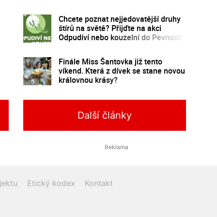
program
Chcete poznat nejjedovatější druhy
štírů na světě? Přijďte na akci
Odpudiví nebo kouzelní do Pevnosti
poznání
Finále Miss Šantovka již tento
víkend. Která z dívek se stane novou
královnou krásy?
Další články
jektu
Etický kodex
Kontakt