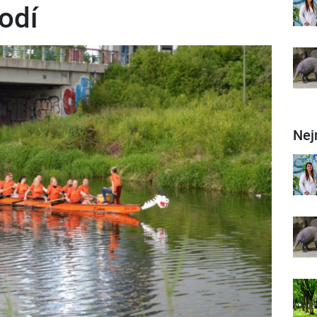
lodí
Nej