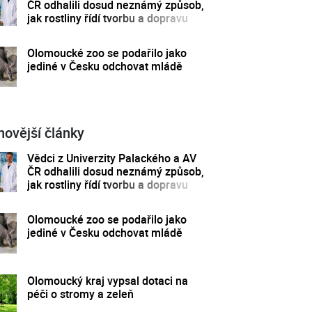
ČR odhalili dosud neznámý způsob,
jak rostliny řídí tvorbu a dopravu
svých hormonů
Olomoucké zoo se podařilo jako
jediné v Česku odchovat mládě
novější články
Vědci z Univerzity Palackého a AV
ČR odhalili dosud neznámý způsob,
jak rostliny řídí tvorbu a dopravu
svých hormonů
Olomoucké zoo se podařilo jako
jediné v Česku odchovat mládě
Olomoucký kraj vypsal dotaci na
péči o stromy a zeleň