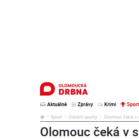
Aktuálně
Zprávy
Krimi
Sport
Sport
Ostatní sporty
Olomouc čeká v s
Olomouc čeká v s