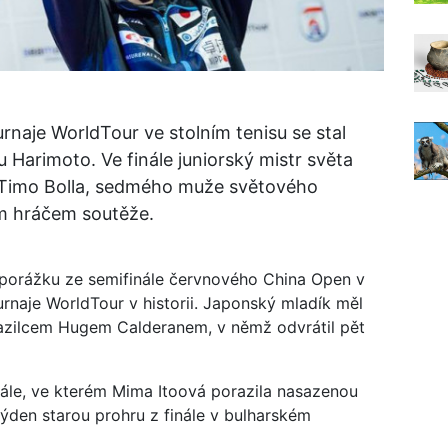
naje WorldTour ve stolním tenisu se stal
 Harimoto. Ve finále juniorský mistr světa
 Timo Bolla, sedmého muže světového
ým hráčem soutěže.
i porážku ze semifinále červnového China Open v
rnaje WorldTour v historii. Japonský mladík měl
razilcem Hugem Calderanem, v němž odvrátil pět
ále, ve kterém Mima Itoová porazila nasazenou
 týden starou prohru z finále v bulharském