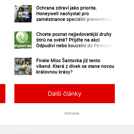
Ochrana zdraví jako priorita.
Honeywell nachystal pro
zaměstnance speciální preventivní
program
Chcete poznat nejjedovatější druhy
štírů na světě? Přijďte na akci
Odpudiví nebo kouzelní do Pevnosti
poznání
Finále Miss Šantovka již tento
víkend. Která z dívek se stane novou
královnou krásy?
Další články