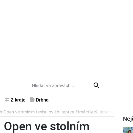
Z kraje
Drbna
Open ve stolním tenisu ovládl teprve čtrnáctiletý Japonec Tomoka
Nej
 Open ve stolním