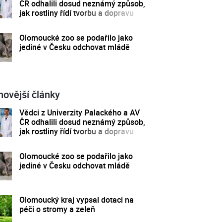
ČR odhalili dosud neznámý způsob,
jak rostliny řídí tvorbu a dopravu
svých hormonů
Olomoucké zoo se podařilo jako
jediné v Česku odchovat mládě
novější články
Vědci z Univerzity Palackého a AV
ČR odhalili dosud neznámý způsob,
jak rostliny řídí tvorbu a dopravu
svých hormonů
Olomoucké zoo se podařilo jako
jediné v Česku odchovat mládě
Olomoucký kraj vypsal dotaci na
péči o stromy a zeleň