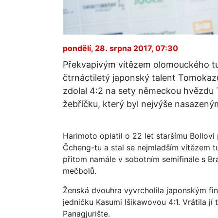
pondělí, 28. srpna 2017, 07:30
Překvapivým vítězem olomouckého tur
čtrnáctiletý japonský talent Tomokazu
zdolal 4:2 na sety německou hvězdu
žebříčku, který byl nejvýše nasazen
Harimoto oplatil o 22 let staršímu Bollov
Čcheng-tu a stal se nejmladším vítězem tu
přitom namále v sobotním semifinále s B
mečbolů.
Ženská dvouhra vyvrcholila japonským fin
jedničku Kasumi Išikawovou 4:1. Vrátila jí
Panagjurište.