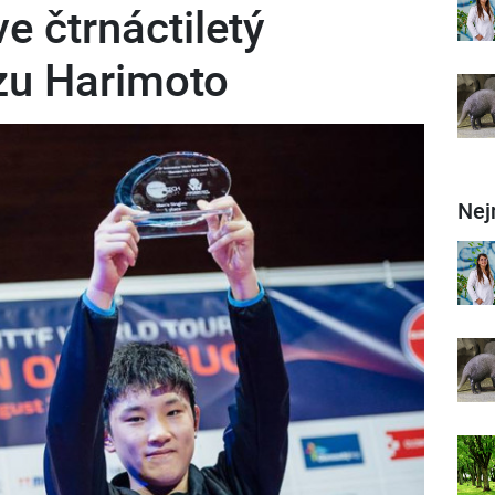
ve čtrnáctiletý
u Harimoto
Nej