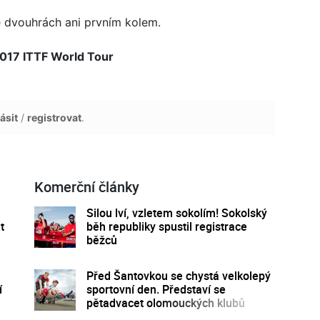
ve dvouhrách ani prvním kolem.
017 ITTF World Tour
ásit
/
registrovat
.
Komerční články
Silou lví, vzletem sokolím! Sokolský
t
běh republiky spustil registrace
běžců
á
Před Šantovkou se chystá velkolepý
í
sportovní den. Představí se
pětadvacet olomouckých klubů