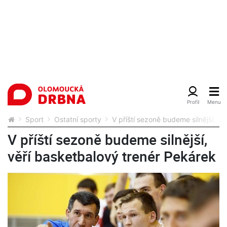
Sport
Ostatní sporty
V příští sezoně budeme silnější, v
V příští sezoně budeme silnější,
věří basketbalový trenér Pekárek