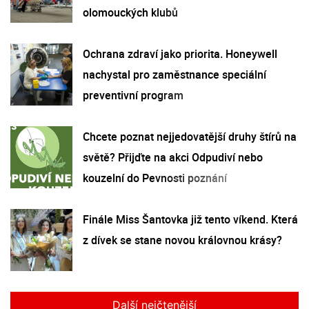
olomouckých klubů
Ochrana zdraví jako priorita. Honeywell
nachystal pro zaměstnance speciální
preventivní program
Chcete poznat nejjedovatější druhy štírů na
světě? Přijďte na akci Odpudiví nebo
kouzelní do Pevnosti poznání
Finále Miss Šantovka již tento víkend. Která
z dívek se stane novou královnou krásy?
Další nejčtenější