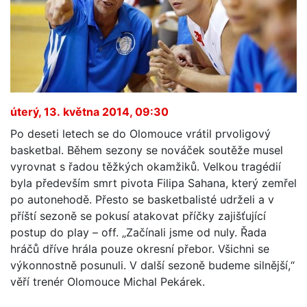
úterý, 13. května 2014, 09:30
Po deseti letech se do Olomouce vrátil prvoligový
basketbal. Během sezony se nováček soutěže musel
vyrovnat s řadou těžkých okamžiků. Velkou tragédií
byla především smrt pivota Filipa Sahana, který zemřel
po autonehodě. Přesto se basketbalisté udrželi a v
příští sezoně se pokusí atakovat příčky zajišťující
postup do play – off. „Začínali jsme od nuly. Řada
hráčů dříve hrála pouze okresní přebor. Všichni se
výkonnostně posunuli. V další sezoně budeme silnější,“
věří trenér Olomouce Michal Pekárek.