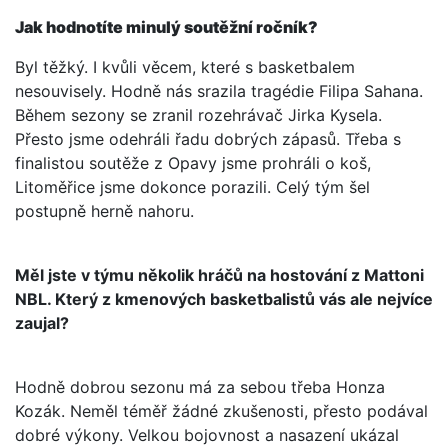
Jak hodnotíte minulý soutěžní ročník?
Byl těžký. I kvůli věcem, které s basketbalem
nesouvisely. Hodně nás srazila tragédie Filipa Sahana.
Během sezony se zranil rozehrávač Jirka Kysela.
Přesto jsme odehráli řadu dobrých zápasů. Třeba s
finalistou soutěže z Opavy jsme prohráli o koš,
Litoměřice jsme dokonce porazili. Celý tým šel
postupně herně nahoru.
Měl jste v týmu několik hráčů na hostování z Mattoni
NBL. Který z kmenových basketbalistů vás ale nejvíce
zaujal?
Hodně dobrou sezonu má za sebou třeba Honza
Kozák. Neměl téměř žádné zkušenosti, přesto podával
dobré výkony. Velkou bojovnost a nasazení ukázal