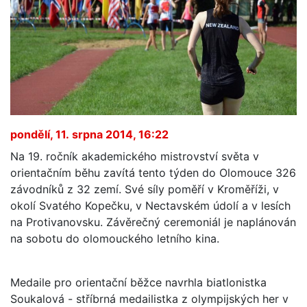
pondělí, 11. srpna 2014, 16:22
Na 19. ročník akademického mistrovství světa v
orientačním běhu zavítá tento týden do Olomouce 326
závodníků z 32 zemí. Své síly poměří v Kroměříži, v
okolí Svatého Kopečku, v Nectavském údolí a v lesích
na Protivanovsku. Závěrečný ceremoniál je naplánován
na sobotu do olomouckého letního kina.
Medaile pro orientační běžce navrhla biatlonistka
Soukalová - stříbrná medailistka z olympijských her v