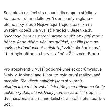
Soukalová na lícní stranu umístila mapu a střelku z
kompasu, rub medaile tvoří dominanty regionu -
olomoucký Sloup Nejsvětější Trojice, bazilika na
Svatém Kopečku a vysílač Praděd v Jeseníkách.
"Nechtěla jsem na přední straně použít obvyklý motiv
běžce. Ráda dělám věci netradičně, snažila jsem se
spíše o jednoduchost a čistotu,"
vzkázala Soukalová,
která byla přítomna i první ražbě v Železném Brodu.
Pro absolventku Vyšší odborné uměleckoprůmyslové
školy v Jablonci nad Nisou to byla první realizovaná
medaile.
"Ze všech nabídek jsem si vybrala
akademické mistrovství. Orienťák jsem běhala na škole
celkem rychle, ale vždycky jsem se ztratila,"
doplnila
dvojnásobná stříbrná medailistka z letošní olympiády v
Soči.