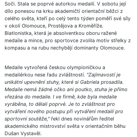
Soči. Stala se poprvé autorkou medailí. V sobotu její
dílo ponesou na krku akademičtí orientační běžci z
celého světa, kteří po celý tento týden poměří své síly
v okolí Olomouce, Prostějova a Kroměříže.
Biatlonistka, která je absolventkou oboru ražené
medaile a mince, pro sportovce zvolila motiv střelky z
kompasu a na rubu nechybějí dominanty Olomouce.
Medaile vytvořená českou olympioničkou a
medailérkou nese řadu zvláštností.
"Zajímavostí je
unikátní upevnění stuhy, které si Gabriela prosadila.
Medaile nemá žádné očko ani poutko, stuha je přímo
vřezána do medaile. I ve firmě, kde byla medaile
vyráběna, to dělali poprvé. Je to zvláštnost pro
vytváření nového postupu při vytváření medailí pro
sportovní soutěže,"
řekl dnes novinářům ředitel
akademického mistrovství světa v orientačním běhu
Dušan Vystavěl.