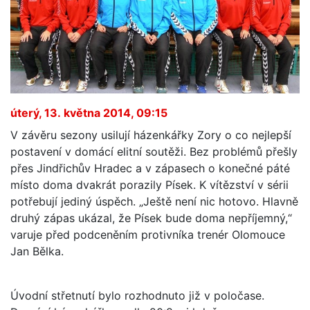
úterý, 13. května 2014, 09:15
V závěru sezony usilují házenkářky Zory o co nejlepší
postavení v domácí elitní soutěži. Bez problémů přešly
přes Jindřichův Hradec a v zápasech o konečné páté
místo doma dvakrát porazily Písek. K vítězství v sérii
potřebují jediný úspěch. „Ještě není nic hotovo. Hlavně
druhý zápas ukázal, že Písek bude doma nepříjemný,“
varuje před podceněním protivníka trenér Olomouce
Jan Bělka.
Úvodní střetnutí bylo rozhodnuto již v poločase.