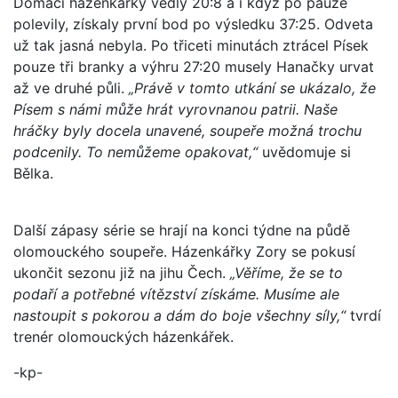
Domácí házenkářky vedly 20:8 a i když po pauze
polevily, získaly první bod po výsledku 37:25. Odveta
už tak jasná nebyla. Po třiceti minutách ztrácel Písek
pouze tři branky a výhru 27:20 musely Hanačky urvat
až ve druhé půli.
„Právě v tomto utkání se ukázalo, že
Písem s námi může hrát vyrovnanou patrii. Naše
hráčky byly docela unavené, soupeře možná trochu
podcenily. To nemůžeme opakovat,“
uvědomuje si
Bělka.
Další zápasy série se hrají na konci týdne na půdě
olomouckého soupeře. Házenkářky Zory se pokusí
ukončit sezonu již na jihu Čech.
„Věříme, že se to
podaří a potřebné vítězství získáme. Musíme ale
nastoupit s pokorou a dám do boje všechny síly,“
tvrdí
trenér olomouckých házenkářek.
-kp-