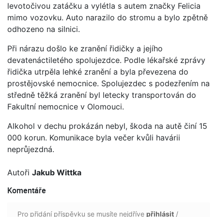
levotočivou zatáčku a vylétla s autem značky Felicia
mimo vozovku. Auto narazilo do stromu a bylo zpětně
odhozeno na silnici.
Při nárazu došlo ke zranění řidičky a jejího
devatenáctiletého spolujezdce. Podle lékařské zprávy
řidička utrpěla lehké zranění a byla převezena do
prostějovské nemocnice. Spolujezdec s podezřením na
středně těžká zranění byl letecky transportován do
Fakultní nemocnice v Olomouci.
Alkohol v dechu prokázán nebyl, škoda na autě činí 15
000 korun. Komunikace byla večer kvůli havárii
neprůjezdná.
Autoři
Jakub Wittka
Komentáře
Pro přidání příspěvku se musíte nejdříve
přihlásit
/