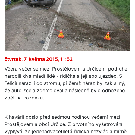
čtvrtek, 7. května 2015, 11:52
Včera večer se mezi Prostějovem a Určicemi podruhé
narodili dva mladí lidé - řidička a její spolujezdec. S
Felicií narazili do stromu, přičemž náraz byl tak silný,
že auto zcela zdemoloval a následně bylo odhozeno
zpět na vozovku.
K havárii došlo před sedmou hodinou večerní mezi
Prostějovem a obcí Určice. Z prvotního vyšetrování
vyplývá, že jedenadvacetiletá řidička nezvládla mírně