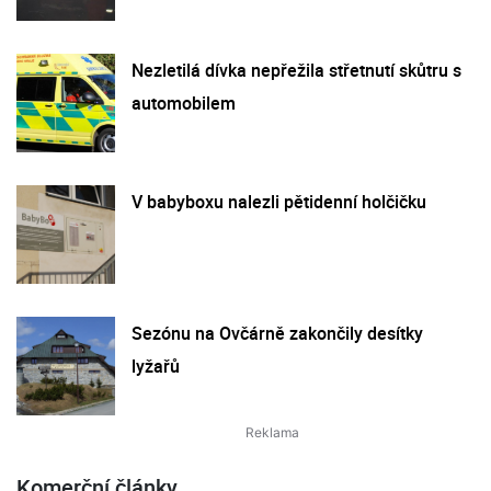
Nezletilá dívka nepřežila střetnutí skůtru s
automobilem
V babyboxu nalezli pětidenní holčičku
Sezónu na Ovčárně zakončily desítky
lyžařů
Komerční články