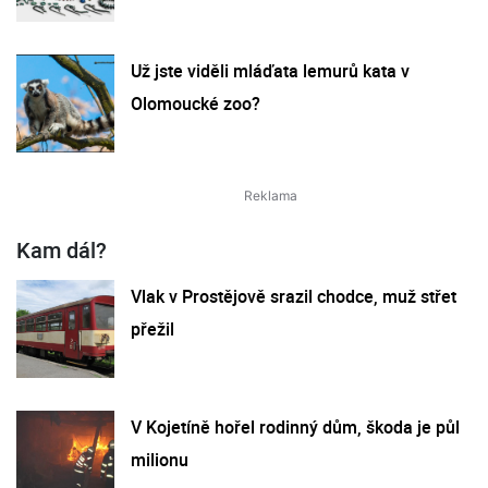
Už jste viděli mláďata lemurů kata v
Olomoucké zoo?
Kam dál?
Vlak v Prostějově srazil chodce, muž střet
přežil
V Kojetíně hořel rodinný dům, škoda je půl
milionu