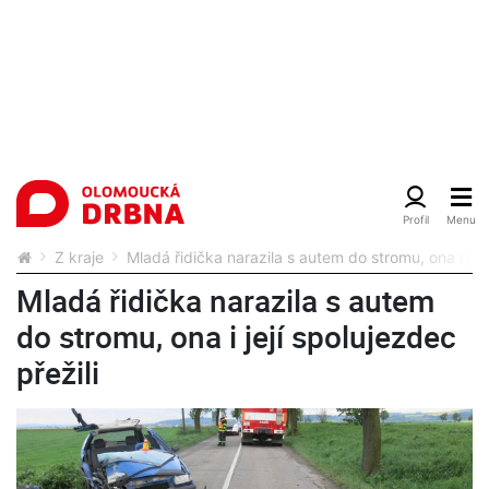
Z kraje
Mladá řidička narazila s autem do stromu, ona i její
Mladá řidička narazila s autem
do stromu, ona i její spolujezdec
přežili