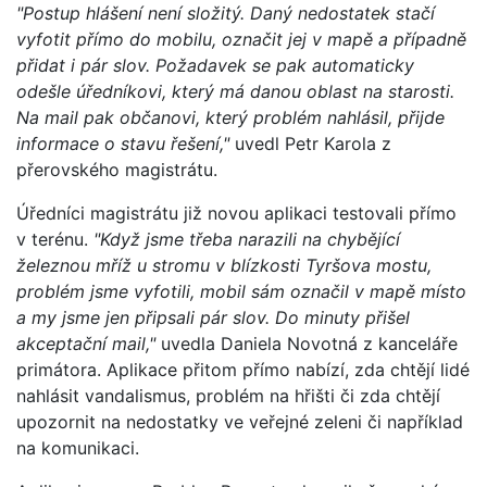
"Postup hlášení není složitý. Daný nedostatek stačí
vyfotit přímo do mobilu, označit jej v mapě a případně
přidat i pár slov. Požadavek se pak automaticky
odešle úředníkovi, který má danou oblast na starosti.
Na mail pak občanovi, který problém nahlásil, přijde
informace o stavu řešení,"
uvedl Petr Karola z
přerovského magistrátu.
Úředníci magistrátu již novou aplikaci testovali přímo
v terénu.
"Když jsme třeba narazili na chybějící
železnou mříž u stromu v blízkosti Tyršova mostu,
problém jsme vyfotili, mobil sám označil v mapě místo
a my jsme jen připsali pár slov. Do minuty přišel
akceptační mail,"
uvedla Daniela Novotná z kanceláře
primátora. Aplikace přitom přímo nabízí, zda chtějí lidé
nahlásit vandalismus, problém na hřišti či zda chtějí
upozornit na nedostatky ve veřejné zeleni či například
na komunikaci.