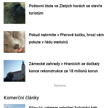
Poštovní štola ve Zlatých horách se otevře
turistům
Pokud nakrmíte v Přerově kočku, hrozí vám
pokuta v řádu statisíců
Zámecké zahrady v Hranicích se dočkaly
konce rekonstrukce za 18 milionů korun
Komerční články
Silou lví, vzletem sokolím! Sokolský běh