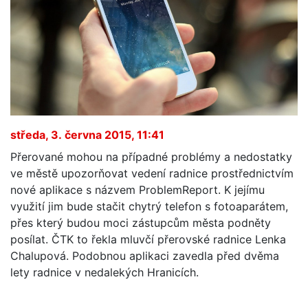
středa, 3. června 2015, 11:41
Přerované mohou na případné problémy a nedostatky
ve městě upozorňovat vedení radnice prostřednictvím
nové aplikace s názvem ProblemReport. K jejímu
využití jim bude stačit chytrý telefon s fotoaparátem,
přes který budou moci zástupcům města podněty
posílat. ČTK to řekla mluvčí přerovské radnice Lenka
Chalupová. Podobnou aplikaci zavedla před dvěma
lety radnice v nedalekých Hranicích.