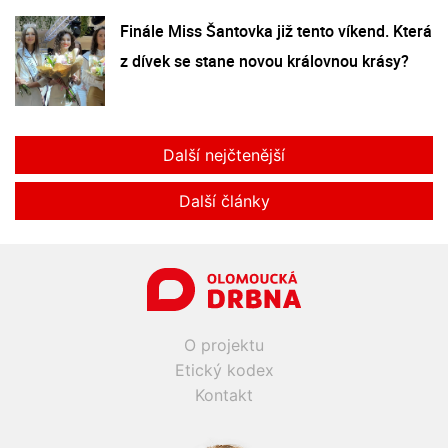
Finále Miss Šantovka již tento víkend. Která
z dívek se stane novou královnou krásy?
Další nejčtenější
Další články
O projektu
Etický kodex
Kontakt