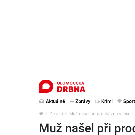
Aktuálně
Zprávy
Krimi
Sport
Z kraje
Muž našel při procházce v lese l
Muž našel při pro