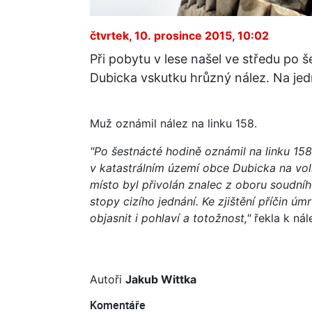
čtvrtek, 10. prosince 2015, 10:02
Při pobytu v lese našel ve středu po 
Dubicka vskutku hrůzný nález. Na jedn
Muž oznámil nález na linku 158.
"Po šestnácté hodině oznámil na linku 158
v katastrálním území obce Dubicka na voln
místo byl přivolán znalec z oboru soudníh
stopy cizího jednání. Ke zjištění příčin úm
objasnit i pohlaví a totožnost,"
řekla k nál
Autoři
Jakub Wittka
Komentáře