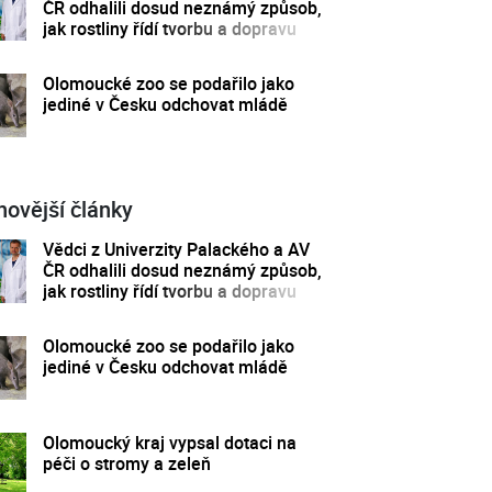
ČR odhalili dosud neznámý způsob,
jak rostliny řídí tvorbu a dopravu
svých hormonů
Olomoucké zoo se podařilo jako
jediné v Česku odchovat mládě
novější články
Vědci z Univerzity Palackého a AV
ČR odhalili dosud neznámý způsob,
jak rostliny řídí tvorbu a dopravu
svých hormonů
Olomoucké zoo se podařilo jako
jediné v Česku odchovat mládě
Olomoucký kraj vypsal dotaci na
péči o stromy a zeleň