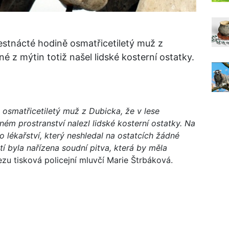
šestnácté hodině osmatřicetiletý muž z
é z mýtin totiž našel lidské kosterní ostatky.
 osmatřicetiletý muž z Dubicka, že v lese
ém prostranství nalezl lidské kosterní ostatky. Na
o lékařství, který neshledal na ostatcích žádné
rtí byla nařízena soudní pitva, která by měla
ezu tisková policejní mluvčí Marie Štrbáková.