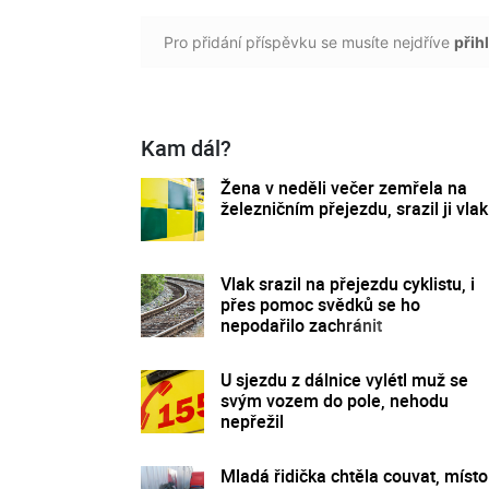
Pro přidání příspěvku se musíte nejdříve
přihl
Kam dál?
Žena v neděli večer zemřela na
železničním přejezdu, srazil ji vlak
Vlak srazil na přejezdu cyklistu, i
přes pomoc svědků se ho
nepodařilo zachránit
U sjezdu z dálnice vylétl muž se
svým vozem do pole, nehodu
nepřežil
Mladá řidička chtěla couvat, místo