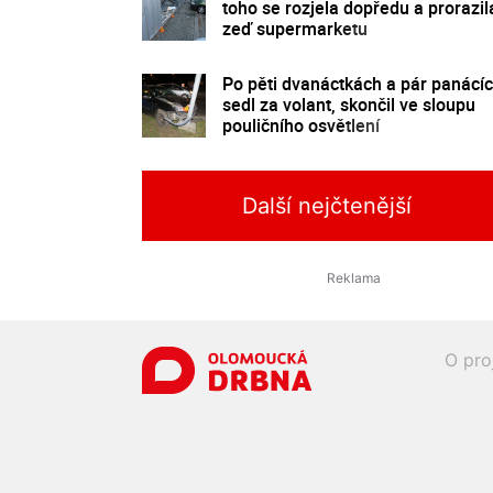
toho se rozjela dopředu a prorazil
zeď supermarketu
Po pěti dvanáctkách a pár panácí
sedl za volant, skončil ve sloupu
pouličního osvětlení
Další nejčtenější
O pro