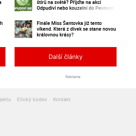
a
štírů na světě? Přijďte na akci
Odpudiví nebo kouzelní do Pevnosti
poznání
ch
Finále Miss Šantovka již tento
víkend. Která z dívek se stane novou
královnou krásy?
Další články
jektu
Etický kodex
Kontakt