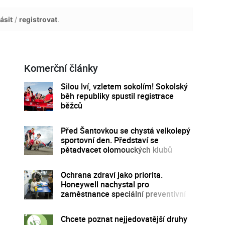
ásit
/
registrovat
.
Komerční články
Silou lví, vzletem sokolím! Sokolský
běh republiky spustil registrace
běžců
Před Šantovkou se chystá velkolepý
sportovní den. Představí se
pětadvacet olomouckých klubů
Ochrana zdraví jako priorita.
Honeywell nachystal pro
zaměstnance speciální preventivní
program
Chcete poznat nejjedovatější druhy