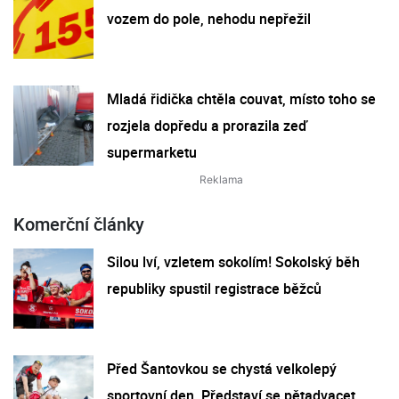
vozem do pole, nehodu nepřežil
Mladá řidička chtěla couvat, místo toho se
rozjela dopředu a prorazila zeď
supermarketu
Komerční články
Silou lví, vzletem sokolím! Sokolský běh
republiky spustil registrace běžců
Před Šantovkou se chystá velkolepý
sportovní den. Představí se pětadvacet