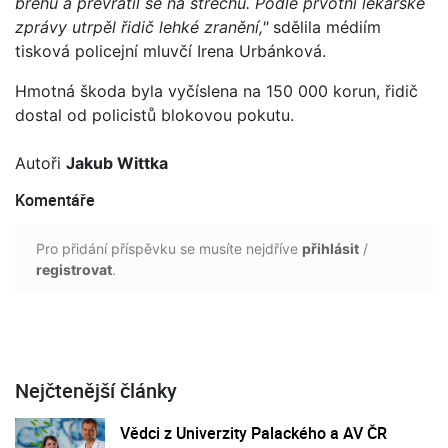
břehu a převrátil se na střechu. Podle prvotní lékařské
zprávy utrpěl řidič lehké zranění,"
sdělila médiím
tisková policejní mluvčí Irena Urbánková.
Hmotná škoda byla vyčíslena na 150 000 korun, řidič
dostal od policistů blokovou pokutu.
Autoři
Jakub Wittka
Komentáře
Pro přidání příspěvku se musíte nejdříve
přihlásit
/
registrovat
.
Nejčtenější články
Vědci z Univerzity Palackého a AV ČR