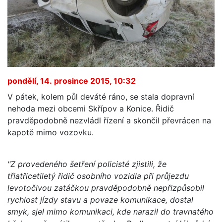
pondělí, 14. prosince 2015, 10:32
V pátek, kolem půl deváté ráno, se stala dopravní
nehoda mezi obcemi Skřípov a Konice. Řidič
pravděpodobně nezvládl řízení a skončil převrácen na
kapotě mimo vozovku.
"Z provedeného šetření policisté zjistili, že
třiatřicetiletý řidič osobního vozidla při průjezdu
levotočivou zatáčkou pravděpodobně nepřizpůsobil
rychlost jízdy stavu a povaze komunikace, dostal
smyk, sjel mimo komunikaci, kde narazil do travnatého