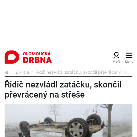
Z kraje
Řidič nezvládl zatáčku, skončil převrácený na stře
Řidič nezvládl zatáčku, skončil
převrácený na střeše