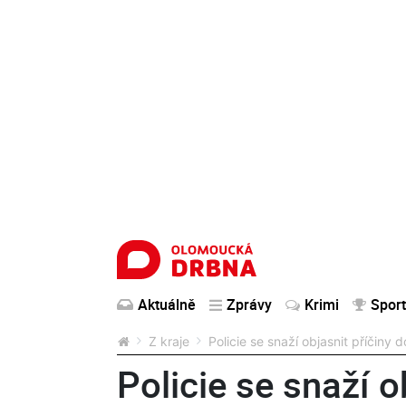
Aktuálně
Zprávy
Krimi
Sport
Z kraje
Policie se snaží objasnit příčiny d
Policie se snaží o