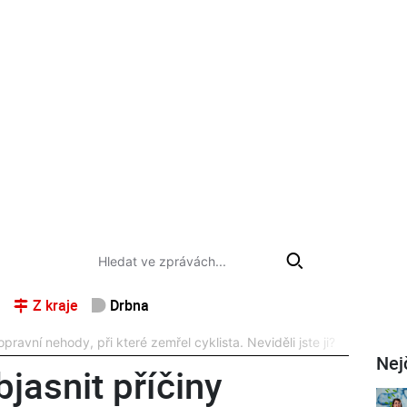
Z kraje
Drbna
opravní nehody, při které zemřel cyklista. Neviděli jste ji?
Nej
bjasnit příčiny