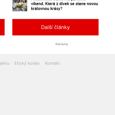
víkend. Která z dívek se stane novou
královnou krásy?
Další články
jektu
Etický kodex
Kontakt