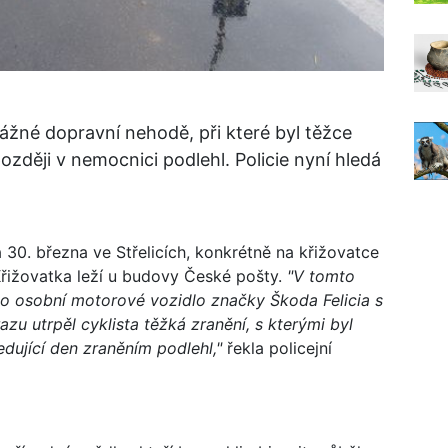
vážné dopravní nehodě, při které byl těžce
zději v nemocnici podlehl. Policie nyní hledá
 30. března ve Střelicích, konkrétně na křižovatce
 Křižovatka leží u budovy České pošty.
"V tomto
tlo osobní motorové vozidlo značky Škoda Felicia s
azu utrpěl cyklista těžká zranění, s kterými byl
ující den zraněním podlehl,"
řekla policejní