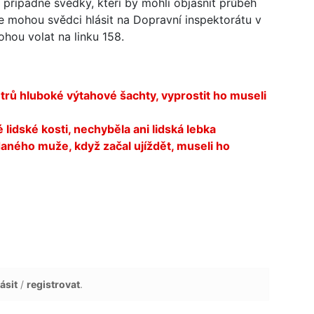
á případné svědky, kteří by mohli objasnit průběh
 mohou svědci hlásit na Dopravní inspektorátu v
hou volat na linku 158.
ů hluboké výtahové šachty, vyprostit ho museli
lidské kosti, nechyběla ani lidská lebka
edaného muže, když začal ujíždět, museli ho
ásit
/
registrovat
.