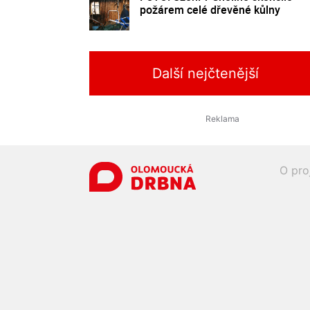
požárem celé dřevěné kůlny
Další nejčtenější
O pro