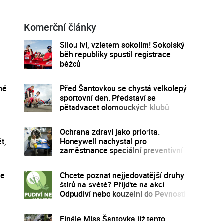
Komerční články
Silou lví, vzletem sokolím! Sokolský
běh republiky spustil registrace
běžců
né
Před Šantovkou se chystá velkolepý
sportovní den. Představí se
pětadvacet olomouckých klubů
Ochrana zdraví jako priorita.
t,
Honeywell nachystal pro
zaměstnance speciální preventivní
program
se
Chcete poznat nejjedovatější druhy
štírů na světě? Přijďte na akci
Odpudiví nebo kouzelní do Pevnosti
poznání
Finále Miss Šantovka již tento