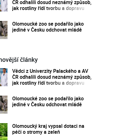
ČR odhalili dosud neznámý způsob,
jak rostliny řídí tvorbu a dopravu
svých hormonů
Olomoucké zoo se podařilo jako
jediné v Česku odchovat mládě
novější články
Vědci z Univerzity Palackého a AV
ČR odhalili dosud neznámý způsob,
jak rostliny řídí tvorbu a dopravu
svých hormonů
Olomoucké zoo se podařilo jako
jediné v Česku odchovat mládě
Olomoucký kraj vypsal dotaci na
péči o stromy a zeleň