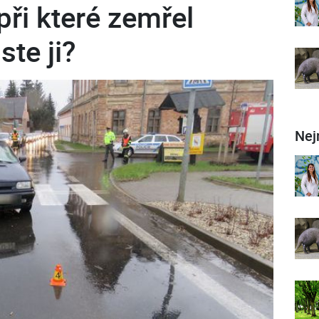
při které zemřel
ste ji?
Nej