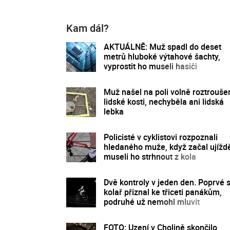
Kam dál?
AKTUÁLNĚ: Muž spadl do deset
metrů hluboké výtahové šachty,
vyprostit ho museli hasiči
Muž našel na poli volně roztrouše
lidské kosti, nechyběla ani lidská
lebka
Policisté v cyklistovi rozpoznali
hledaného muže, když začal ujíždě
museli ho strhnout z kola
Dvě kontroly v jeden den. Poprvé 
kolař přiznal ke třiceti panákům,
podruhé už nemohl mluvit
FOTO: Uzení v Cholině skončilo