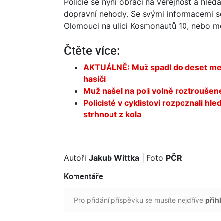
Policie se nyní obrací na veřejnost a hled
dopravní nehody. Se svými informacemi se
Olomouci na ulici Kosmonautů 10, nebo mo
Čtěte více:
AKTUÁLNĚ: Muž spadl do deset metr
hasiči
Muž našel na poli volně roztroušené 
Policisté v cyklistovi rozpoznali hl
strhnout z kola
Autoři
Jakub Wittka
| Foto
PČR
Komentáře
Pro přidání příspěvku se musíte nejdříve
přihl