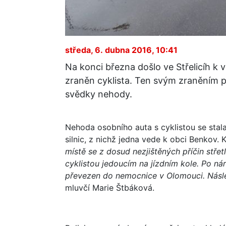
středa, 6. dubna 2016, 10:41
Na konci března došlo ve Střelicíh k 
zraněn cyklista. Ten svým zraněním po
svědky nehody.
Nehoda osobního auta s cyklistou se stala
silnic, z nichž jedna vede k obci Benkov.
místě se z dosud nezjištěných příčin stře
cyklistou jedoucím na jízdním kole. Po nár
převezen do nemocnice v Olomouci. Násled
mluvčí Marie Štbáková.