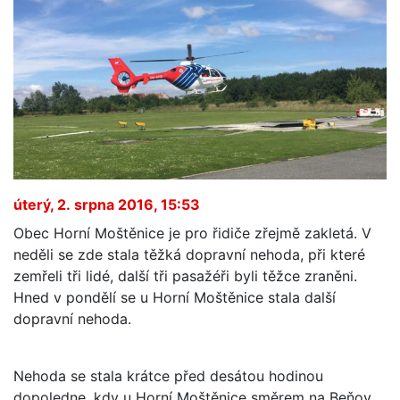
úterý, 2. srpna 2016, 15:53
Obec Horní Moštěnice je pro řidiče zřejmě zakletá. V
neděli se zde stala těžká dopravní nehoda, při které
zemřeli tři lidé, další tři pasažéři byli těžce zraněni.
Hned v pondělí se u Horní Moštěnice stala další
dopravní nehoda.
Nehoda se stala krátce před desátou hodinou
dopoledne, kdy u Horní Moštěnice směrem na Beňov