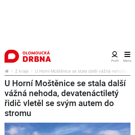
Z kraje
U Horní Moštěnice se stala další vážná nehoda, de
U Horní Moštěnice se stala další
vážná nehoda, devatenáctiletý
řidič vletěl se svým autem do
stromu