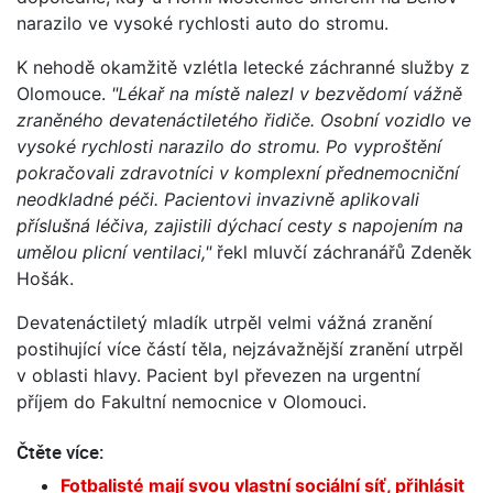
narazilo ve vysoké rychlosti auto do stromu.
K nehodě okamžitě vzlétla letecké záchranné služby z
Olomouce.
"Lékař na místě nalezl v bezvědomí vážně
zraněného devatenáctiletého řidiče. Osobní vozidlo ve
vysoké rychlosti narazilo do stromu. Po vyproštění
pokračovali zdravotníci v komplexní přednemocniční
neodkladné péči. Pacientovi invazivně aplikovali
příslušná léčiva, zajistili dýchací cesty s napojením na
umělou plicní ventilaci,"
řekl mluvčí záchranářů Zdeněk
Hošák.
Devatenáctiletý mladík utrpěl velmi vážná zranění
postihující více částí těla, nejzávažnější zranění utrpěl
v oblasti hlavy. Pacient byl převezen na urgentní
příjem do Fakultní nemocnice v Olomouci.
Čtěte více:
Fotbalisté mají svou vlastní sociální síť, přihlásit