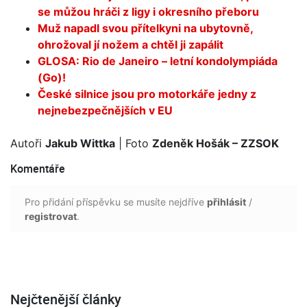
se můžou hráči z ligy i okresního přeboru
Muž napadl svou přítelkyni na ubytovně,
ohrožoval jí nožem a chtěl ji zapálit
GLOSA: Rio de Janeiro – letní kondolympiáda
(Go)!
České silnice jsou pro motorkáře jedny z
nejnebezpečnějších v EU
Autoři
Jakub Wittka
| Foto
Zdeněk Hošák – ZZSOK
Komentáře
Pro přidání příspěvku se musíte nejdříve
přihlásit
/
registrovat
.
Nejčtenější články