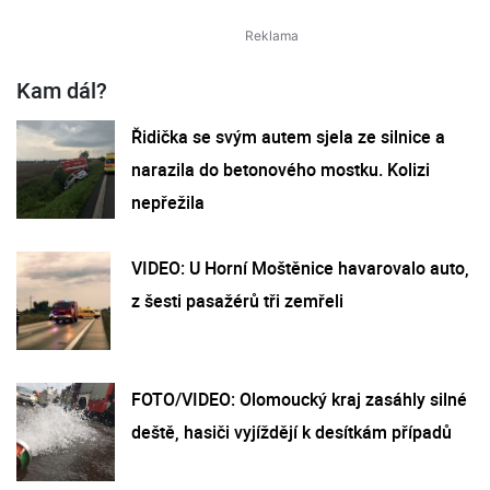
Kam dál?
Řidička se svým autem sjela ze silnice a
narazila do betonového mostku. Kolizi
nepřežila
VIDEO: U Horní Moštěnice havarovalo auto,
z šesti pasažérů tři zemřeli
FOTO/VIDEO: Olomoucký kraj zasáhly silné
deště, hasiči vyjíždějí k desítkám případů