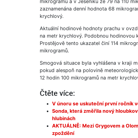
mikrogramů a v Jeseníku ze 79 na 110 mik
zaznamenána denní hodnota 68 mikrogra
krychlový.
Aktuální hodinové hodnoty prachu v ovzdu
na metr krychlový. Podobnou hodinovou k
Prostějově tento ukazatel činí 114 mikro
mikrogramů.
Smogová situace byla vyhlášena v kraji mi
pokud alespoň na polovině meteorologick
12 hodin 100 mikrogramů na metr krychlov
Čtěte více:
V únoru se uskuteční první ročník
Sonda, která změřila nový hloubkový
hlubinách
AKTUÁLNĚ: Mezi Grygovem a Olomoucí
zpoždění