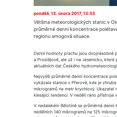
pondělí, 13. února 2017, 13:33
Většina meteorologických stanic v O
průměrné denní koncentrace polétavé
regionu smogová situace.
Denní hodnoty prachu jsou dvojnásobně p
a Prostějově, ale už i na Jesenicku, kte
aktuálních dat Českého hydrometeorolog
Nejvyšší průměrné denní koncentrace pol
vykázala stanice v Přerově, kde je zhrub
mikrogramů na metr krychlový. Ukazatel 
klesající tendenci. V neděli ráno přístro
V nedalekém Bělotíně se průměrná denní k
nedělních 140 mikrogramů na 125 mikrogr