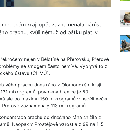
lomouckém kraji opět zaznamenala nárůst
ho prachu, kvůli němuž od pátku platí v
řekročeny nejen v Bělotíně na Přerovsku, Přerově
ré problémy se smogem často nemívá. Vyplývá to z
ického ústavu (ČHMÚ).
étavého prachu dnes ráno v Olomouckém kraji
a 131 mikrogramů, povolená hranice je 50
má ale po maximu 150 mikrogramů v neděli večer
je v Přerově zaznamenaly 113 mikrogramů.
oncentrace prachu do dnešního rána snížila z
amů. Naopak v Prostějově vzrostla z 99 na 115