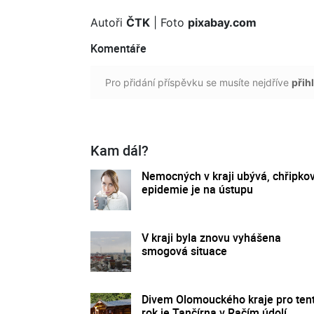
Autoři
ČTK
| Foto
pixabay.com
Komentáře
Pro přidání příspěvku se musíte nejdříve
přihl
Kam dál?
Nemocných v kraji ubývá, chřipko
epidemie je na ústupu
V kraji byla znovu vyhášena
smogová situace
Divem Olomouckého kraje pro ten
rok je Tančírna v Račím údolí