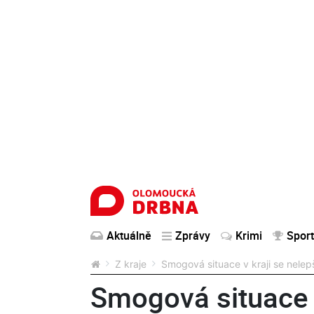
Aktuálně
Zprávy
Krimi
Sport
Z kraje
Smogová situace v kraji se nelepš
Smogová situace v