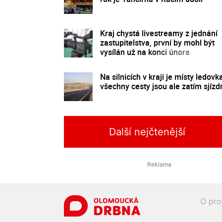
Kraj chystá livestreamy z jednání
zastupitelstva, první by mohl být
vysílán už na konci února
Na silnicích v kraji je místy ledovk
všechny cesty jsou ale zatím sjízd
Další nejčtenější
O pro