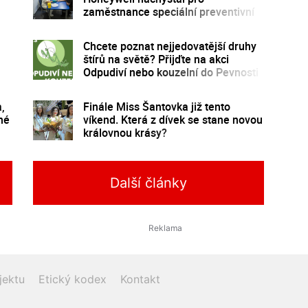
zaměstnance speciální preventivní
program
Chcete poznat nejjedovatější druhy
štírů na světě? Přijďte na akci
Odpudiví nebo kouzelní do Pevnosti
poznání
a,
Finále Miss Šantovka již tento
né
víkend. Která z dívek se stane novou
královnou krásy?
Další články
jektu
Etický kodex
Kontakt