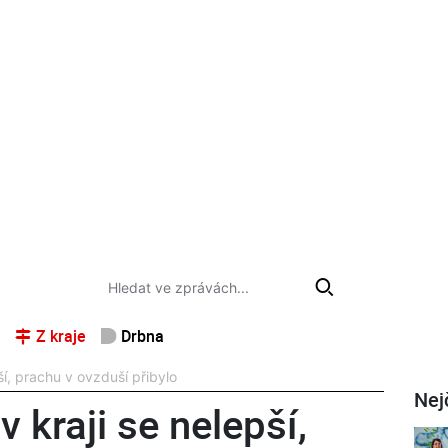
Z kraje
Drbna
í, prachu v ovzduší přibylo
Nej
 kraji se nelepší,