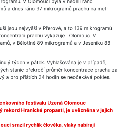
rogramů. V Olomouci byla v neděli ráno
mů a dnes ráno 97 mikrogramů prachu na metr
ší jsou nejvyšší v Přerově, a to 139 mikrogramů
oncentraci prachu vykazuje i Olomouc. V
gramů, v Bělotíně 89 mikrogramů a v Jeseníku 88
nulý týden v pátek. Vyhlašována je v případě,
ých stanic překročí průměr koncentrace prachu za
ý a pro příštích 24 hodin se neočekává pokles.
 venkovního festivalu Uzená Olomouc
 rekord Hranické propasti, je uvězněna v jejích
 srazil rychlík člověka, vlaky nabírají