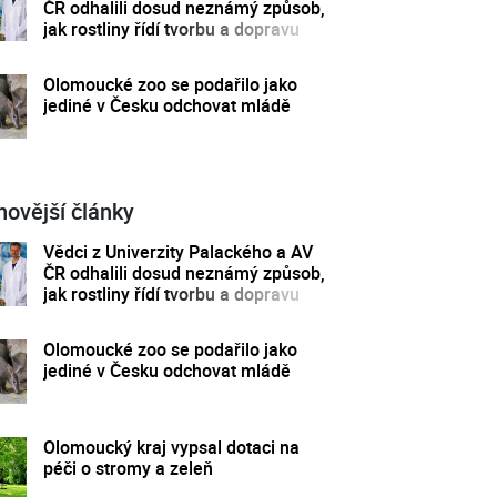
ČR odhalili dosud neznámý způsob,
jak rostliny řídí tvorbu a dopravu
svých hormonů
Olomoucké zoo se podařilo jako
jediné v Česku odchovat mládě
novější články
Vědci z Univerzity Palackého a AV
ČR odhalili dosud neznámý způsob,
jak rostliny řídí tvorbu a dopravu
svých hormonů
Olomoucké zoo se podařilo jako
jediné v Česku odchovat mládě
Olomoucký kraj vypsal dotaci na
péči o stromy a zeleň