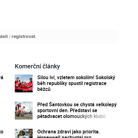
ásit
/
registrovat
.
Komerční články
vá
Silou lví, vzletem sokolím! Sokolský
běh republiky spustil registrace
běžců
Před Šantovkou se chystá velkolepý
sportovní den. Představí se
pětadvacet olomouckých klubů
to
Ochrana zdraví jako priorita.
Honeywell nachystal pro