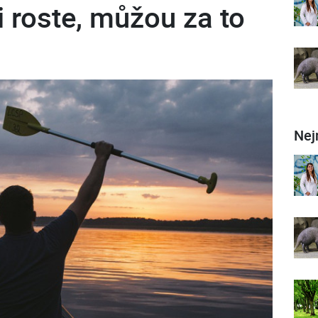
 roste, můžou za to
Nej