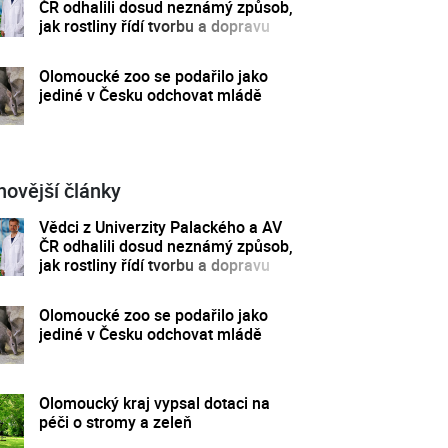
ČR odhalili dosud neznámý způsob,
jak rostliny řídí tvorbu a dopravu
svých hormonů
Olomoucké zoo se podařilo jako
jediné v Česku odchovat mládě
novější články
Vědci z Univerzity Palackého a AV
ČR odhalili dosud neznámý způsob,
jak rostliny řídí tvorbu a dopravu
svých hormonů
Olomoucké zoo se podařilo jako
jediné v Česku odchovat mládě
Olomoucký kraj vypsal dotaci na
péči o stromy a zeleň