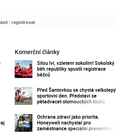
ásit
/
registrovat
.
Komerční články
e
Silou lví, vzletem sokolím! Sokolský
běh republiky spustil registrace
běžců
Před Šantovkou se chystá velkolepý
sportovní den. Představí se
pětadvacet olomouckých klubů
Ochrana zdraví jako priorita.
raj
Honeywell nachystal pro
zaměstnance speciální preventivní
program