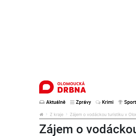
Aktuálně
Zprávy
Krimi
Sport
Z kraje
Zájem o vodáckou turistiku v Olo
Zájem o vodáckou 