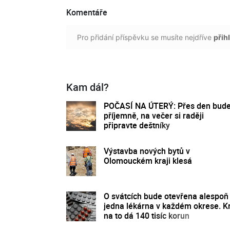
Komentáře
Pro přidání příspěvku se musíte nejdříve
přihl
Kam dál?
POČASÍ NA ÚTERÝ: Přes den bud
příjemně, na večer si raději
připravte deštníky
Výstavba nových bytů v
Olomouckém kraji klesá
O svátcích bude otevřena alespoň
jedna lékárna v každém okrese. K
na to dá 140 tisíc korun