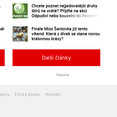
.
Chcete poznat nejjedovatější druhy
štírů na světě? Přijďte na akci
Odpudiví nebo kouzelní do Pevnosti
poznání
hál
Finále Miss Šantovka již tento
víkend. Která z dívek se stane novou
královnou krásy?
Další články
jektu
Etický kodex
Kontakt