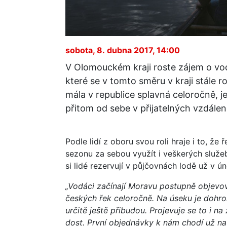
sobota, 8. dubna 2017, 14:00
V Olomouckém kraji roste zájem o vod
které se v tomto směru v kraji stále ro
mála v republice splavná celoročně, je
přitom od sebe v přijatelných vzdále
Podle lidí z oboru svou roli hraje i to, že
sezonu za sebou využít i veškerých služ
si lidé rezervují v půjčovnách lodě už v ún
„Vodáci začínají Moravu postupně objevova
českých řek celoročně. Na úseku je dohro
určitě ještě přibudou. Projevuje se to i n
dost. První objednávky k nám chodí už na 