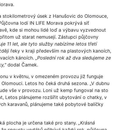
Morava.
ba stokilometrový úsek z Hanušovic do Olomouce,
Půjčovna lodí IN LIFE Morava pokrývá síť
avě, kde si mohou lidé loď a výbavu vyzvednout
 přitom už starat nemusejí. Zástupci půjčovny
e 11 let, ale tyto služby nabízíme letos třetí
ždějí řeky v kraji především na plastových kanoích,
ovacích kánoích.
„Poslední rok až dva sledujeme ze
y,"
dodal Čamek.
onu v květnu, v omezeném provozu již funguje
 Olomouci. Letos ho čeká druhá sezona. „V dubnu
bude vše v provozu. Loni už kemp fungoval na sto
at, Letos plánujeme rozšířit ubytování o chatky, v
ch karavanů, plánujeme také pobytové balíčky
ká plocha je určena také pro stany.
„Krásná
, že spoustu vodáků přibývá každý rok, půjčovna