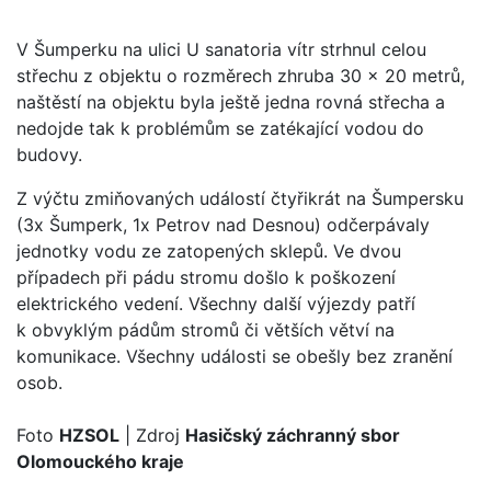
V Šumperku na ulici U sanatoria vítr strhnul celou
střechu z objektu o rozměrech zhruba 30 x 20 metrů,
naštěstí na objektu byla ještě jedna rovná střecha a
nedojde tak k problémům se zatékající vodou do
budovy.
Z výčtu zmiňovaných událostí čtyřikrát na Šumpersku
(3x Šumperk, 1x Petrov nad Desnou) odčerpávaly
jednotky vodu ze zatopených sklepů. Ve dvou
případech při pádu stromu došlo k poškození
elektrického vedení. Všechny další výjezdy patří
k obvyklým pádům stromů či větších větví na
komunikace. Všechny události se obešly bez zranění
osob.
Foto
HZSOL
| Zdroj
Hasičský záchranný sbor
Olomouckého kraje