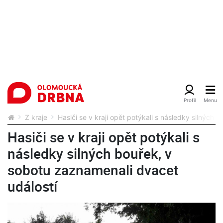
Z kraje
Hasiči se v kraji opět potýkali s následky silných
Hasiči se v kraji opět potýkali s
následky silných bouřek, v
sobotu zaznamenali dvacet
událostí