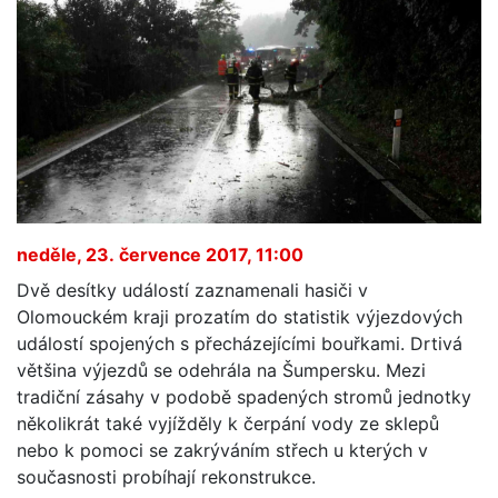
neděle, 23. července 2017, 11:00
Dvě desítky událostí zaznamenali hasiči v
Olomouckém kraji prozatím do statistik výjezdových
událostí spojených s přecházejícími bouřkami. Drtivá
většina výjezdů se odehrála na Šumpersku. Mezi
tradiční zásahy v podobě spadených stromů jednotky
několikrát také vyjížděly k čerpání vody ze sklepů
nebo k pomoci se zakrýváním střech u kterých v
současnosti probíhají rekonstrukce.