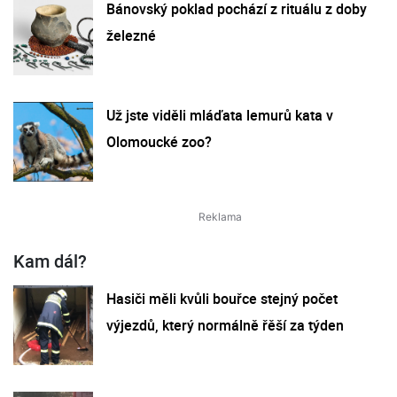
Bánovský poklad pochází z rituálu z doby
železné
Už jste viděli mláďata lemurů kata v
Olomoucké zoo?
Kam dál?
Hasiči měli kvůli bouřce stejný počet
výjezdů, který normálně řěší za týden