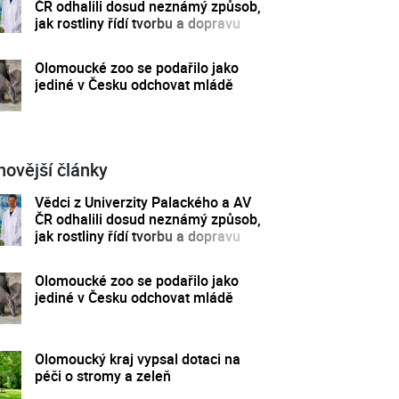
ČR odhalili dosud neznámý způsob,
jak rostliny řídí tvorbu a dopravu
svých hormonů
Olomoucké zoo se podařilo jako
jediné v Česku odchovat mládě
novější články
Vědci z Univerzity Palackého a AV
ČR odhalili dosud neznámý způsob,
jak rostliny řídí tvorbu a dopravu
svých hormonů
Olomoucké zoo se podařilo jako
jediné v Česku odchovat mládě
Olomoucký kraj vypsal dotaci na
péči o stromy a zeleň