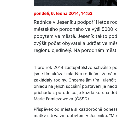
pondělí, 6. ledna 2014, 14:52
Radnice v Jeseníku podpoří i letos ro
městského porodného ve výši 5000 k
pobytem ve městě. Jeseník takto podpo
zvýšit počet obyvatel a udržet ve měs
regionu ojedinělý. Na porodném město
"I pro rok 2014 zastupitelstvo schválilo 
jsme tím ukázat mladým rodinám, že nám z
zakládaly rodiny. Chceme jim tím i ulehč
ohledu na jejich sociální postavení je neo
příchodu z porodnice je každá koruna dob
Marie Fomiczewová (ČSSD).
Příspěvek od města si každoročně odnese
matky s trvalým pobytem v Jeseníku. "Mez