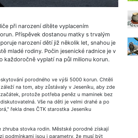
diče při narození dítěte vyplacením
orun. Příspěvek dostanou matky s trvalým
ruje narození dětí již několik let, snahou je
tě mladé rodiny. Počin jesenické radnice je v
 každoročně vyplatí na půl milionu korun.
poskytování porodného ve výši 5000 korun. Chtěli
áleží na tom, aby zůstávaly v Jeseníku, aby zde
it začátek, protože potřeba peněz u maminek bez
ddiskutovatelná. Vše na děti je velmi drahé a po
rá," řekla dnes ČTK starostka Jeseníku
 zhruba stovka rodin. Městské porodné získají
i podmínkami jsou i parametry, že musí být