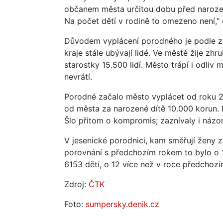
občanem města určitou dobu před narození
Na počet dětí v rodině to omezeno není," 
Důvodem vyplácení porodného je podle zá
kraje stále ubývají lidé. Ve městě žije zh
starostky 15.500 lidí. Město trápí i odliv 
nevrátí.
Porodné začalo město vyplácet od roku 20
od města za narozené dítě 10.000 korun. Po
Šlo přitom o kompromis; zaznívaly i názor
V jesenické porodnici, kam směřují ženy z 
porovnání s předchozím rokem to bylo o 1
6153 dětí, o 12 více než v roce předchozí
Zdroj:
ČTK
Foto:
sumpersky.denik.cz