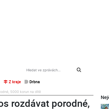
Z kraje
Drbna
rodné, 5000 korun na dítě
Nej
tos rozdávat porodné,