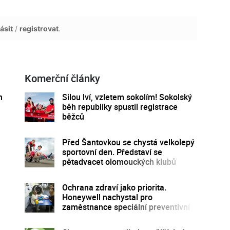
ásit
/
registrovat
.
Komerční články
h
Silou lví, vzletem sokolím! Sokolský
běh republiky spustil registrace
běžců
Před Šantovkou se chystá velkolepý
sportovní den. Představí se
pětadvacet olomouckých klubů
Ochrana zdraví jako priorita.
Honeywell nachystal pro
zaměstnance speciální preventivní
program