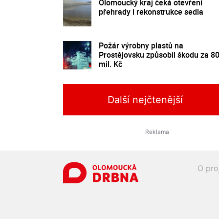
Olomoucký kraj čeká otevření
přehrady i rekonstrukce sedla
Požár výrobny plastů na
Prostějovsku způsobil škodu za 8
mil. Kč
Další nejčtenější
O pro