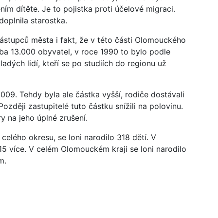
m dítěte. Je to pojistka proti účelové migraci.
doplnila starostka.
stupců města i fakt, že v této části Olomouckého
ruba 13.000 obyvatel, v roce 1990 to bylo podle
mladých lidí, kteří se po studiích do regionu už
09. Tehdy byla ale částka vyšší, rodiče dostávali
zději zastupitelé tuto částku snížili na polovinu.
y na jeho úplné zrušení.
celého okresu, se loni narodilo 318 dětí. V
5 více. V celém Olomouckém kraji se loni narodilo
m.