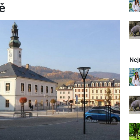
ě
Nej