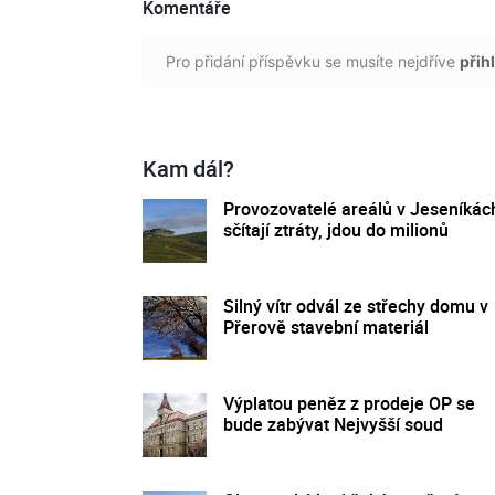
Komentáře
Pro přidání příspěvku se musíte nejdříve
přihl
Kam dál?
Provozovatelé areálů v Jeseníkác
sčítají ztráty, jdou do milionů
Silný vítr odvál ze střechy domu v
Přerově stavební materiál
Výplatou peněz z prodeje OP se
bude zabývat Nejvyšší soud