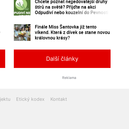
Chcete poznat nejjedovatější druhy
štírů na světě? Přijďte na akci
Odpudiví nebo kouzelní do Pevnosti
poznání
Finále Miss Šantovka již tento
0
víkend. Která z dívek se stane novou
královnou krásy?
Další články
jektu
Etický kodex
Kontakt