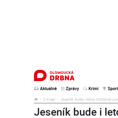
Aktuálně
Zprávy
Krimi
Sport
Z kraje
Jeseník bude i letos rozdávat po
Jeseník bude i le