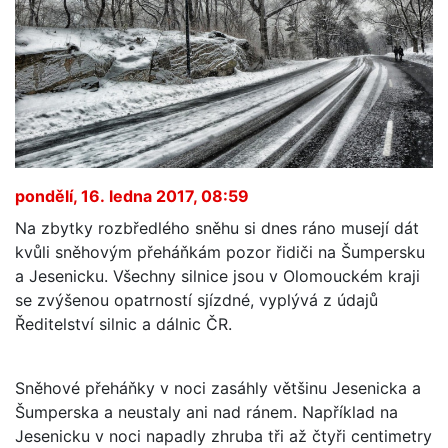
pondělí, 16. ledna 2017, 08:59
Na zbytky rozbředlého sněhu si dnes ráno musejí dát
kvůli sněhovým přeháňkám pozor řidiči na Šumpersku
a Jesenicku. Všechny silnice jsou v Olomouckém kraji
se zvýšenou opatrností sjízdné, vyplývá z údajů
Ředitelství silnic a dálnic ČR.
Sněhové přeháňky v noci zasáhly většinu Jesenicka a
Šumperska a neustaly ani nad ránem. Například na
Jesenicku v noci napadly zhruba tři až čtyři centimetry