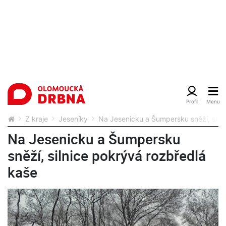
Z kraje
Jeseníky
Na Jesenicku a Šumpersku sněží, siln
Na Jesenicku a Šumpersku
sněží, silnice pokrývá rozbředlá
kaše