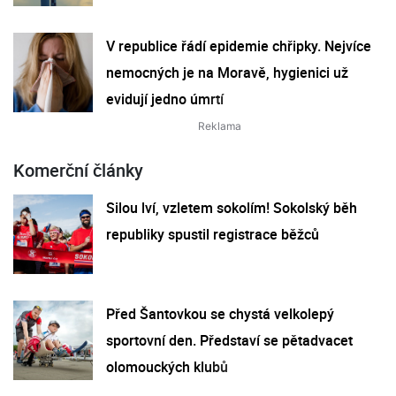
V republice řádí epidemie chřipky. Nejvíce
nemocných je na Moravě, hygienici už
evidují jedno úmrtí
Komerční články
Silou lví, vzletem sokolím! Sokolský běh
republiky spustil registrace běžců
Před Šantovkou se chystá velkolepý
sportovní den. Představí se pětadvacet
olomouckých klubů