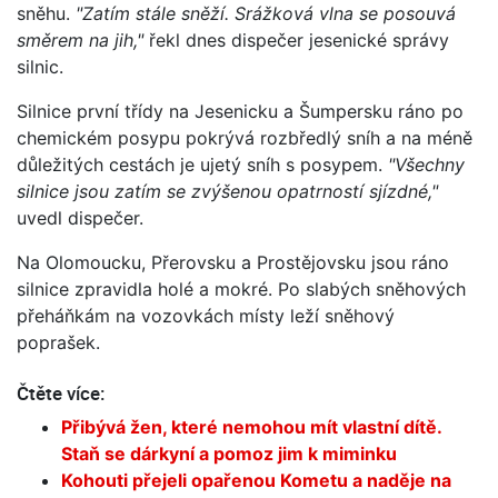
sněhu.
"Zatím stále sněží. Srážková vlna se posouvá
směrem na jih,"
řekl dnes dispečer jesenické správy
silnic.
Silnice první třídy na Jesenicku a Šumpersku ráno po
chemickém posypu pokrývá rozbředlý sníh a na méně
důležitých cestách je ujetý sníh s posypem.
"Všechny
silnice jsou zatím se zvýšenou opatrností sjízdné,"
uvedl dispečer.
Na Olomoucku, Přerovsku a Prostějovsku jsou ráno
silnice zpravidla holé a mokré. Po slabých sněhových
přeháňkám na vozovkách místy leží sněhový
poprašek.
Čtěte více:
Přibývá žen, které nemohou mít vlastní dítě.
Staň se dárkyní a pomoz jim k miminku
Kohouti přejeli opařenou Kometu a naděje na