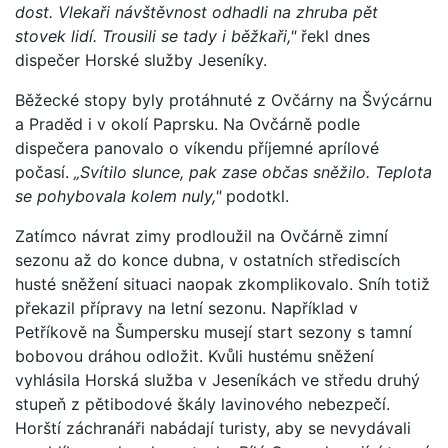
dost. Vlekaři návštěvnost odhadli na zhruba pět
stovek lidí. Trousili se tady i běžkaři,"
řekl dnes
dispečer Horské služby Jeseníky.
Běžecké stopy byly protáhnuté z Ovčárny na Švýcárnu
a Praděd i v okolí Paprsku. Na Ovčárně podle
dispečera panovalo o víkendu příjemné aprílové
počasí.
„Svítilo slunce, pak zase občas sněžilo. Teplota
se pohybovala kolem nuly,"
podotkl.
Zatímco návrat zimy prodloužil na Ovčárně zimní
sezonu až do konce dubna, v ostatních střediscích
husté sněžení situaci naopak zkomplikovalo. Sníh totiž
překazil přípravy na letní sezonu. Například v
Petříkově na Šumpersku musejí start sezony s tamní
bobovou dráhou odložit. Kvůli hustému sněžení
vyhlásila Horská služba v Jeseníkách ve středu druhý
stupeň z pětibodové škály lavinového nebezpečí.
Horští záchranáři nabádají turisty, aby se nevydávali