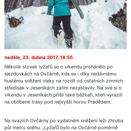
neděle, 23. dubna 2017, 18:55
Několik stovek lyžařů se o víkendu prohánělo po
sjezdovkách na Ovčárně, kde se i díky nedávnému
hustému sněžení vleky na rozdíl od ostatních zimních
středisek v Jeseníkách zatím nezastavily. Na své si o
víkendu v Jeseníkách přišli také běžkaři, kteří vyrazili
na oblíbené trasy pod nejvyšší horou Pradědem.
Na svazích Ovčárny po vydatném sněžení leží zhruba
půl metru sněhu.
„Lyžařů bylo na Ovčárně poměrně