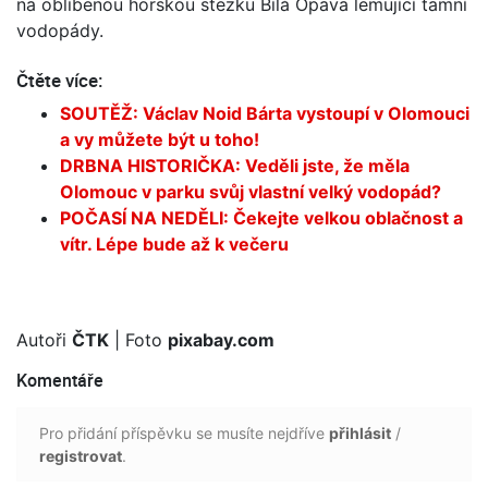
na oblíbenou horskou stezku Bílá Opava lemující tamní
vodopády.
Čtěte více:
SOUTĚŽ: Václav Noid Bárta vystoupí v Olomouci
a vy můžete být u toho!
DRBNA HISTORIČKA: Veděli jste, že měla
Olomouc v parku svůj vlastní velký vodopád?
POČASÍ NA NEDĚLI: Čekejte velkou oblačnost a
vítr. Lépe bude až k večeru
Autoři
ČTK
| Foto
pixabay.com
Komentáře
Pro přidání příspěvku se musíte nejdříve
přihlásit
/
registrovat
.