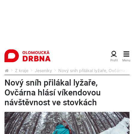
Z kraje
Jeseníky
Nový sníh přilákal lyžaře, Ovčárna hl
Nový sníh přilákal lyžaře,
Ovčárna hlásí víkendovou
návštěvnost ve stovkách