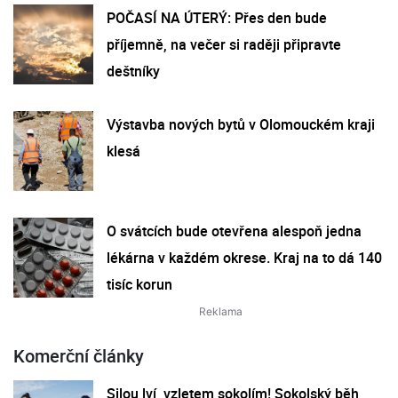
POČASÍ NA ÚTERÝ: Přes den bude
příjemně, na večer si raději připravte
deštníky
Výstavba nových bytů v Olomouckém kraji
klesá
O svátcích bude otevřena alespoň jedna
lékárna v každém okrese. Kraj na to dá 140
tisíc korun
Komerční články
Silou lví, vzletem sokolím! Sokolský běh