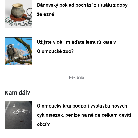
Bánovský poklad pochází z rituálu z doby
železné
Už jste viděli mláďata lemurů kata v
Olomoucké zoo?
Kam dál?
Olomoucký kraj podpoří výstavbu nových
cyklostezek, peníze na ně dá celkem devíti
obcím