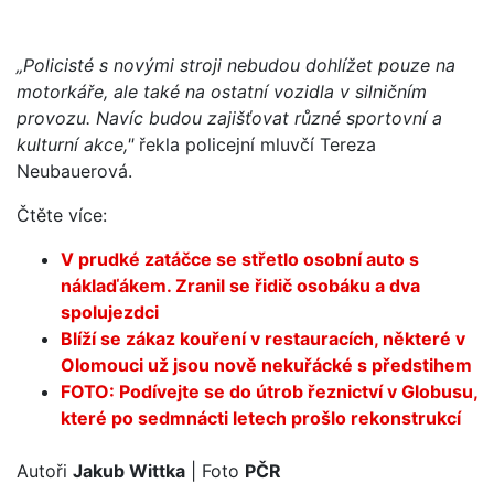
„Policisté s novými stroji nebudou dohlížet pouze na
motorkáře, ale také na ostatní vozidla v silničním
provozu. Navíc budou zajišťovat různé sportovní a
kulturní akce,"
řekla policejní mluvčí Tereza
Neubauerová.
Čtěte více:
V prudké zatáčce se střetlo osobní auto s
náklaďákem. Zranil se řidič osobáku a dva
spolujezdci
Blíží se zákaz kouření v restauracích, některé v
Olomouci už jsou nově nekuřácké s předstihem
FOTO: Podívejte se do útrob řeznictví v Globusu,
které po sedmnácti letech prošlo rekonstrukcí
Autoři
Jakub Wittka
| Foto
PČR