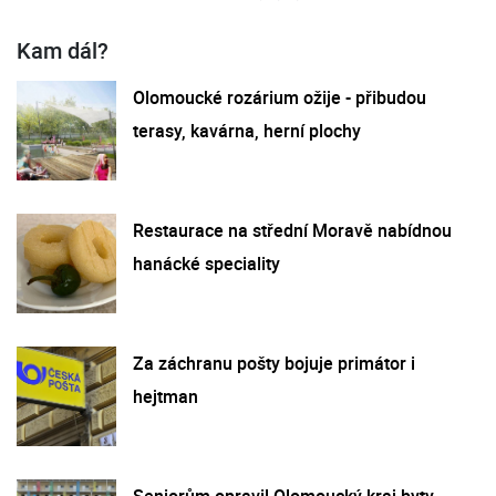
Kam dál?
Olomoucké rozárium ožije - přibudou
terasy, kavárna, herní plochy
Restaurace na střední Moravě nabídnou
hanácké speciality
Za záchranu pošty bojuje primátor i
hejtman
Seniorům opravil Olomoucký kraj byty