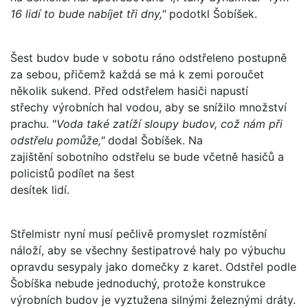
16 lidí to bude nabíjet tři dny,"
podotkl Šobíšek.
Šest budov bude v sobotu ráno odstřeleno postupně
za sebou, přičemž každá se má k zemi poroučet
několik sukend. Před odstřelem hasiči napustí
střechy výrobních hal vodou, aby se snížilo množství
prachu. "
Voda také zatíží sloupy budov, což nám při
odstřelu pomůže,"
dodal Šobíšek. Na
zajištění sobotního odstřelu se bude včetně hasičů a
policistů podílet na šest
desítek lidí.
Střelmistr nyní musí pečlivě promyslet rozmístění
náloží, aby se všechny šestipatrové haly po výbuchu
opravdu sesypaly jako domečky z karet. Odstřel podle
Šobíška nebude jednoduchý, protože konstrukce
výrobních budov je vyztužena silnými železnými dráty.