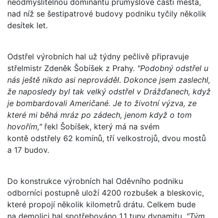
neodmyslitelnou dominantu průmyslové části města,
nad níž se šestipatrové budovy podniku tyčily několik
desítek let.
Odstřel výrobních hal už týdny pečlivě připravuje
střelmistr Zdeněk Šobíšek z Prahy.
"Podobný odstřel u
nás ještě nikdo asi neprováděl. Dokonce jsem zaslechl,
že naposledy byl tak velký odstřel v Drážďanech, když
je bombardovali Američané. Je to životní výzva, ze
které mi běhá mráz po zádech, jenom když o tom
hovořím,"
řekl Šobíšek, který má na svém
kontě odstřely 62 komínů, tří velkostrojů, dvou mostů
a 17 budov.
Do konstrukce výrobních hal Oděvního podniku
odborníci postupně uloží 4200 rozbušek a bleskovic,
které propojí několik kilometrů drátu. Celkem bude
na demolici hal spotřebováno 1,1 tuny dynamitu.
"Tým