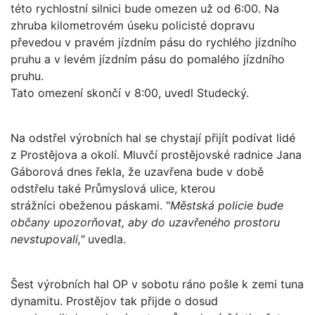
této rychlostní silnici bude omezen už od 6:00. Na
zhruba kilometrovém úseku policisté dopravu
převedou v pravém jízdním pásu do rychlého jízdního
pruhu a v levém jízdním pásu do pomalého jízdního
pruhu.
Tato omezení skončí v 8:00, uvedl Studecký.
Na odstřel výrobních hal se chystají přijít podívat lidé
z Prostějova a okolí. Mluvčí prostějovské radnice Jana
Gáborová dnes řekla, že uzavřena bude v době
odstřelu také Průmyslová ulice, kterou
strážníci obeženou páskami. "
Městská policie bude
občany upozorňovat, aby do uzavřeného prostoru
nevstupovali,"
uvedla.
Šest výrobních hal OP v sobotu ráno pošle k zemi tuna
dynamitu. Prostějov tak přijde o dosud