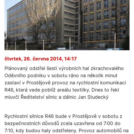
čtvrtek, 26. června 2014, 14:17
Plánovaný odstřel šesti výrobních hal zkrachovalého
Oděvního podniku v sobotu ráno na několik minut
zastaví v Prostějově provoz na rychlostní komunikaci
R46, která vede poblíž areálu textilky. Dnes to řekl
mluvčí Ředitelství silnic a dálnic Jan Studecký
Rychlostní silnice R46 bude v Prostějově v sobotu z
bezpečnostních důvodů zcela uzavřena od 7:00 do
7:10, kdy budou haly odstřeleny. Provoz automobilů na