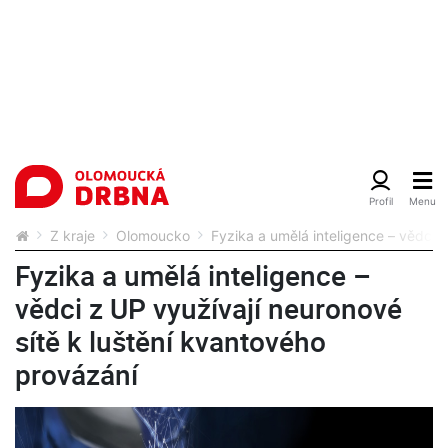
Z kraje
Olomoucko
Fyzika a umělá inteligence – vědci 
Fyzika a umělá inteligence –
vědci z UP využívají neuronové
sítě k luštění kvantového
provázání