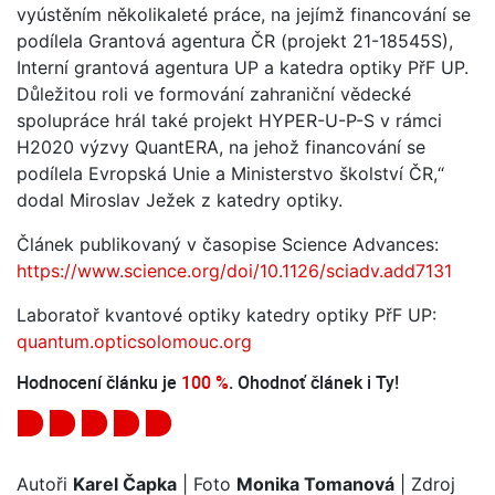
vyústěním několikaleté práce, na jejímž financování se
podílela Grantová agentura ČR (projekt 21-18545S),
Interní grantová agentura UP a katedra optiky PřF UP.
Důležitou roli ve formování zahraniční vědecké
spolupráce hrál také projekt HYPER-U-P-S v rámci
H2020 výzvy QuantERA, na jehož financování se
podílela Evropská Unie a Ministerstvo školství ČR,“
dodal Miroslav Ježek z katedry optiky.
Článek publikovaný v časopise Science Advances:
https://www.science.org/doi/10.1126/sciadv.add7131
Laboratoř kvantové optiky katedry optiky PřF UP:
quantum.opticsolomouc.org
Hodnocení článku je
100 %
. Ohodnoť článek i Ty!
Autoři
Karel Čapka
| Foto
Monika Tomanová
| Zdroj