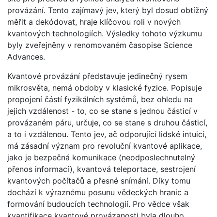
provázání. Tento zajímavý jev, který byl dosud obtížný
měřit a dekódovat, hraje klíčovou roli v nových
kvantových technologiích. Výsledky tohoto výzkumu
byly zveřejněny v renomovaném časopise Science
Advances.
Kvantové provázání představuje jedinečný rysem
mikrosvěta, nemá obdoby v klasické fyzice. Popisuje
propojení částí fyzikálních systémů, bez ohledu na
jejich vzdálenost - to, co se stane s jednou částicí v
provázaném páru, určuje, co se stane s druhou částicí,
a to i vzdálenou. Tento jev, ač odporující lidské intuici,
má zásadní význam pro revoluční kvantové aplikace,
jako je bezpečná komunikace (neodposlechnutelný
přenos informací), kvantová teleportace, sestrojení
kvantových počítačů a přesné snímání. Díky tomu
dochází k výraznému posunu vědeckých hranic a
formování budoucích technologií. Pro vědce však
kvantifikace kvantové provázanosti byla dlouho