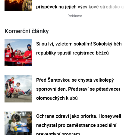
příspěvek na jejich výcvikové středisko a
vybavení
Komerční články
Silou lví, vzletem sokolím! Sokolský běh
republiky spustil registrace běžců
Před Šantovkou se chystá velkolepý
sportovní den. Představí se pětadvacet
olomouckých klubů
Ochrana zdraví jako priorita. Honeywell
nachystal pro zaměstnance speciální
preventivní program