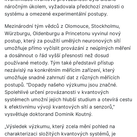
náročným úkolem, vyžadovala předchozí znalosti o
systému a omezené experimentální postupy.
Mezinárodní tým vědců z Olomouce, Stockholmu,
Würzburgu, Oldenburgu a Princetonu vyvinul nový
postup, který za použití umělých neuronových sítí
umožňuje přímo vyčíslit provázání z neúplných měření
a dosáhnout o řád vyšší přesnosti než dosud
používané metody. Tým také představil přístup
nezávislý na konkrétním měřícím zařízení, který
umožňuje snadné zahrnutí dat z různých měřících
postupů. "Dopady našeho výzkumu jsou značné.
Spolehlivé určení provázanosti v kvantových
systémech umožní jejich hlubší studium a otevírá cestu
k efektivnímu vývoji kvantových sítí a senzorů,"
vysvětluje doktorand Dominik Koutný.
„Výsledek výzkumu, který zcela mění pohled na
charakterizaci složitých kvantových systémů, je