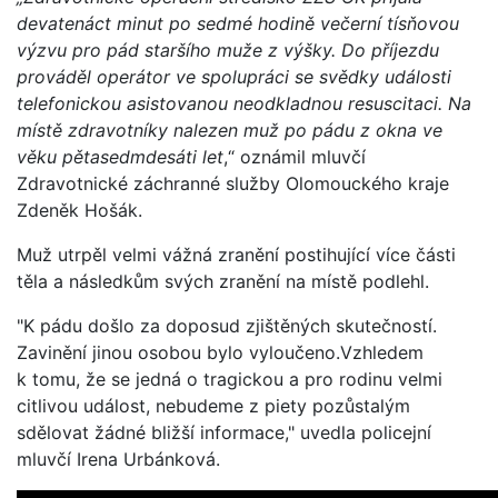
devatenáct minut po sedmé hodině večerní tísňovou
výzvu pro pád staršího muže z výšky. Do příjezdu
prováděl operátor ve spolupráci se svědky události
telefonickou asistovanou neodkladnou resuscitaci. Na
místě zdravotníky nalezen muž po pádu z okna ve
věku pětasedmdesáti let
,“ oznámil mluvčí
Zdravotnické záchranné služby Olomouckého kraje
Zdeněk Hošák.
Muž utrpěl velmi vážná zranění postihující více části
těla a následkům svých zranění na místě podlehl.
"K pádu došlo za doposud zjištěných skutečností.
Zavinění jinou osobou bylo vyloučeno.Vzhledem
k tomu, že se jedná o tragickou a pro rodinu velmi
citlivou událost, nebudeme z piety pozůstalým
sdělovat žádné bližší informace," uvedla policejní
mluvčí Irena Urbánková.