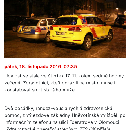
pátek, 18. listopadu 2016, 07:35
Událost se stala ve čtvrtek 17. 11. kolem sedmé hodiny
večerní. Zdravotníci, kteří dorazili na místo, museli
konstatovat smrt staršího muže.
Dvě posádky, randez-vous a rychlá zdravotnická
pomoc, z výjezdové základny Hněvotínská vyjížděli po
informačním telefonu na ulici Foerstrova v Olomouci.
„Zdravotnické operační středisko ZZS OK přijala