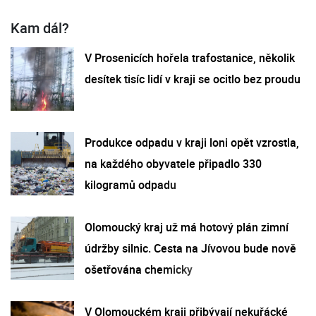
Kam dál?
V Prosenicích hořela trafostanice, několik
desítek tisíc lidí v kraji se ocitlo bez proudu
Produkce odpadu v kraji loni opět vzrostla,
na každého obyvatele připadlo 330
kilogramů odpadu
Olomoucký kraj už má hotový plán zimní
údržby silnic. Cesta na Jívovou bude nově
ošetřována chemicky
V Olomouckém kraji přibývají nekuřácké