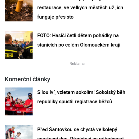
restaurace, ve velkých městěch už jich
funguje přes sto
FOTO: Hasiči četli dětem pohádky na
stanicích po celém Olomouckém kraji
Komerční články
Silou lví, vzletem sokolím! Sokolský běh
republiky spustil registrace běžců
Před Šantovkou se chystá velkolepý
sportovní den. Představí se pětadvacet