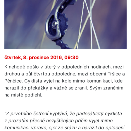
čtvrtek, 8. prosince 2016, 09:30
K nehodě došlo v úterý v odpoledních hodinách, mezi
druhou a půl čtvrtou odpoledne, mezi obcemi Tršice a
Pěnčice. Cyklista vyjel na kole mimo komunikaci, kde
narazil do překážky a vážně se zranil. Svým zraněním
na místě podlehl.
"Z prvotního šetření vyplývá, že padesátiletý cyklista
z prozatím přesně nezjištěných příčin vyjel mimo
komunikaci vpravo, sjel ze srázu a narazil do oplocení