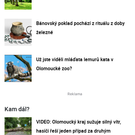
Bánovský poklad pochází z rituálu z doby
železné
Už jste viděli mláďata lemurů kata v
Olomoucké zoo?
Kam dál?
VIDEO: Olomoucký kraj sužuje silný vítr,
hasiči řeší jeden případ za druhým