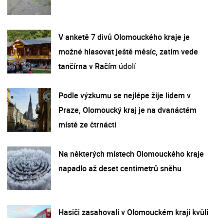
V anketě 7 divů Olomouckého kraje je
možné hlasovat ještě měsíc, zatím vede
tančírna v Račím údolí
Podle výzkumu se nejlépe žije lidem v
Praze, Olomoucký kraj je na dvanáctém
místě ze čtrnácti
Na některých místech Olomouckého kraje
napadlo až deset centimetrů sněhu
Hasiči zasahovali v Olomouckém kraji kvůli