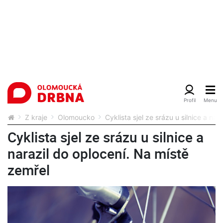
Z kraje
Olomoucko
Cyklista sjel ze srázu u silnice a na
Cyklista sjel ze srázu u silnice a
narazil do oplocení. Na místě
zemřel