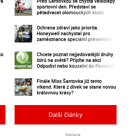
vá
Před Šantovkou se chystá velkolepý
sportovní den. Představí se
pětadvacet olomouckých klubů
Ochrana zdraví jako priorita.
Honeywell nachystal pro
zaměstnance speciální preventivní
program
to
Chcete poznat nejjedovatější druhy
štírů na světě? Přijďte na akci
Odpudiví nebo kouzelní do Pevnosti
poznání
Finále Miss Šantovka již tento
víkend. Která z dívek se stane novou
královnou krásy?
Další články