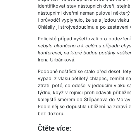
identifikovat stav nástupních dveří, stejně
nástupními dveřmi nemanipuloval některý z
i průvodčí vyplynulo, že se s jízdou vlaku
Ohlásily ji strojvedoucímu a po zastavení 
Policisté případ vyšetřovali pro podezřen
nebylo ukončeno a k celému případu chys
konferenci, na které budou podány veške
Irena Urbánková.
Podobné neštěstí se stalo před deseti let
vypadl z vlaku pětiletý chlapec, zemřel 
ztratil poté, co odešel v jedoucím vlaku s
týdnu, když v rojnici prohledávali přibli
kolejiště směrem od Štěpánova do Morav
Podle něj se dopustila ublížení na zdraví
bez dozoru.
Čtěte více: