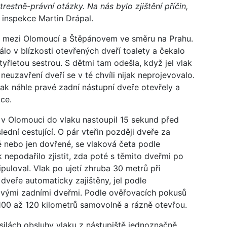
restně-právní otázky. Na nás bylo zjištění příčin,
 inspekce Martin Drápal.
ati mezi Olomoucí a Štěpánovem ve směru na Prahu.
tálo v blízkosti otevřených dveří toalety a čekalo
čtyřletou sestrou. S dětmi tam odešla, když jel vlak
neuzavření dveří se v té chvíli nijak neprojevovalo.
šak náhle pravé zadní nástupní dveře otevřely a
kce.
v Olomouci do vlaku nastoupil 15 sekund před
dní cestující. O pár vteřin později dveře za
ě nebo jen dovřené, se vlaková četa podle
 nepodařilo zjistit, zda poté s těmito dveřmi po
puloval. Vlak po ujetí zhruba 30 metrů při
í dveře automaticky zajištěny, jel podle
ými zadními dveřmi. Podle ověřovacích pokusů
 100 až 120 kilometrů samovolně a rázně otevřou.
 silách obsluhy vlaku z nástupiště jednoznačně