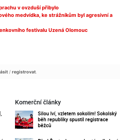
 prachu v ovzduší přibylo
vého medvídka, ke strážníkům byl agresivní a
 venkovního festivalu Uzená Olomouc
ásit
/
registrovat
.
Komerční články
,
Silou lví, vzletem sokolím! Sokolský
běh republiky spustil registrace
běžců