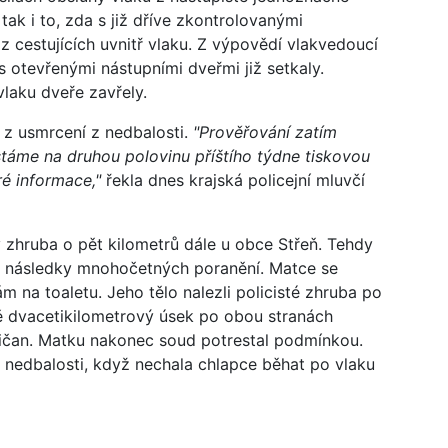
 tak i to, zda s již dříve zkontrolovanými
 cestujících uvnitř vlaku. Z výpovědí vlakvedoucí
 s otevřenými nástupními dveřmi již setkaly.
vlaku dveře zavřely.
í z usmrcení z nedbalosti.
"Prověřování zatím
táme na druhou polovinu příštího týdne tiskovou
ré informace,"
řekla dnes krajská policejní mluvčí
y zhruba o pět kilometrů dále u obce Střeň. Tehdy
na následky mnohočetných poranění. Matce se
ám na toaletu. Jeho tělo nalezli policisté zhruba po
žně dvacetikilometrový úsek po obou stranách
ičan. Matku nakonec soud potrestal podmínkou.
 z nedbalosti, když nechala chlapce běhat po vlaku