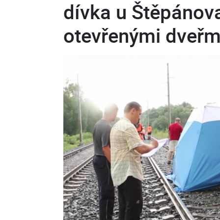
dívka u Štěpánova
otevřenými dveřm