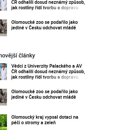
ČR odhalili dosud neznámý způsob,
jak rostliny řídí tvorbu a dopravu
svých hormonů
Olomoucké zoo se podařilo jako
jediné v Česku odchovat mládě
novější články
Vědci z Univerzity Palackého a AV
ČR odhalili dosud neznámý způsob,
jak rostliny řídí tvorbu a dopravu
svých hormonů
Olomoucké zoo se podařilo jako
jediné v Česku odchovat mládě
Olomoucký kraj vypsal dotaci na
péči o stromy a zeleň