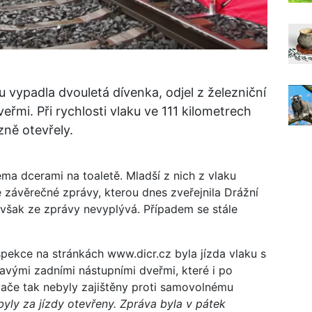
u vypadla dvouletá dívenka, odjel z železniční
řmi. Při rychlosti vlaku ve 111 kilometrech
ně otevřely.
ěma dcerami na toaletě. Mladší z nich z vlaku
 závěrečné zprávy, kterou dnes zveřejnila Drážní
však ze zprávy nevyplývá. Případem se stále
spekce na stránkách www.dicr.cz byla jízda vlaku s
vými zadními nástupními dveřmi, které i po
vače tak nebyly zajištěny proti samovolnému
byly za jízdy otevřeny. Zpráva byla v pátek