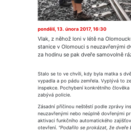
pondělí, 13. února 2017, 16:30
Vlak, z něhož loni v létě na Olomouck
stanice v Olomouci s neuzavřenými dve
za hodinu se pak dveře samovolně ráz
Stalo se to ve chvíli, kdy byla matka s dv
vypadla a po pádu zemřela. Vyplývá to ze
inspekce. Pochybení konkrétního člověka 
zabývá policie.
Zásadní příčinou neštěstí podle zprávy in
neuzavřenými nebo neúplně dovřenými pra
aktivaci funkčního automatického zajišťo
otevření.
"Podařilo se prokázat, že dveře 