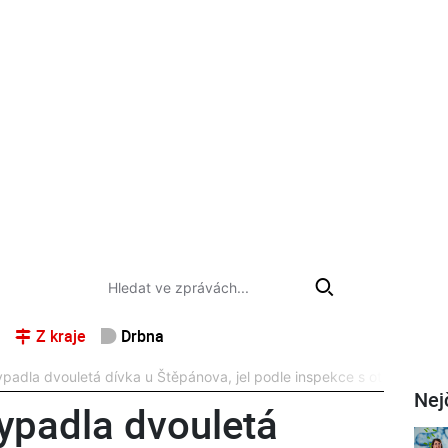
Z kraje
Drbna
ypadla dvouletá dívka u Štěpánova, jel podle inspekce s otevřenými
Nej
vypadla dvouletá