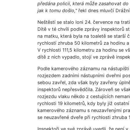
předána policii, která může zasahovat do t
jak k tomu došlo,"
řekl dnes mluvčí Drážní
Neštěstí se stalo loni 24. července na tr
Dítě v té chvíli podle zprávy inspektorů s
na matku, která byla na toaletě se starší 
rychlostí zhruba 50 kilometrů za hodinu a 
V rychlosti 111,5 kilometru za hodinu se v
dítě z nich vypadlo, stojí ve zprávě inspe
Podle kamerového záznamu na nástupišti 
rozjezdem zadními nástupními dveřmi posle
sebou zavřel, zda však byly zavřeny úpln
inspektorů nepřesvědčila. Zároveň se však
rozjezdu vlaku někdo z cestujících nemani
rychlosti 19 kilometrů, kdy byly již ostatn
kamerového záznamu s neuzavřenými prav
se neuzavřené dveře při rychlosti zhruba
Inspektoři ve své zprávě uvedli, že není v