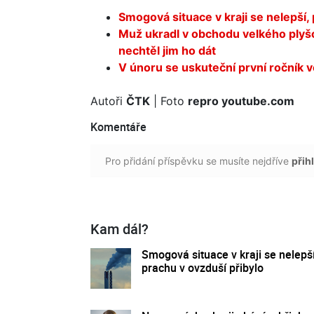
Smogová situace v kraji se nelepší,
Muž ukradl v obchodu velkého plyšo
nechtěl jim ho dát
V únoru se uskuteční první ročník
Autoři
ČTK
| Foto
repro youtube.com
Komentáře
Pro přidání příspěvku se musíte nejdříve
přihl
Kam dál?
Smogová situace v kraji se nelepší
prachu v ovzduší přibylo