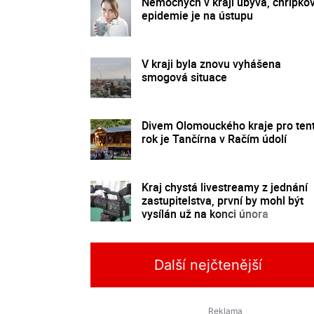
Nemocných v kraji ubývá, chřipko
epidemie je na ústupu
V kraji byla znovu vyhášena
smogová situace
Divem Olomouckého kraje pro ten
rok je Tančírna v Račím údolí
Kraj chystá livestreamy z jednání
zastupitelstva, první by mohl být
vysílán už na konci února
Další nejčtenější