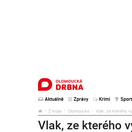
Aktuálně
Zprávy
Krimi
Sport
Z kraje
Olomoucko
Vlak, ze kterého v
Vlak, ze kterého 